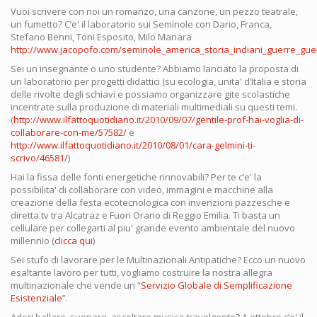
Vuoi scrivere con noi un romanzo, una canzone, un pezzo teatrale,
un fumetto? C’e' il laboratorio sui Seminole con Dario, Franca,
Stefano Benni, Toni Esposito, Milo Manara
http://www.jacopofo.com/seminole_america_storia_indiani_guerre_guer
Sei un insegnante o uno studente? Abbiamo lanciato la proposta di
un laboratorio per progetti didattici (su ecologia, unita' d’Italia e storia
delle rivolte degli schiavi e possiamo organizzare gite scolastiche
incentrate sulla produzione di materiali multimediali su questi temi.
(
http://www.ilfattoquotidiano.it/2010/09/07/gentile-prof-hai-voglia-di-
collaborare-con-me/57582/
e
http://www.ilfattoquotidiano.it/2010/08/01/cara-gelmini-ti-
scrivo/46581/
)
Hai la fissa delle fonti energetiche rinnovabili? Per te c’e' la
possibilita' di collaborare con video, immagini e macchine alla
creazione della festa ecotecnologica con invenzioni pazzesche e
diretta tv tra Alcatraz e Fuori Orario di Reggio Emilia. Ti basta un
cellulare per collegarti al piu' grande evento ambientale del nuovo
millennio (
clicca qui
)
Sei stufo di lavorare per le Multinazionali Antipatiche? Ecco un nuovo
esaltante lavoro per tutti, vogliamo costruire la nostra allegra
multinazionale che vende un “
Servizio Globale di Semplificazione
Esistenziale
”.