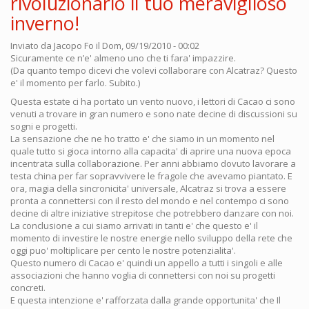
rivoluzionario il tuo meraviglioso
inverno!
Inviato da
Jacopo Fo
il Dom, 09/19/2010 - 00:02
Sicuramente ce n’e' almeno uno che ti fara' impazzire.
(Da quanto tempo dicevi che volevi collaborare con Alcatraz? Questo
e' il momento per farlo. Subito.)
Questa estate ci ha portato un vento nuovo, i lettori di Cacao ci sono
venuti a trovare in gran numero e sono nate decine di discussioni su
sogni e progetti.
La sensazione che ne ho tratto e' che siamo in un momento nel
quale tutto si gioca intorno alla capacita' di aprire una nuova epoca
incentrata sulla collaborazione. Per anni abbiamo dovuto lavorare a
testa china per far sopravvivere le fragole che avevamo piantato. E
ora, magia della sincronicita' universale, Alcatraz si trova a essere
pronta a connettersi con il resto del mondo e nel contempo ci sono
decine di altre iniziative strepitose che potrebbero danzare con noi.
La conclusione a cui siamo arrivati in tanti e' che questo e' il
momento di investire le nostre energie nello sviluppo della rete che
oggi puo' moltiplicare per cento le nostre potenzialita'.
Questo numero di Cacao e' quindi un appello a tutti i singoli e alle
associazioni che hanno voglia di connettersi con noi su progetti
concreti.
E questa intenzione e' rafforzata dalla grande opportunita' che Il