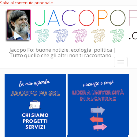
Salta al contenuto principale
Jacopo Fo: buone notizie, ecologia, politica |
Tutto quello che gli altri non ti raccontano
Toggle
navigati