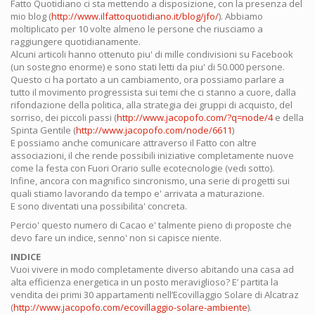
Fatto Quotidiano ci sta mettendo a disposizione, con la presenza del
mio blog (
http://www.ilfattoquotidiano.it/blog/jfo/
). Abbiamo
moltiplicato per 10 volte almeno le persone che riusciamo a
raggiungere quotidianamente.
Alcuni articoli hanno ottenuto piu' di mille condivisioni su Facebook
(un sostegno enorme) e sono stati letti da piu' di 50.000 persone.
Questo ci ha portato a un cambiamento, ora possiamo parlare a
tutto il movimento progressista sui temi che ci stanno a cuore, dalla
rifondazione della politica, alla strategia dei gruppi di acquisto, del
sorriso, dei piccoli passi (
http://www.jacopofo.com/?q=node/4
e della
Spinta Gentile (
http://www.jacopofo.com/node/6611
)
E possiamo anche comunicare attraverso il Fatto con altre
associazioni, il che rende possibili iniziative completamente nuove
come la festa con Fuori Orario sulle ecotecnologie (vedi sotto).
Infine, ancora con magnifico sincronismo, una serie di progetti sui
quali stiamo lavorando da tempo e' arrivata a maturazione.
E sono diventati una possibilita' concreta.
Percio' questo numero di Cacao e' talmente pieno di proposte che
devo fare un indice, senno' non si capisce niente.
INDICE
Vuoi vivere in modo completamente diverso abitando una casa ad
alta efficienza energetica in un posto meraviglioso? E’ partita la
vendita dei primi 30 appartamenti nell’Ecovillaggio Solare di Alcatraz
(
http://www.jacopofo.com/ecovillaggio-solare-ambiente
).