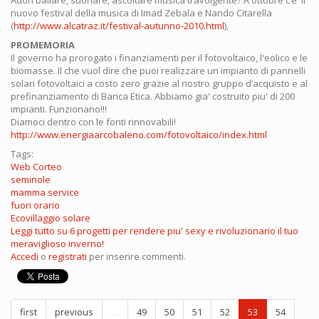
Adori ballare, suonare, ascoltare musica travolgente? A ottobre c’e' il
nuovo festival della musica di Imad Zebala e Nando Citarella
(
http://www.alcatraz.it/festival-autunno-2010.html
),
PROMEMORIA
Il governo ha prorogato i finanziamenti per il fotovoltaico, l'eolico e le
biomasse. Il che vuol dire che puoi realizzare un impianto di pannelli
solari fotovoltaici a costo zero grazie al nostro gruppo d’acquisto e al
prefinanziamento di Banca Etica. Abbiamo gia' costruito piu' di 200
impianti. Funzionano!!!
Diamoci dentro con le fonti rinnovabili!
http://www.energiaarcobaleno.com/fotovoltaico/index.html
Tags:
Web Corteo
seminole
mamma service
fuori orario
Ecovillaggio solare
Leggi tutto
su 6 progetti per rendere piu' sexy e rivoluzionario il tuo
meraviglioso inverno!
Accedi
o
registrati
per inserire commenti.
first
previous
…
49
50
51
52
53
54