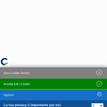
Solo Cookie Tecnici
Accetta tutti i Cookie
Salva
Opzioni
La tua privacy è importante per noi.
Nascondi Opzioni