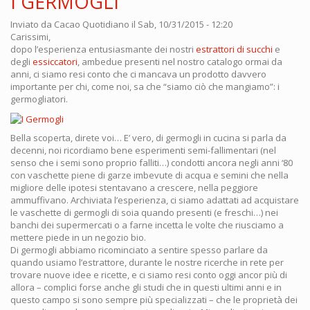
I GERMOGLI
Inviato da
Cacao Quotidiano
il Sab, 10/31/2015 - 12:20
Carissimi,
dopo l’esperienza entusiasmante dei nostri
estrattori di succhi
e
degli
essiccatori
, ambedue presenti nel nostro catalogo ormai da
anni, ci siamo resi conto che ci mancava un prodotto davvero
importante per chi, come noi, sa che “siamo ciò che mangiamo”: i
germogliatori.
Bella scoperta, direte voi… E’ vero, di germogli in cucina si parla da
decenni, noi ricordiamo bene esperimenti semi-fallimentari (nel
senso che i semi sono proprio falliti…) condotti ancora negli anni ‘80
con vaschette piene di garze imbevute di acqua e semini che nella
migliore delle ipotesi stentavano a crescere, nella peggiore
ammuffivano. Archiviata l’esperienza, ci siamo adattati ad acquistare
le vaschette di germogli di soia quando presenti (e freschi…) nei
banchi dei supermercati o a farne incetta le volte che riusciamo a
mettere piede in un negozio bio.
Di germogli abbiamo ricominciato a sentire spesso parlare da
quando usiamo l’estrattore, durante le nostre ricerche in rete per
trovare nuove idee e ricette, e ci siamo resi conto oggi ancor più di
allora – complici forse anche gli studi che in questi ultimi anni e in
questo campo si sono sempre più specializzati – che le proprietà dei