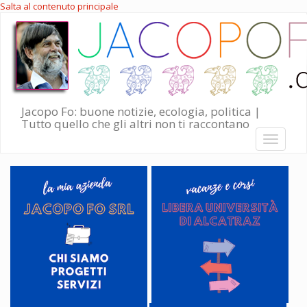
Salta al contenuto principale
Jacopo Fo: buone notizie, ecologia, politica |
Tutto quello che gli altri non ti raccontano
Toggle
navigati