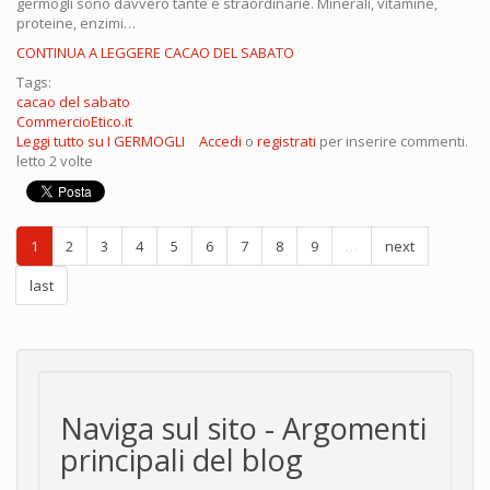
germogli sono davvero tante e straordinarie. Minerali, vitamine,
proteine, enzimi…
CONTINUA A LEGGERE CACAO DEL SABATO
Tags:
cacao del sabato
CommercioEtico.it
Leggi tutto
su I GERMOGLI
Accedi
o
registrati
per inserire commenti.
letto 2 volte
1
2
3
4
5
6
7
8
9
…
next
last
Naviga sul sito - Argomenti
principali del blog