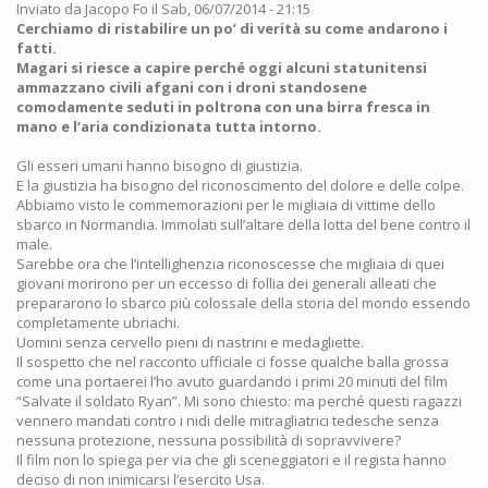
Inviato da
Jacopo Fo
il Sab, 06/07/2014 - 21:15
Cerchiamo di ristabilire un po’ di verità su come andarono i
fatti.
Magari si riesce a capire perché oggi alcuni statunitensi
ammazzano civili afgani con i droni standosene
comodamente seduti in poltrona con una birra fresca in
mano e l’aria condizionata tutta intorno.
Gli esseri umani hanno bisogno di giustizia.
E la giustizia ha bisogno del riconoscimento del dolore e delle colpe.
Abbiamo visto le commemorazioni per le migliaia di vittime dello
sbarco in Normandia. Immolati sull’altare della lotta del bene contro il
male.
Sarebbe ora che l’intellighenzia riconoscesse che migliaia di quei
giovani morirono per un eccesso di follia dei generali alleati che
prepararono lo sbarco più colossale della storia del mondo essendo
completamente ubriachi.
Uomini senza cervello pieni di nastrini e medagliette.
Il sospetto che nel racconto ufficiale ci fosse qualche balla grossa
come una portaerei l’ho avuto guardando i primi 20 minuti del film
“Salvate il soldato Ryan”. Mi sono chiesto: ma perché questi ragazzi
vennero mandati contro i nidi delle mitragliatrici tedesche senza
nessuna protezione, nessuna possibilità di sopravvivere?
Il film non lo spiega per via che gli sceneggiatori e il regista hanno
deciso di non inimicarsi l’esercito Usa.