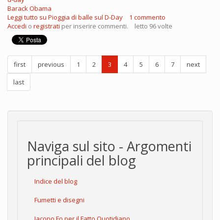
Barack Obama
Leggi tutto
su Pioggia di balle sul D-Day
1 commento
Accedi
o
registrati
per inserire commenti.
letto 96 volte
first
previous
1
2
3
4
5
6
7
next
last
Naviga sul sito - Argomenti
principali del blog
Indice del blog
Fumetti e disegni
Jacopo Fo per il Fatto Quotidiano