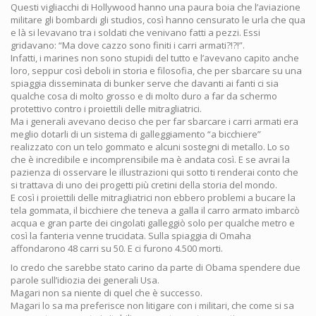
Questi vigliacchi di Hollywood hanno una paura boia che l’aviazione
militare gli bombardi gli studios, così hanno censurato le urla che qua
e là si levavano tra i soldati che venivano fatti a pezzi. Essi
gridavano: “Ma dove cazzo sono finiti i carri armati?!?!”.
Infatti, i marines non sono stupidi del tutto e l’avevano capito anche
loro, seppur così deboli in storia e filosofia, che per sbarcare su una
spiaggia disseminata di bunker serve che davanti ai fanti ci sia
qualche cosa di molto grosso e di molto duro a far da schermo
protettivo contro i proiettili delle mitragliatrici.
Ma i generali avevano deciso che per far sbarcare i carri armati era
meglio dotarli di un sistema di galleggiamento “a bicchiere”
realizzato con un telo gommato e alcuni sostegni di metallo. Lo so
che è incredibile e incomprensibile ma è andata così. E se avrai la
pazienza di osservare le illustrazioni qui sotto ti renderai conto che
si trattava di uno dei progetti più cretini della storia del mondo.
E così i proiettili delle mitragliatrici non ebbero problemi a bucare la
tela gommata, il bicchiere che teneva a galla il carro armato imbarcò
acqua e gran parte dei cingolati galleggiò solo per qualche metro e
così la fanteria venne trucidata. Sulla spiaggia di Omaha
affondarono 48 carri su 50. E ci furono 4.500 morti.
Io credo che sarebbe stato carino da parte di Obama spendere due
parole sull’idiozia dei generali Usa.
Magari non sa niente di quel che è successo.
Magari lo sa ma preferisce non litigare con i militari, che come si sa