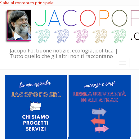
Salta al contenuto principale
Jacopo Fo: buone notizie, ecologia, politica |
Tutto quello che gli altri non ti raccontano
Toggle
navigati