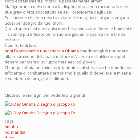
sono estremamente irritabili e pesantemente armati.
Ma l’ignoranza della storia o la disponibilità a non raccontarla sono
due gravi difetti, soprattutto se sei il presidente degli Usa.
Poi succede che non riesci a evitare che migliaia di afgani vengano
uccisi per sbaglio dai tuoi droni.
Questi storicolesi non capiscono che ammazzare donne e bambini è
il sistema più efficace per arruolare giovani disperati nelle file dei
terroristi.
È più forte di loro.
Anni fa scrivemmo una lettera a Obama
chiedendogli di rinunciare
alla costruzione della base militare di Vicenza e di utilizzare quel
denaro per piani di sviluppo nei Paesi più poveri.
Chiunque abbia una minima infarinatura di storia sa che il modo più
efficiente di combattere il terrorismo è quello di debellare la miseria
e smetterla di foraggiare i dittatori.
Clicca sulle immagini per vederle più grandi
Tags:
omaha
normandia
d-day