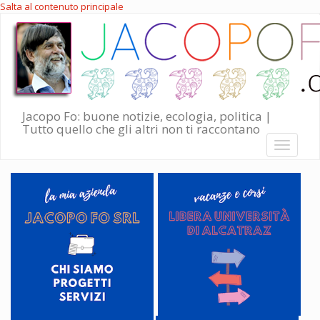
Salta al contenuto principale
Jacopo Fo: buone notizie, ecologia, politica |
Tutto quello che gli altri non ti raccontano
Toggle
navigati