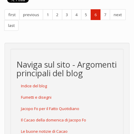
first
previous
1
2
3
4
5
6
7
next
last
Naviga sul sito - Argomenti
principali del blog
Indice del blog
Fumetti e disegni
Jacopo Fo per il Fatto Quotidiano
Il Cacao della domenica di Jacopo Fo
Le buone notizie di Cacao