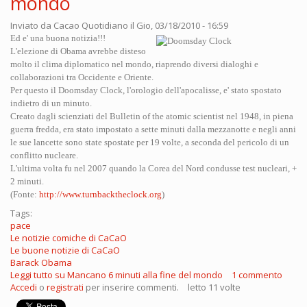
mondo
Inviato da
Cacao Quotidiano
il Gio, 03/18/2010 - 16:59
Ed e' una buona notizia!!!
L'elezione di Obama avrebbe disteso
molto il clima diplomatico nel mondo, riaprendo diversi dialoghi e
collaborazioni tra Occidente e Oriente.
Per questo il Doomsday Clock, l'orologio dell'apocalisse, e' stato spostato
indietro di un minuto.
Creato dagli scienziati del Bulletin of the atomic scientist nel 1948, in piena
guerra fredda, era stato impostato a sette minuti dalla mezzanotte e negli anni
le sue lancette sono state spostate per 19 volte, a seconda del pericolo di un
conflitto nucleare.
L'ultima volta fu nel 2007 quando la Corea del Nord condusse test nucleari, +
2 minuti.
(Fonte:
http://www.turnbacktheclock.org
)
Tags:
pace
Le notizie comiche di CaCaO
Le buone notizie di CaCaO
Barack Obama
Leggi tutto
su Mancano 6 minuti alla fine del mondo
1 commento
Accedi
o
registrati
per inserire commenti.
letto 11 volte