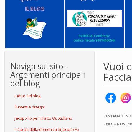
Vuoi c
Naviga sul sito -
Argomenti principali
Facci
del blog
Indice del blog
Fumetti e disegni
RESTIAMO IN 
Jacopo Fo per il Fatto Quotidiano
PER CONOSCER
Il Cacao della domenica di Jacopo Fo