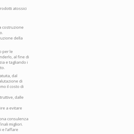
odotti atossici
la costruzione
o.
ruzione della
 per le
derlo, al fine di
zia e tagliando i
to.
tuita, dal
alutazione di
o il costo di
ruttive, dalle
re a evitare
buona consulenza
nali migliori.
 e l’affare