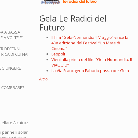
Gela Le Radici del
Futuro
SA A BASSA
Il film “Gela-Normandia.Il Viaggio” vince la
 A VOLTE E’
43a edizione del Festival “Un Mare di
Cinema”
ER DECENNI.
Leopoli
ICA DI CUI HAI
Vieni alla prima del film “Gela-Normandia. IL
VIAGGIO”
RAGGIUNGERE
La Via Francigena Fabaria passa per Gela
Altro
VI COMPRARE?
i pannelli solari
ergetica dotata