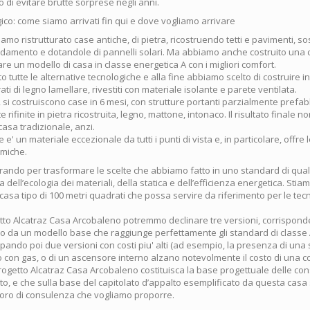
lo di evitare brutte sorprese negli anni.
ico: come siamo arrivati fin qui e dove vogliamo arrivare
amo ristrutturato case antiche, di pietra, ricostruendo tetti e pavimenti, so
caldamento e dotandole di pannelli solari. Ma abbiamo anche costruito una
re un modello di casa in classe energetica A con i migliori comfort.
 tutte le alternative tecnologiche e alla fine abbiamo scelto di costruire in
trati di legno lamellare, rivestiti con materiale isolante e parete ventilata.
si costruiscono case in 6 mesi, con strutture portanti parzialmente prefab
rifinite in pietra ricostruita, legno, mattone, intonaco. Il risultato finale n
casa tradizionale, anzi.
e e' un materiale eccezionale da tutti i punti di vista e, in particolare, offre l
smiche.
ando per trasformare le scelte che abbiamo fatto in uno standard di qualit
a dell’ecologia dei materiali, della statica e dell’efficienza energetica. Sti
casa tipo di 100 metri quadrati che possa servire da riferimento per le tecn
tto Alcatraz Casa Arcobaleno potremmo declinare tre versioni, corrisponde
do da un modello base che raggiunge perfettamente gli standard di classe A
pando poi due versioni con costi piu' alti (ad esempio, la presenza di una 
 con gas, o di un ascensore interno alzano notevolmente il costo di una c
 progetto Alcatraz Casa Arcobaleno costituisca la base progettuale delle co
to, e che sulla base del capitolato d’appalto esemplificato da questa casa
avoro di consulenza che vogliamo proporre.