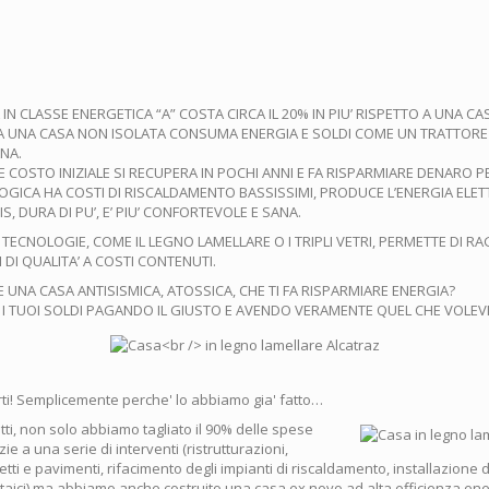
IN CLASSE ENERGETICA “A” COSTA CIRCA IL 20% IN PIU’ RISPETTO A UNA CA
A UNA CASA NON ISOLATA CONSUMA ENERGIA E SOLDI COME UN TRATTORE E
NA.
COSTO INIZIALE SI RECUPERA IN POCHI ANNI E FA RISPARMIARE DENARO P
GICA HA COSTI DI RISCALDAMENTO BASSISSIMI, PRODUCE L’ENERGIA ELETTR
, DURA DI PU’, E’ PIU’ CONFORTEVOLE E SANA.
 TECNOLOGIE, COME IL LEGNO LAMELLARE O I TRIPLI VETRI, PERMETTE DI 
LI DI QUALITA’ A COSTI CONTENUTI.
 UNA CASA ANTISISMICA, ATOSSICA, CHE TI FA RISPARMIARE ENERGIA?
 I TUOI SOLDI PAGANDO IL GIUSTO E AVENDO VERAMENTE QUEL CHE VOLE
ti! Semplicemente perche' lo abbiamo gia' fatto…
atti, non solo abbiamo tagliato il 90% delle spese
ie a una serie di interventi (ristrutturazioni,
etti e pavimenti, rifacimento degli impianti di riscaldamento, installazione d
ltaici) ma abbiamo anche costruito una casa ex novo ad alta efficienza en