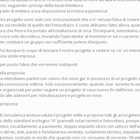
ort, seguendo i principi della bioarchitettura.
grado di mettere a tua disposizione la nostra esperienza!
ostro progetto sono stati cosi' entusiasmanti che ci e' venuta l’idea di crear
to sul modello di quello del fotovoltaico. E come abbiamo fatto allora, q
tura che finora ha portato all’installazione di circa 150 impianti, intendiamo 
ora solo descrittiva, rinviando l’operativita' al momento in cui vi saranno 
er costituire un gruppo con sufficiente potere d’acquisto.
ha dunque lo scopo di lanciare il nostro progetto e vedere se c’e' un inter
 una simile impresa.
er punto l’idea che vorremmo sottoporti:
della proposta:
se intendiamo partire con coloro che sono gia' in possesso di un progetto 
 concessione edilizia. Solo successivamente, quando cioe' avremo la ce
 organizzati per poter seguire un progetto di casa nuova fin dall’inizio, e
o alle adesioni per ristrutturazioni e progetti ex novo.
 proposta:
 di consulenza tecnica valuta il progetto edile e propone tutti gli accorgime
o dello standard ecologico “A” (pannelli solari termici e fotovoltaici, pompe 
mico, riscaldamento a pavimento ,doppio impianto idrico con utilizzo dell
ni del wc, tetti, pareti e fondamenta ventilate, isolamento termico, impianto 
giuntori, costruito in modo che quando non c’e' consumo di corrente i fili ele