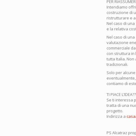
PER RIASSUMER
Intendiamo offr
costruzione di 
ristrutturare e 
Nel caso di una 
e la relativa co
Nel caso di una
valutazione ene
commerciale da p
con struttura in
tutta Italia. No
tradizionali.
Solo per alcune 
eventualmente, 
contiamo di esten
TI PIACE L’IDEA?
Se ti interessa 
tratta di una nu
progetto.
Indirizza a
casa
PS Alcatraz pro