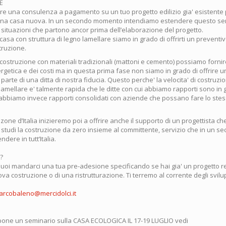
E
ire una consulenza a pagamento su un tuo progetto edilizio gia' esistente 
una casa nuova. In un secondo momento intendiamo estendere questo ser
a situazioni che partono ancor prima dell’elaborazione del progetto.
casa con struttura di legno lamellare siamo in grado di offrirti un preventi
struzione.
 costruzione con materiali tradizionali (mattoni e cemento) possiamo forni
rgetica e dei costi ma in questa prima fase non siamo in grado di offrire 
arte di una ditta di nostra fiducia. Questo perche' la velocita' di costruzi
 lamellare e' talmente rapida che le ditte con cui abbiamo rapporti sono in g
n abbiamo invece rapporti consolidati con aziende che possano fare lo stes
zone d’Italia inizieremo poi a offrire anche il supporto di un progettista ch
studi la costruzione da zero insieme al committente, servizio che in un
dere in tutt’Italia.
??
puoi mandarci una tua pre-adesione specificando se hai gia' un progetto re
ova costruzione o di una ristrutturazione. Ti terremo al corrente degli svilu
arcobaleno@mercidolci.it
pone un seminario sulla CASA ECOLOGICA IL 17-19 LUGLIO vedi