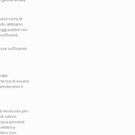
e una sorta di
uando abbiamo
oggi partire con
sufficienti
esse sufficiente
edile
rtezza di essere
stenderemo il
nti necessari per
di calore,
’acqua piovana
elettrico
ttrici non