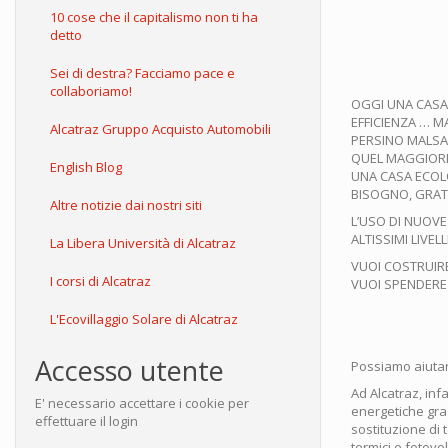
10 cose che il capitalismo non ti ha
detto
Sei di destra? Facciamo pace e
collaboriamo!
OGGI UNA CASA 
EFFICIENZA … M
Alcatraz Gruppo Acquisto Automobili
PERSINO MALSA
QUEL MAGGIORE 
English Blog
UNA CASA ECOLO
BISOGNO, GRATIS
Altre notizie dai nostri siti
L’USO DI NUOVE
ALTISSIMI LIVEL
La Libera Università di Alcatraz
VUOI COSTRUIRE
I corsi di Alcatraz
VUOI SPENDERE
L'Ecovillaggio Solare di Alcatraz
Accesso utente
Possiamo aiutar
Ad Alcatraz, inf
E' necessario accettare i cookie per
energetiche graz
effettuare il login
sostituzione di t
termici e fotovo