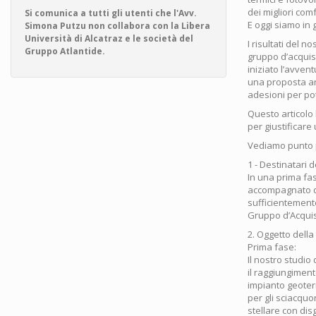
dei migliori comf
Si comunica a tutti gli utenti che l'Avv.
E oggi siamo in 
Simona Putzu non collabora con la Libera
Università di Alcatraz e le società del
I risultati del n
Gruppo Atlantide.
gruppo d’acquis
iniziato l’avven
una proposta anc
adesioni per pot
Questo articolo 
per giustificare
Vediamo punto p
1 - Destinatari 
In una prima fa
accompagnato da
sufficientemente
Gruppo d’Acquist
2. Oggetto della
Prima fase:
Il nostro studio
il raggiungiment
impianto geoter
per gli sciacquo
stellare con dis