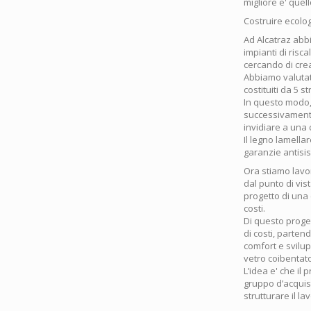
migliore e' quel
Costruire ecolog
Ad Alcatraz abbi
impianti di ris
cercando di crea
Abbiamo valutato
costituiti da 5 s
In questo modo, 
successivamente 
invidiare a una 
Il legno lamellar
garanzie antisi
Ora stiamo lavor
dal punto di vist
progetto di una 
costi.
Di questo proge
di costi, parten
comfort e svilup
vetro coibentato
L’idea e' che il
gruppo d’acquis
strutturare il l