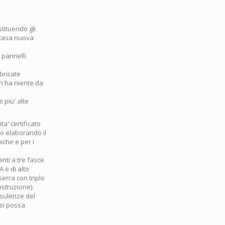
stituendo gli
 casa nuova
 pannelli
bricate
on ha niente da
e piu' alte
a' certificato
amo elaborando il
iche e per i
nti a tre fasce
 e di alto
serra con triplo
ostruzione).
nsulenze del
 si possa