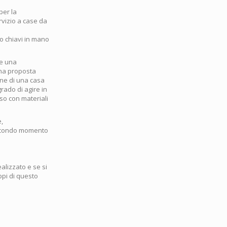
per la
vizio a case da
vo chiavi in mano
re una
una proposta
one di una casa
rado di agire in
so con materiali
e,
 secondo momento
alizzato e se si
ppi di questo