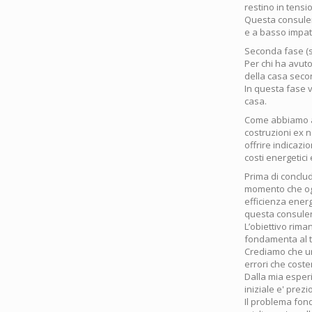
restino in tensi
Questa consulen
e a basso impat
Seconda fase (s
Per chi ha avuto
della casa secon
In questa fase v
casa.
Come abbiamo ac
costruzioni ex n
offrire indicazi
costi energetici
Prima di conclud
momento che ogn
efficienza ener
questa consulenz
L’obiettivo riman
fondamenta al t
Crediamo che un
errori che coste
Dalla mia esper
iniziale e' prez
Il problema fond