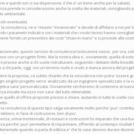
one e quindi non ci sia dispersione, il che e' un bene anche per la salute).
za prende in considerazione anche la scelta dei materiali, consigliando pr
to ambientale.
olo eventuale):
 la consulenza, ne e' rimasto “innamorato” e decide di affidarsi a noi per 
do i parametri indicati e con i materiali che i nostri tecnici hanno consigliat
iene fornito un preventivo dei costi “chiavi in mano” e si procede alla cost
cennato, questo servizio di consulenza/costruzione nasce, per ora, solo
ovo con un progetto finito. Ma la nostra idea e', ovviamente, quella di esten
oni precise anche a chi vuole ristrutturare, seguendo i dettami della bioedili
 e a chi parte, oggi, con un terreno nudo e crudo e manca ancora del proget
ere la proposta, va subito chiarito che la consulenza non potra' essere gra
i singolo progetto verra' analizzato da un ingegnere specializzato e la v
getica sara' personalizzata. Ovviamente cercheremo di contenere al massim
a iniziale ma esso non sara' del tutto eliminabile.
e quello di offrire proposte precise e chiare, aiutando in tutte le scelte cost
etto.
a consulenza di questo tipo valga veramente molto perche' puo' contribui
rebbero, in fase di costruzione, ben di piu'.
ienza, ormai trentennale, di restauri e costruzioni ho imparato che una 
iosa perche' puo' permettere di risparmiare, offrendo al contempo risultati fi
amentale quando si parla di edilizia e' che le case devono durare decenni