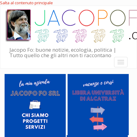
Salta al contenuto principale
Jacopo Fo: buone notizie, ecologia, politica |
Tutto quello che gli altri non ti raccontano
Toggle
navigati