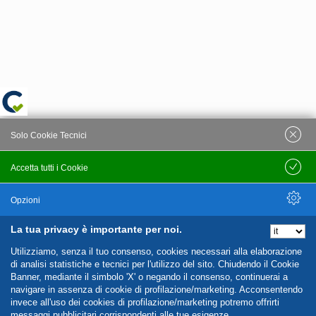
Solo Cookie Tecnici
Accetta tutti i Cookie
Salva
Opzioni
La tua privacy è importante per noi.
Nascondi Opzioni
Utilizziamo, senza il tuo consenso, cookies necessari alla elaborazione
di analisi statistiche e tecnici per l'utilizzo del sito. Chiudendo il Cookie
Banner, mediante il simbolo 'X' o negando il consenso, continuerai a
navigare in assenza di cookie di profilazione/marketing. Acconsentendo
invece all'uso dei cookies di profilazione/marketing potremo offrirti
messaggi pubblicitari corrispondenti alle tue esigenze.