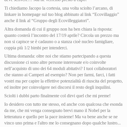
Ti chiediamo Jacopo la cortesia, una volta sciolto l’arcano, di
linkare in homepage sul tuo blog abbinato al link “Ecovillaggio”
anche il link al “Gruppo degli Ecovilleggiatori”.
Altra domanda di cui il gruppo non ha ben chiara la risposta:
quanto costerà l’incontro del 17/19 aprile? Circola un prezzo ma
non si capisce se è cadauno o a stanza cioè nucleo famigliare,
coppia più 1/2 bimbi per intenderci.
Ultima domanda: oltre noi che stiamo partecipando a questa
discussione ci sono altre persone interessate e/o coinvolte
nell’acquisto di uno dei 64 moduli abitativi? I tuoi collaboratori
che stanno ai Camperi ad esempio? Non per farmi, farci, i fatti
vostri ma per capire la effettive potenzialità di riuscita del progetto,
ed inoltre per coinvolgere nei discorsi il resto degli inquilini.
Sciolti i dubbi parto finalmente col dirvi quel che mi preme!
Io desidero con tutto me stesso, ed anche con qualcosa che esonda
da me, che mi venga consegnato brevi mano il Nobel per la
letteratura e quello per la pace insieme! Ma va bene anche se ne
vinco uno prima e l'altro me lo consegnano dopo qualche lustro...