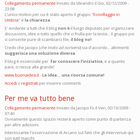
Collegamento permanente
Inviato da
Ideandro
il Gio, 02/12/2009 -
23:08
L'unico motivo per cui è stato aperto il gruppo "
Ecovillaggio in
Umbria
" è
la chiarezza
.
E' evidente a tutti che il blog
non è
il luogo deputato per organizzare
discussioni, idee e tutto quello che ci frulla per la testa... Il gruppo poi
ci consente pure di scambiarci file,
il blog no!
Credo che Jacopo (
che invito ad iscriversi
) sia d'accordo... altrimenti
suggerisca una soluzione diversa
.
Il blog è essenziale per
far conoscere l'iniziativa
, e a quanto
pare, ci riesce alla grande!
www.buonaidea.it
-
Le idee... una risorsa comune!
Accedi
o
registrati
per inserire commenti.
Per me va tutto bene
Collegamento permanente
Inviato da
Jacopo Fo
il Ven, 02/13/2009 -
07:40
Ovviamente questo spazio resterà aperto come punto di partenza
per altre adesioni.
Interessante l'osservazione di Arcano sul fato che gli intervenuti qui
son tutti maschi.