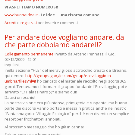
VI ASPETTIAMO NUMEROSI!
www.buonaidea.it
-
Le idee... una risorsa comune!
Accedi
o
registrati
per inserire commenti.
Per andare dove vogliamo andare, da
che parte dobbiamo andare!!?
Collegamento permanente
Inviato da
Arcano Pennazzi
il Gio,
02/12/2009 - 15:01
Inquilini,
nella sezione "FILE" del meraviglioso accrocchio creato da Idreano,
qui dentro:
http://groups.google.com/group/ecovillaggio-in-
umbria/files?hl=it
ho caricato del materiale raccolto negli scorsi 365
giorni. Tentavamo di formare il gruppo fondante l'Ecovillaggio, poi è
arrivato "Er Palazzinaro ;-)" e siamo qui!
Dateci un occhio!
La nostra visione era più intensa, primigenia e ruspante, ma buona
parte dei discorsi vanno portati e messi in pratica anche nel nostro
"Fantasmagorico Villaggio Ecologico" perché non diventi un semplice
resort per fricchettoni annoiati.
Al prossimo messaggio che ho già in canna!
Salute, coraggio e buona sorte!