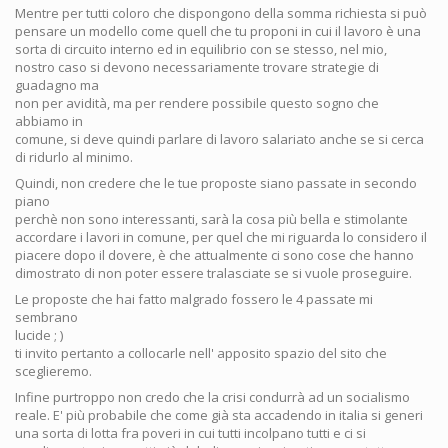
Mentre per tutti coloro che dispongono della somma richiesta si può
pensare un modello come quell che tu proponi in cui il lavoro è una
sorta di circuito interno ed in equilibrio con se stesso, nel mio,
nostro caso si devono necessariamente trovare strategie di
guadagno ma
non per avidità, ma per rendere possibile questo sogno che
abbiamo in
comune, si deve quindi parlare di lavoro salariato anche se si cerca
di ridurlo al minimo.
Quindi, non credere che le tue proposte siano passate in secondo
piano
perchè non sono interessanti, sarà la cosa più bella e stimolante
accordare i lavori in comune, per quel che mi riguarda lo considero il
piacere dopo il dovere, è che attualmente ci sono cose che hanno
dimostrato di non poter essere tralasciate se si vuole proseguire.
Le proposte che hai fatto malgrado fossero le 4 passate mi
sembrano
lucide ; )
ti invito pertanto a collocarle nell' apposito spazio del sito che
sceglieremo.
Infine purtroppo non credo che la crisi condurrà ad un socialismo
reale. E' più probabile che come già sta accadendo in italia si generi
una sorta di lotta fra poveri in cui tutti incolpano tutti e ci si