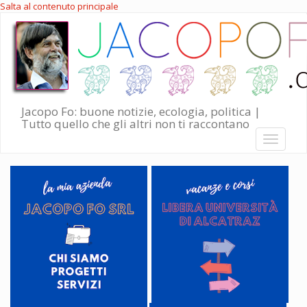
Salta al contenuto principale
Jacopo Fo: buone notizie, ecologia, politica |
Tutto quello che gli altri non ti raccontano
Toggle
navigati