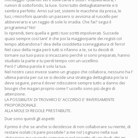
rumori di sottofondo, la luce. Scrivi tutto dettagliatamente e ti
sembra perfetto. Arrivi sul set, sistemi le macchine da presa, le
luci, i microfoni quando un passero si avvicina al ruscello per
abbeverarsi e un raggio di sole lo irradia. Che fai? segui il
programma? No!
lo riprendi, tieni quella e getti i tuoi scritti impolverati. Succede
quasi sempre così tant' è che poi la maggiorparte dei registi col
tempo abbandona l' dea della cosiddetta sceneggiatura di ferro!
Nel caso della regia però tutti si rifanno a te, se tu decidi di
tornare sui tuoi passi si incazzano perchè si sono preparati, hanno
studiato la parte e tu perdi tempo con un uccellino.
Però l' ultima parola è solo la tua.
Nel nostro caso invece siamo un gruppo che collabora, nessuno ha l'
ultima parola per cui se si decide una strategia dettagliata poi la si
deve seguire, pena il dover ridiscutere sempre tutto a danno dei
bisogni che magari proprio come l' uccello sono più degni di
attenzione.
LA POSSIBILITA' DI TROVARCI D' ACCORDO E' INVERSAMENTE
PROPORZIONALE
ALLA MOLE DI REGOLE PRESTABILITE.
Due sono quindi gli aspetti:
Il primo è che se anche si decidesse di non collaborare su niente, di
restare isolati ( ti pare possibile? a me no! ) ognuno nella sua
abitazione ma vivendo comunque nel rispetto gli uni degli altri mi