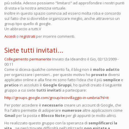
più solida. Adesso possiamo "limitarci" ad approfondire i nostri punti
di vista e la nostra amicizia virtuale.
Inoltre in questo spazio comincia ad esserci molta roba e concordo
sul fatto che si dovrebbe organizzare meglio, anche attraverso un
group tipo quello di google.
Un abbraccio a tutti.V
Accedi
o
registrati
per inserire commenti.
Siete tutti invitati...
Collegamento permanente
Inviato da
Ideandro
il Gio, 02/12/2009 -
00:11
Come si diceva qualche commento fa, il blog non è
molto adatto
per organizzare i pensieri... per questo motivo ho
provato
diversi
applicativi online e alla fine mi sono fatto l'idea che il più
semplice
e
pratico
in assoluto è
Google Gruppi
, ho quindi creato il seguente
gruppo a cui siete
tutti invitati
a partecipare:
http://groups.google.com/group/ecovillaggio-in-umbria?hl=it
Per poter accedere è
necessario
creare un account di Google, che
fra l'altro permette di adoperare
numerose
altre applicazioni come
Gmail
per la posta e
Blocco Note
per gli appunti (e molto altro).
Ho realizzato questo gruppo con la speranza di
semplificarci la
vita
... se però trovate difficoltà nell'utilizzarlo
non esitate a