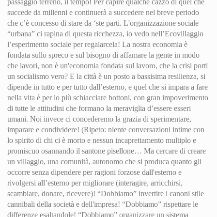
passaggio terreno, il tempo! Per capire qualche cazzo di quel che
succede da millenni e continuerà a succedere nel breve periodo
che c’è concesso di stare da ‘ste parti. L'organizzazione sociale
“urbana” ci rapina di questa ricchezza, io vedo nell’Ecovillaggio
l’esperimento sociale per regalarcela! La nostra economia è
fondata sullo spreco e sul bisogno di affamare la gente in modo
che lavori, non è un'economia fondata sul lavoro, che la crisi porti
un socialismo vero? E la città è un posto a bassisima resilienza, si
dipende in tutto e per tutto dall’esterno, e quel che si impara a fare
nella vita è per lo più schiacciare bottoni, con gran impoverimento
di tutte le attitudini che formano la meraviglia d’essere esseri
umani. Noi invece ci concederemo la grazia di sperimentare,
imparare e condividere! (Ripeto: niente conversazioni intime con
lo spirito di chi ci è morto e nessun incaprettamento multiplo e
promiscuo osannando il santone pisellone… Ma cercare di creare
un villaggio, una comunità, autonomo che si produca quanto gli
occorre senza dipendere per ragioni forzose dall'esterno e
rivolgersi all’esterno per migliorare (interagire, arricchirsi,
scambiare, donare, ricevere)! “Dobbiamo” invertire i canoni stile
cannibali della società e dell'impresa! “Dobbiamo” rispettare le
differenze esaltandole! “Dobbiamo” organizzare un sistema