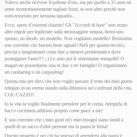
Volevo anche ricevere il pallone d'oro, ma per quello a 33 anni mi
sento momentaneamente tagliato fuori, se non altro perché non
sono tesserato per nessuna squadra...
Ecco, spero d’essermi chiarito! Gli "Accordi di base" non erano
altre regole per legiferare sulla stronzaggine umana, bensì uno
spunto, un ideale, un modello. Non vogliamo modello? Benissimo
son convinto che faremo bene uguale! Però per quanto tecnici,
precisi e lungimiranti come fate a ritenere problematico dove
posteggiare l'auto!!? ;-) Le auto poi le sistemiamo tranquilli! O
magari ne possediamo una in due o tre famiglie! O organiziamo
un carsharing o un carpooling!
Questa mia per dirvi che non voglio passare il resto dei miei giorni
relegato in un eremo stando sulla difensiva nei confronti della vita,
COL CAZZO!
Io la vita la voglio finalmente prendere per le corna, riempirla di
baci e cucirmela addosso proprio come piace a me!
E son convinto che i miei gusti ed i miei bisogni siano simili a
quelli di un sacco d'altre persone ma la paura le frena!
Questo progetto è per chi ha smesso di arrendersi alla paura e