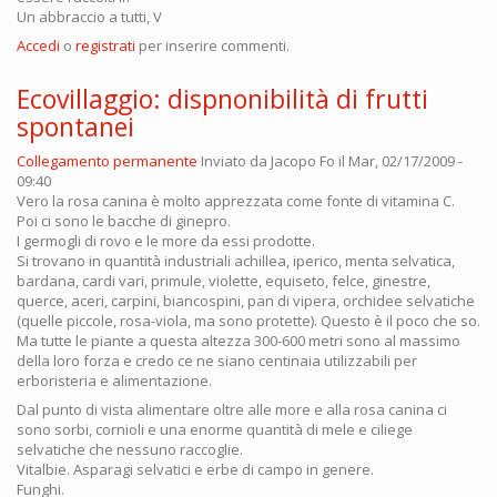
Un abbraccio a tutti, V
Accedi
o
registrati
per inserire commenti.
Ecovillaggio: dispnonibilità di frutti
spontanei
Collegamento permanente
Inviato da
Jacopo Fo
il Mar, 02/17/2009 -
09:40
Vero la rosa canina è molto apprezzata come fonte di vitamina C.
Poi ci sono le bacche di ginepro.
I germogli di rovo e le more da essi prodotte.
Si trovano in quantità industriali achillea, iperico, menta selvatica,
bardana, cardi vari, primule, violette, equiseto, felce, ginestre,
querce, aceri, carpini, biancospini, pan di vipera, orchidee selvatiche
(quelle piccole, rosa-viola, ma sono protette). Questo è il poco che so.
Ma tutte le piante a questa altezza 300-600 metri sono al massimo
della loro forza e credo ce ne siano centinaia utilizzabili per
erboristeria e alimentazione.
Dal punto di vista alimentare oltre alle more e alla rosa canina ci
sono sorbi, cornioli e una enorme quantità di mele e ciliege
selvatiche che nessuno raccoglie.
Vitalbie. Asparagi selvatici e erbe di campo in genere.
Funghi.