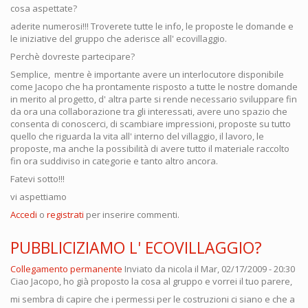
cosa aspettate?
aderite numerosi!!! Troverete tutte le info, le proposte le domande e
le iniziative del gruppo che aderisce all' ecovillaggio.
Perchè dovreste partecipare?
Semplice, mentre è importante avere un interlocutore disponibile
come Jacopo che ha prontamente risposto a tutte le nostre domande
in merito al progetto, d' altra parte si rende necessario sviluppare fin
da ora una collaborazione tra gli interessati, avere uno spazio che
consenta di conoscerci, di scambiare impressioni, proposte su tutto
quello che riguarda la vita all' interno del villaggio, il lavoro, le
proposte, ma anche la possibilità di avere tutto il materiale raccolto
fin ora suddiviso in categorie e tanto altro ancora.
Fatevi sotto!!!
vi aspettiamo
Accedi
o
registrati
per inserire commenti.
PUBBLICIZIAMO L' ECOVILLAGGIO?
Collegamento permanente
Inviato da
nicola
il Mar, 02/17/2009 - 20:30
Ciao Jacopo, ho già proposto la cosa al gruppo e vorrei il tuo parere,
mi sembra di capire che i permessi per le costruzioni ci siano e che a