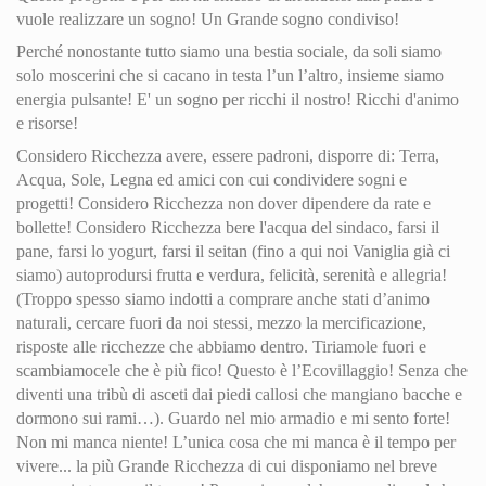
vuole realizzare un sogno! Un Grande sogno condiviso!
Perché nonostante tutto siamo una bestia sociale, da soli siamo
solo moscerini che si cacano in testa l’un l’altro, insieme siamo
energia pulsante! E' un sogno per ricchi il nostro! Ricchi d'animo
e risorse!
Considero Ricchezza avere, essere padroni, disporre di: Terra,
Acqua, Sole, Legna ed amici con cui condividere sogni e
progetti! Considero Ricchezza non dover dipendere da rate e
bollette! Considero Ricchezza bere l'acqua del sindaco, farsi il
pane, farsi lo yogurt, farsi il seitan (fino a qui noi Vaniglia già ci
siamo) autoprodursi frutta e verdura, felicità, serenità e allegria!
(Troppo spesso siamo indotti a comprare anche stati d’animo
naturali, cercare fuori da noi stessi, mezzo la mercificazione,
risposte alle ricchezze che abbiamo dentro. Tiriamole fuori e
scambiamocele che è più fico! Questo è l’Ecovillaggio! Senza che
diventi una tribù di asceti dai piedi callosi che mangiano bacche e
dormono sui rami…). Guardo nel mio armadio e mi sento forte!
Non mi manca niente! L’unica cosa che mi manca è il tempo per
vivere...
la più Grande Ricchezza
di cui disponiamo nel breve