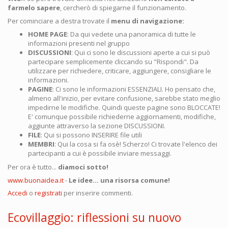
farmelo sapere
, cercherò di spiegarne il funzionamento.
Per cominciare a destra trovate il
menu di navigazione:
HOME PAGE
: Da qui vedete una panoramica di tutte le
informazioni presenti nel gruppo
DISCUSSIONI
: Qui ci sono le discussioni aperte a cui si può
partecipare semplicemente cliccando su "Rispondi". Da
utilizzare per richiedere, criticare, aggiungere, consigliare le
informazioni.
PAGINE
: Ci sono le informazioni ESSENZIALI. Ho pensato che,
almeno all'inizio, per evitare confusione, sarebbe stato meglio
impedirne le modifiche. Quindi queste pagine sono BLOCCATE!
E' comunque possibile richiederne aggiornamenti, modifiche,
aggiunte attraverso la sezione DISCUSSIONI.
FILE
: Qui si possono INSERIRE file utili
MEMBRI
: Qui la cosa si fa osè! Scherzo! Ci trovate l'elenco dei
partecipanti a cui è possibile inviare messaggi.
Per ora è tutto...
diamoci sotto!
www.buonaidea.it
-
Le idee... una risorsa comune!
Accedi
o
registrati
per inserire commenti.
Ecovillaggio: riflessioni su nuovo