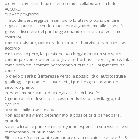
o dove iscriversi in futuro stenteremo a collaborare su tutto,
ACCORDI
DI BASE COMPRESI.
Il fatto dei parcheggi per esempio io lo citavo proprio per dire
ragazzi...prima di scendere nei dettagli guardiamo alle cose più
grosse, discutere del parcheggio quando non si sa dove come
costruire,
come acquistare, come dividere mi pare fuorviante, vedo che sei d'
accordo.
A mio avviso però, la questione parcheggi merita un suo spazio
comunque, come lo meritano gli accordi di base, se vengono valutati
come problemi scottanti posteranno tutti in quell' argomento, se
come
io credo ci sarà più interesse verso la possibilità di autocostruire
gli alloggi, le proposte di lavoro etc, i parcheggi resteranno in
secondo piano.
Personalmente la mia idea degli accordi di base è:
Ognuno dentro di sè sta già costruendo il suo ecovillaggio, ed
ognuno
lo vede simile a se stesso.
Non appena avremo determinato la possibilità di partecipare,
quando
saremo li con le prime riunioni, ognuno esporrà la sua visione e si
cercheranno i punti in comune.
Ritengo però estenuante cominciare ora a discutere se fare 2 o 3