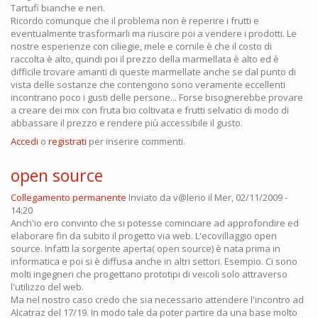
Tartufi bianche e neri.
Ricordo comunque che il problema non è reperire i frutti e
eventualmente trasformarli ma riuscire poi a vendere i prodotti. Le
nostre esperienze con ciliegie, mele e cornile è che il costo di
raccolta è alto, quindi poi il prezzo della marmellata è alto ed è
difficile trovare amanti di queste marmellate anche se dal punto di
vista delle sostanze che contengono sono veramente eccellenti
incontrano poco i gusti delle persone... Forse bisognerebbe provare
a creare dei mix con fruta bio coltivata e frutti selvatici di modo di
abbassare il prezzo e rendere più accessibile il gusto.
Accedi
o
registrati
per inserire commenti.
open source
Collegamento permanente
Inviato da
v@lerio
il Mer, 02/11/2009 -
14:20
Anch'io ero convinto che si potesse cominciare ad approfondire ed
elaborare fin da subito il progetto via web. L'ecovillaggio open
source. Infatti la sorgente aperta( open source) è nata prima in
informatica e poi si è diffusa anche in altri settori. Esempio. Ci sono
molti ingegneri che progettano prototipi di veicoli solo attraverso
l'utilizzo del web.
Ma nel nostro caso credo che sia necessario attendere l'incontro ad
Alcatraz del 17/19. In modo tale da poter partire da una base molto