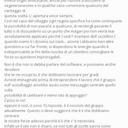
invece voglio avvicinarmi, anche per riuscire a discutere di
vegetarianesimo e in qualche caso convincere qualcuno del
vantaggio di
questa scelta. L' apertura vince sempre.
Così nel caso del villaggio ogni regola specifica ha come controparte
la possibilità di non piacere a qualcuno, di rendergli pesante il
tutto o di dissuaderlo su un punto che magari poi non verrà mai
assolutamente applicato perchè ( vedi l' esempio dell' uccellino )
quando siamo li ( diciamo sul ciack... azione ) abbiamo ben altre
questioni a cui far fronte, si disperdono le energie quando è
indispensabile ai fini della riuscita di un obiettivo convogliare le
forze su questioni improrogabili.
Non è che non si debba parlare del software, e possiamo anche
decidere
che te ne occupi tu. E che dobbiamo lavorare per gradi:
Avresti immaginato prima di intraprendere il lavoro che il gruppo
sull' ecovillaggio avrebbe avuto come messaggio centrale quello
sulla
possibilità di cambiare o meno sito di appoggio?
Cazzo io no!
eppure è così, ci sono 13 risposte, è il nocciolo del gruppo
attualmente. Questo ci deve suggerire che è li che dobbiamo
centrare
le nostre forze adesso perchè è li che c' è necessita.
Infatti se il sito non è chiaro, se non tutti gli iscritti sanno come