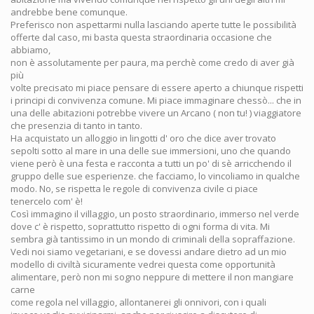
andrebbe bene comunque.
Preferisco non aspettarmi nulla lasciando aperte tutte le possibilità
offerte dal caso, mi basta questa straordinaria occasione che
abbiamo,
non è assolutamente per paura, ma perchè come credo di aver già
più
volte precisato mi piace pensare di essere aperto a chiunque rispetti
i principi di convivenza comune. Mi piace immaginare chessò... che in
una delle abitazioni potrebbe vivere un Arcano ( non tu! ) viaggiatore
che presenzia di tanto in tanto.
Ha acquistato un alloggio in lingotti d' oro che dice aver trovato
sepolti sotto al mare in una delle sue immersioni, uno che quando
viene però è una festa e racconta a tutti un po' di sè arricchendo il
gruppo delle sue esperienze. che facciamo, lo vincoliamo in qualche
modo. No, se rispetta le regole di convivenza civile ci piace
tenercelo com' è!
Così immagino il villaggio, un posto straordinario, immerso nel verde
dove c' è rispetto, soprattutto rispetto di ogni forma di vita. Mi
sembra già tantissimo in un mondo di criminali della sopraffazione.
Vedi noi siamo vegetariani, e se dovessi andare dietro ad un mio
modello di civiltà sicuramente vedrei questa come opportunità
alimentare, però non mi sogno neppure di mettere il non mangiare
carne
come regola nel villaggio, allontanerei gli onnivori, con i quali