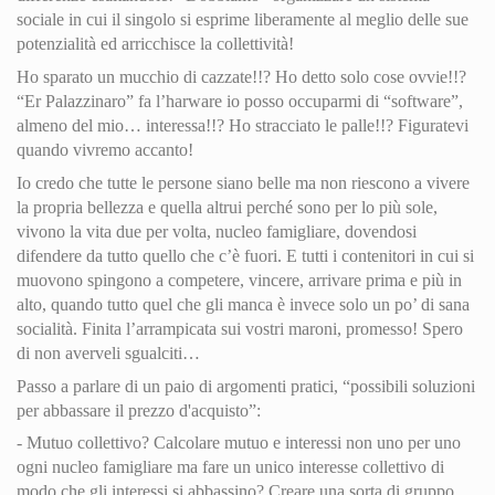
sociale in cui il singolo si esprime liberamente al meglio delle sue
potenzialità ed arricchisce la collettività!
Ho sparato un mucchio di cazzate!!? Ho detto solo cose ovvie!!?
“Er Palazzinaro” fa l’harware io posso occuparmi di “software”,
almeno del mio… interessa!!? Ho stracciato le palle!!? Figuratevi
quando vivremo accanto!
Io credo che tutte le persone siano belle ma non riescono a vivere
la propria bellezza e quella altrui perché sono per lo più sole,
vivono la vita due per volta, nucleo famigliare, dovendosi
difendere da tutto quello che c’è fuori. E tutti i contenitori in cui si
muovono spingono a competere, vincere, arrivare prima e più in
alto, quando tutto quel che gli manca è invece solo un po’ di sana
socialità. Finita l’arrampicata sui vostri maroni, promesso! Spero
di non averveli sgualciti…
Passo a parlare di un paio di argomenti pratici, “possibili soluzioni
per abbassare il prezzo d'acquisto”:
- Mutuo collettivo? Calcolare mutuo e interessi non uno per uno
ogni nucleo famigliare ma fare un unico interesse collettivo di
modo che gli interessi si abbassino? Creare una sorta di gruppo