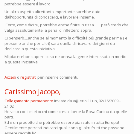
potrebbe essere il lavoro.
Un'altro aspetto altrettanto importante sarebbe dato
dall'opportunità di conoscerci, e lavorare insieme.
Certo, come dici tu, potrebbe anche finire in rissa ...... però credo che
valga assolutamente la pena di rifletterci sopra.
Ci penserò....anche se al momento la difficoltà più grande per me ( e
presumo anche per altri) sarà quella di ricavare dei giorni da
dedicare a questa iniziativa.
Mi piacerebbe sapere cosa ne pensa la gente interessata in merito
a questa iniziativa.
Accedi
o
registrati
per inserire commenti.
Carissimo Jacopo,
Collegamento permanente
Inviato da
v@lerio
il Lun, 02/16/2009 -
21:02
Ho visto con i miei occhi come cresce bene la Rosa Canina da quelle
parti.
Ed è un prodotto che potrebbe essere piazzato in tutta Europa!
Gentilmente potresti indicarci quali sono gli altri frutti che possono
essere raccolti lì?