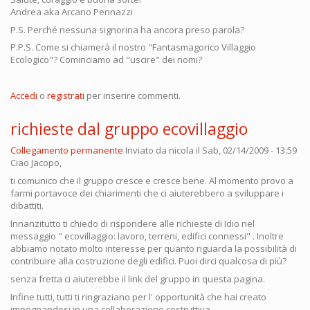
Andrea aka Arcano Pennazzi
P.S. Perché nessuna signorina ha ancora preso parola?
P.P.S. Come si chiamerà il nostro "Fantasmagorico Villaggio
Ecologico"? Cominciamo ad "uscire" dei nomi?
Accedi
o
registrati
per inserire commenti.
richieste dal gruppo ecovillaggio
Collegamento permanente
Inviato da
nicola
il Sab, 02/14/2009 - 13:59
Ciao Jacopo,
ti comunico che il gruppo cresce e cresce bene. Al momento provo a
farmi portavoce dei chiarimenti che ci aiuterebbero a sviluppare i
dibattiti.
Innanzitutto ti chiedo di rispondere alle richieste di Idio nel
messaggio " ecovillaggio: lavoro, terreni, edifici connessi" . Inoltre
abbiamo notato molto interesse per quanto riguarda la possibilità di
contribuire alla costruzione degli edifici. Puoi dirci qualcosa di più?
senza fretta ci aiuterebbe il link del gruppo in questa pagina.
Infine tutti, tutti ti ringraziano per l' opportunità che hai creato
impegnandosi in una collaborazione costruttiva.