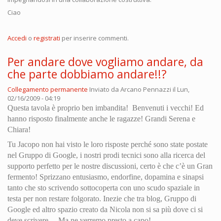
Ciao
Accedi
o
registrati
per inserire commenti.
Per andare dove vogliamo andare, da
che parte dobbiamo andare!!?
Collegamento permanente
Inviato da
Arcano Pennazzi
il Lun,
02/16/2009 - 04:19
Questa tavola è proprio ben imbandita! Benvenuti i vecchi! Ed
hanno risposto finalmente anche le ragazze! Grandi Serena e
Chiara!
Tu Jacopo non hai visto le loro risposte perché sono state postate
nel Gruppo di Google, i nostri prodi tecnici sono alla ricerca del
supporto perfetto per le nostre discussioni, certo è che c’è un Gran
fermento! Sprizzano entusiasmo, endorfine, dopamina e sinapsi
tanto che sto scrivendo sottocoperta con uno scudo spaziale in
testa per non restare folgorato. Inezie che tra blog, Gruppo di
Google ed altro spazio creato da Nicola non si sa più dove ci si
deve scrivere… Ma ne verremo presto a capo!