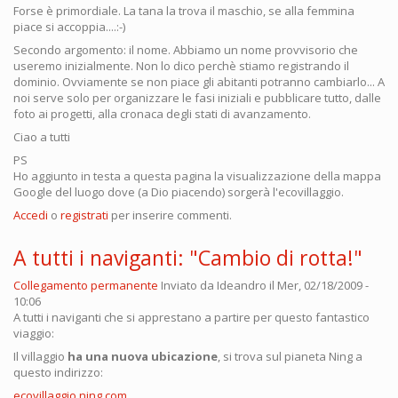
Forse è primordiale. La tana la trova il maschio, se alla femmina
piace si accoppia....:-)
Secondo argomento: il nome. Abbiamo un nome provvisorio che
useremo inizialmente. Non lo dico perchè stiamo registrando il
dominio. Ovviamente se non piace gli abitanti potranno cambiarlo... A
noi serve solo per organizzare le fasi iniziali e pubblicare tutto, dalle
foto ai progetti, alla cronaca degli stati di avanzamento.
Ciao a tutti
PS
Ho aggiunto in testa a questa pagina la visualizzazione della mappa
Google del luogo dove (a Dio piacendo) sorgerà l'ecovillaggio.
Accedi
o
registrati
per inserire commenti.
A tutti i naviganti: "Cambio di rotta!"
Collegamento permanente
Inviato da
Ideandro
il Mer, 02/18/2009 -
10:06
A tutti i naviganti che si apprestano a partire per questo fantastico
viaggio:
Il villaggio
ha una nuova ubicazione
, si trova sul pianeta Ning a
questo indirizzo:
ecovillaggio.ning.com