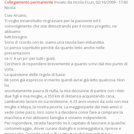
Collegamento permanente
Inviato da
nicola
il Lun, 02/16/2009 - 17:43
Nicola
Ciao Arcano,
Ti voglio innanzitutto ringraziare per la passione ed il
coinvolgimento che stai dimostrando per il nostro progetto, ne
abbiamo
tutti bisogno.
Sono d' ccordo con te, siamo una tavola ben imbandita.
Lo penso soprttutto perchè da quanto letto anche nelle
presentazioni
ce n' è un po' per tutti i gusti.
Cercherò di rispondere brevemente a quanto scrivi dal mio punto di
vista.
La questione delle regole di base:
Mi sono già espresso in merito quindi avrai già letto qualcosa. Non
ho
assolutamente paura di nulla, la mia decisione di partire con i miei
due figli e mia moglie, a 350 km di distanza acquistando casa,
cambiando lavoro mi sia testimone. A 23 anni vivevo da solo con mia
moglie e Maya, la nostra piccina. La maggiorparte dei miei amici ci
vede come pazzi, loro sono li a decidere come fare a comprare la
macchina e noi abbiamo famiglia e viviamo indipendenti.
Per rispondere, strada facendo mi è capitato di lavorare a qualche
cortometraggio, dover curare dialoghi e sceneggiatura, riprese e
montaggio. Quando sei li sulla carta ti studi l' inquadratura, i