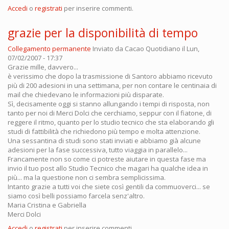
Accedi
o
registrati
per inserire commenti.
grazie per la disponibilità di tempo
Collegamento permanente
Inviato da
Cacao Quotidiano
il Lun,
07/02/2007 - 17:37
Grazie mille, davvero...
è verissimo che dopo la trasmissione di Santoro abbiamo ricevuto
più di 200 adesioni in una settimana, per non contare le centinaia di
mail che chiedevano le informazioni più disparate.
Sì, decisamente oggi si stanno allungando i tempi di risposta, non
tanto per noi di Merci Dolci che cerchiamo, seppur con il fiatone, di
reggere il ritmo, quanto per lo studio tecnico che sta elaborando gli
studi di fattibilità che richiedono più tempo e molta attenzione.
Una sessantina di studi sono stati inviati e abbiamo già alcune
adesioni per la fase successiva, tutto viaggia in parallelo...
Francamente non so come ci potreste aiutare in questa fase ma
invio il tuo post allo Studio Tecnico che magari ha qualche idea in
più... ma la questione non ci sembra semplicissima.
Intanto grazie a tutti voi che siete così gentili da commuoverci... se
siamo così belli possiamo farcela senz'altro.
Maria Cristina e Gabriella
Merci Dolci
Accedi
o
registrati
per inserire commenti.