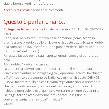
ciao e buon divertimento , Andrea
Accedi
o
registrati
per inserire commenti.
Questo è parlar chiaro...
Collegamento permanente
Inviato da
danielef15
il Lun, 07/09/2007 -
16:21
Bene, anzi benissimo: il motivo delle domande (come scritto in
premessa) è proprio quello di ricevere risposte atte a fugare i dubbi
o la confusione da.. "neofita". (Non posso vedere i filmati per un "no
permissive" del proxy...)
Ringrazio Jacopo per la sua risposta, ormai temevo di parlare da
solo...
Altro dubbio/problema/casino:
La zona in cui dovrei (vorrei) montare i pannelli è sottoposta a
vincolo ambientale ed idrogeologico (Leporano-Taranto) ho chiesto
all' Uff. tecnico del comune se fattibile, e mi han risposto CHE NON
POSSO montare nulla poichè il piano regolatore non lo prevede e
che per modificare un qualcosa nel PR stesso, a fronte di PIU'
richieste (non solo la mia, quindi), ci vorranno almeno due anni.....
La legge italiana (che dovrebbe prevaricare le leggine di
convenienza/ignoranza locali) mi aiuta?
Grazie