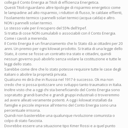
collega il Conto Energia ai Titoli di efficienza Energetica.
Questi Titoli riguardano altre tipologie di risparmio energetico come
le lampadine ad alto risparmio, i riduttori di flusso, le caldaie effienti,
l'isolamento termico i pannelli solari termici (acqua calda) e altro.
NON i pannelli solari termici.
Lo stesso vale per il recupero del 55% dell'Irpef.
Si tratta di cose NON cumulabili o associabili con il Conto Energia.
Come i cavoli a merenda.
Il Conto Energia è un finanziamento che lo Stato dà ai cittadini per 20
anni. Un premio per ogni kilowat prodotto. Si tratta di una legge dello
Stato, è come se fosse un contratto tra stato e cittadini, quindi
nessun governo può abolirlo senza violare la costituzione e tutte le
leggi dello stato.
Sarebbe come dire che lo stato potesse requisire tutte le case degli
italiani o abolire la proprietà privata.
Qualcuno mi dirà che in Russia nel 1917 è successo. Ok ma non
credo che si possa ipotizzare uno sviluppo tanto traumatico in Italia.
Inoltre visto che a oggi chi sta beneficiando del Conto Energia sono
sopratutto grandi banche e grandi gruppi industriali ci troveremmo
ad avere alleati veramente potenti. A oggi i kilowat installati da
famiglie e piccole imprese all'interno del Conto Energia sono una
percentuale irrisoria.
Quindi non basterebbe una qualunque rivoluzione comunista o
colpo di stato fascista.
Dovrebbe essere una situazione tipo Kmer Rossi e a quel punto