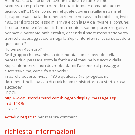
Ho preparato la documentazione richiesta e fatte le foto.
Scaturisce un problema però da una informale domanda ad un
tecnico dell' UTC del comune nel quale dovrei installare i pannelli:
il gruppo esamina la documentazione e ne ravvisa la fattibilità, invio i
480E per il progetto, esso mi arriva e con la DIA da inviare al comune;
Il comune (come riferitomi informalmente) esprime parere negativo
per motivi paranoici ambientali o, essendo il mio terreno sottoposto
a vincolo paesaggistico, lo nega la Sopraintendenza: cosa succede a
quel punto?
Ho perso i 480 euro?
Se il gruppo che esamina la documentazione si avvede della
necessità di passare sotto le forche del comune bislacco o della
Sopraintendenza, non dovrebbe darmi l'assenso al passaggio
successivo ma, come fa a saperlo?
In parole povere, inviati i 480 e qualcosa (nel progetto, nei
documenti, nella pazzia di qualche amministratore) va storto, cosa
succede?
LEGGI:
http://www.iusondemand.com/blogger/display_message.asp?
mid=14896
Grazie
Accedi
o
registrati
per inserire commenti.
richiesta informazioni