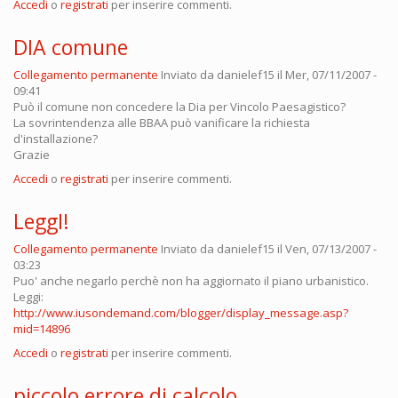
Accedi
o
registrati
per inserire commenti.
DIA comune
Collegamento permanente
Inviato da
danielef15
il Mer, 07/11/2007 -
09:41
Può il comune non concedere la Dia per Vincolo Paesagistico?
La sovrintendenza alle BBAA può vanificare la richiesta
d'installazione?
Grazie
Accedi
o
registrati
per inserire commenti.
LeggI!
Collegamento permanente
Inviato da
danielef15
il Ven, 07/13/2007 -
03:23
Puo' anche negarlo perchè non ha aggiornato il piano urbanistico.
Leggi:
http://www.iusondemand.com/blogger/display_message.asp?
mid=14896
Accedi
o
registrati
per inserire commenti.
piccolo errore di calcolo