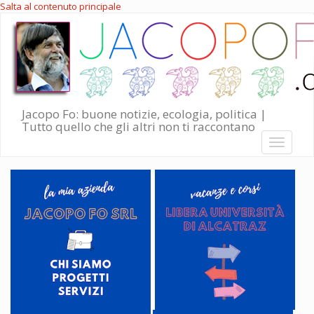
Salta al contenuto principale
Jacopo Fo: buone notizie, ecologia, politica |
Tutto quello che gli altri non ti raccontano
Toggle
navigati