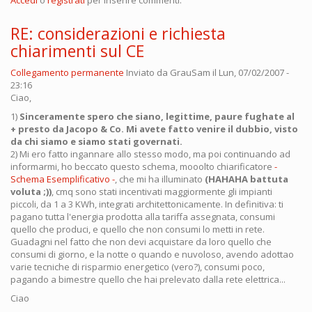
RE: considerazioni e richiesta
chiarimenti sul CE
Collegamento permanente
Inviato da
GrauSam
il Lun, 07/02/2007 -
23:16
Ciao,
1)
Sinceramente spero che siano, legittime, paure fughate al
+ presto da Jacopo & Co. Mi avete fatto venire il dubbio, visto
da chi siamo e siamo stati governati.
2) Mi ero fatto ingannare allo stesso modo, ma poi continuando ad
informarmi, ho beccato questo schema, mooolto chiarificatore
-
Schema Esemplificativo -
, che mi ha illuminato
(HAHAHA battuta
voluta ;))
, cmq sono stati incentivati maggiormente gli impianti
piccoli, da 1 a 3 KWh, integrati architettonicamente. In definitiva: ti
pagano tutta l'energia prodotta alla tariffa assegnata, consumi
quello che produci, e quello che non consumi lo metti in rete.
Guadagni nel fatto che non devi acquistare da loro quello che
consumi di giorno, e la notte o quando e nuvoloso, avendo adottao
varie tecniche di risparmio energetico (vero?), consumi poco,
pagando a bimestre quello che hai prelevato dalla rete elettrica...
Ciao