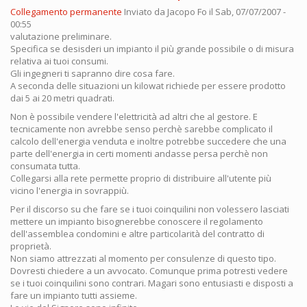
Collegamento permanente
Inviato da
Jacopo Fo
il Sab, 07/07/2007 -
00:55
valutazione preliminare.
Specifica se desisderi un impianto il più grande possibile o di misura
relativa ai tuoi consumi.
Gli ingegneri ti sapranno dire cosa fare.
A seconda delle situazioni un kilowat richiede per essere prodotto
dai 5 ai 20 metri quadrati.
Non è possibile vendere l'elettricità ad altri che al gestore. E
tecnicamente non avrebbe senso perchè sarebbe complicato il
calcolo dell'energia venduta e inoltre potrebbe succedere che una
parte dell'energia in certi momenti andasse persa perchè non
consumata tutta.
Collegarsi alla rete permette proprio di distribuire all'utente più
vicino l'energia in sovrappiù.
Per il discorso su che fare se i tuoi coinquilini non volessero lasciati
mettere un impianto bisognerebbe conoscere il regolamento
dell'assemblea condomini e altre particolarità del contratto di
proprietà.
Non siamo attrezzati al momento per consulenze di questo tipo.
Dovresti chiedere a un avvocato. Comunque prima potresti vedere
se i tuoi coinquilini sono contrari. Magari sono entusiasti e disposti a
fare un impianto tutti assieme.