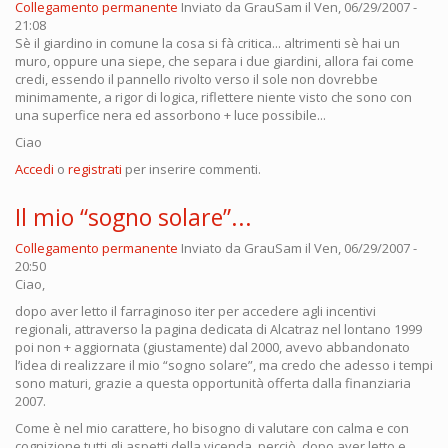
Collegamento permanente
Inviato da
GrauSam
il Ven, 06/29/2007 -
21:08
Sè il giardino in comune la cosa si fà critica... altrimenti sè hai un
muro, oppure una siepe, che separa i due giardini, allora fai come
credi, essendo il pannello rivolto verso il sole non dovrebbe
minimamente, a rigor di logica, riflettere niente visto che sono con
una superfice nera ed assorbono + luce possibile...
Ciao
Accedi
o
registrati
per inserire commenti.
Il mio “sogno solare”...
Collegamento permanente
Inviato da
GrauSam
il Ven, 06/29/2007 -
20:50
Ciao,
dopo aver letto il farraginoso iter per accedere agli incentivi
regionali, attraverso la pagina dedicata di Alcatraz nel lontano 1999
poi non + aggiornata (giustamente) dal 2000, avevo abbandonato
l’idea di realizzare il mio “sogno solare”, ma credo che adesso i tempi
sono maturi, grazie a questa opportunità offerta dalla finanziaria
2007.
Come è nel mio carattere, ho bisogno di valutare con calma e con
cognizione tutti gli aspetti della vicenda, perciò, dopo aver letto e