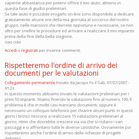
saperne abbastanza per potervi offrire il mio aiuto, almeno in
questa fase di giudizi preliminari.
Se tale aiuto è possibile erogarlo on-line sono disponibile a dedicare
gratutamente alcune ore della mia giornata al soccorso del nostro
gruppo, nelle mansioni che riterrete opportune e necessarie, se non
altro per snellire le procedure ed arrivare a realizzare il mio impianto
prima della fine della bella stagione.
ciao ciao
Accedi
o
registrati
per inserire commenti.
Rispetteremo l'ordine di arrivo dei
documenti per le valutazioni
Collegamento permanente
Inviato da
Jacopo Fo
il Sab, 07/07/2007 -
01:23
In questo momento abbiamo inviato le valutazioni preliminari per i
primi 50 impianti. Stiamo finendo le valutazioni fino al numero 100. Il
problema è che in moltii casi mancano documenti, oppure è
necessario un colloquio telefonico per chiarire alcuni punti. In questi
giorni i tecnici riescono a realizzare 15 valutazioni preliminari al
giorno, ritmo che dovrebbe crescere via via che si rodano i vari
passaggi e si affrontano tutte le diverse casistiche. Ovviamente poi
rispetteremo anche l'ordine di arrivo delle richieste di progetti
definitivi.