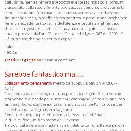
dall’utente, mentre l’energia prodotta in eccesso rispetto ai consumi
è assorbita dalla rete e l’utente può successivamente prelevarne la
medesima quantità in caso di consumi superiori alla produzione.
Nel secondo caso, la tariffa spetta per tutta la produzione, anche per
l’energia eccedente i consumi dell’utenza e ceduta sia al mercato
libero, sia al gestore di rete cui l’impianto è collegato, ai sensi di
quanto previsto dall’art. 13, commi 3 e 4, del d.lgs. n. 387 del 2003...."
C'è qualcuno che ne è venuto a capo?!?
Saluti
PaoloZ
Accedi
o
registrati
per inserire commenti.
Sarebbe fantastico ma....
Collegamento permanente
Inviato da
zuppy
il Dom, 07/01/2007 -
12:16
E' sempre stato il mio sogno.....una progetto del genere ma non ho
mai potuto realizzarlo per questioni economiche (sono giovane, con
tanti sacrifici ho comperato casa l'anno scorso.....e l'unica cosa che
mi restava da fare gratis era sognare).
Sembrerebbe tutto perfetto se non ci fossero tanti "ma"...
Io di Fo mi fido....mi fido meno del Governo.
Ti ritrovi dalla sera alla mattina con un debito con una Banca perche'
al governo qualcuno ha deciso di cambiare le carte in tavola (senza