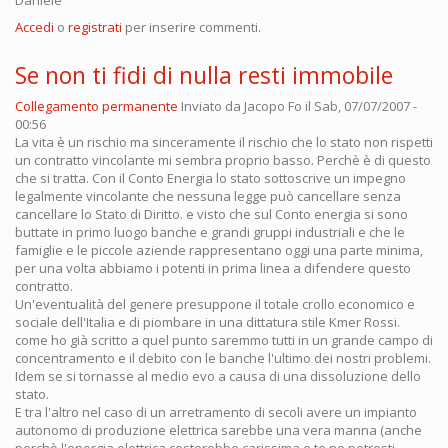
Accedi
o
registrati
per inserire commenti.
Se non ti fidi di nulla resti immobile
Collegamento permanente
Inviato da
Jacopo Fo
il Sab, 07/07/2007 -
00:56
La vita è un rischio ma sinceramente il rischio che lo stato non rispetti
un contratto vincolante mi sembra proprio basso. Perchè è di questo
che si tratta. Con il Conto Energia lo stato sottoscrive un impegno
legalmente vincolante che nessuna legge può cancellare senza
cancellare lo Stato di Diritto. e visto che sul Conto energia si sono
buttate in primo luogo banche e grandi gruppi industriali e che le
famiglie e le piccole aziende rappresentano oggi una parte minima,
per una volta abbiamo i potenti in prima linea a difendere questo
contratto.
Un'eventualità del genere presuppone il totale crollo economico e
sociale dell'Italia e di piombare in una dittatura stile Kmer Rossi.
come ho già scritto a quel punto saremmo tutti in un grande campo di
concentramento e il debito con le banche l'ultimo dei nostri problemi.
Idem se si tornasse al medio evo a causa di una dissoluzione dello
stato.
E tra l'altro nel caso di un arretramento di secoli avere un impianto
autonomo di produzione elettrica sarebbe una vera manna (anche
perchè l'energia elettrica costerebbe carissima e te ne potresti