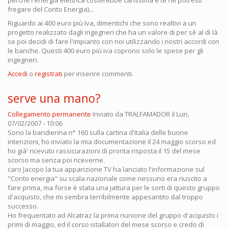
fregare del Conto Energia)...
Riguardo ai 400 euro più Iva, dimentichi che sono realtivi a un
progetto realizzato dagli ingegneri che ha un valore di per sè al di là
se poi decidi di fare l'impianto con noi utilizzando i nostri accordi con
le banche. Questi 400 euro più iva coprono solo le spese per gli
ingegneri.
Accedi
o
registrati
per inserire commenti.
serve una mano?
Collegamento permanente
Inviato da
TRALFAMADOR
il Lun,
07/02/2007 - 10:06
Sono la bandierina n° 160 sulla cartina d'Italia delle buone
intenzioni, ho inviato la mia documentazione il 24 maggio scorso ed
ho già' ricevuto rassicurazioni di pronta risposta il 15 del mese
scorso ma senza poi riceverne.
caro Jacopo la tua apparizione TV ha lanciato l'informazione sul
"Conto energia" su scala nazionale come nessuno era riuscito a
fare prima, ma forse è stata una jattura per le sorti di questo gruppo
d'acquisto, che mi sembra terribilmente appesantito dal troppo
successo.
Ho frequentato ad Alcatraz la prima riunione del gruppo d'acquisto i
primi di maggio, ed il corso istallatori del mese scorso e credo di