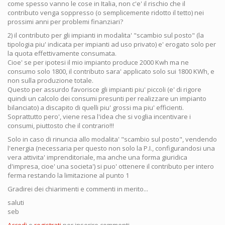
come spesso vanno le cose in Italia, non c'e' il rischio che il
contributo venga soppresso (o semplicemente ridotto il tetto) nei
prossimi anni per problemi finanziari?
2) il contributo per gli impianti in modalita' "scambio sul posto" (la
tipologia piu' indicata per impianti ad uso privato) e' erogato solo per
la quota effettivamente consumata.
Cioe' se per ipotesi il mio impianto produce 2000 Kwh ma ne
consumo solo 1800, il contributo sara' applicato solo sui 1800 KWh, e
non sulla produzione totale.
Questo per assurdo favorisce gli impianti piu' piccoli (e' di rigore
quindi un calcolo dei consumi presunti per realizzare un impianto
bilanciato) a discapito di quelli piu' grossi ma piu' efficienti.
Soprattutto pero', viene resa l'idea che si voglia incentivare i
consumi, piuttosto che il contrario!!!
Solo in caso di rinuncia allo modalita' "scambio sul posto", vendendo
l'energia (necessaria per questo non solo la P.I., configurandosi una
vera attivita' imprenditoriale, ma anche una forma giuridica
d'impresa, cioe' una societa') si puo' ottenere il contributo per intero
ferma restando la limitazione al punto 1
Gradirei dei chiarimenti e commenti in merito...
saluti
seb
Accedi
o
registrati
per inserire commenti.