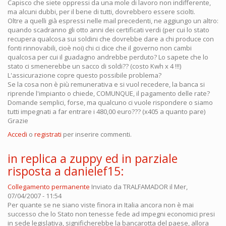
Capisco che siete oppressi da una mole di lavoro non indifferente,
ma alcuni dubbi, per il bene di tutti, dovrebbero essere sciolti.
Oltre a quelli già espressi nelle mail precedenti, ne aggiungo un altro:
quando scadranno gli otto anni dei certificati verdi (per cui lo stato
recupera qualcosa sui soldini che dovrebbe dare a chi produce con
fonti rinnovabili, cioè noi) chi ci dice che il governo non cambi
qualcosa per cui il guadagno andrebbe perduto? Lo sapete che lo
stato ci smenerebbe un sacco di soldi?? (costo Kwh x 4 !!!)
L'assicurazione copre questo possibile problema?
Se la cosa non è più remunerativa e si vuol recedere, la banca si
riprende l'impianto o chiede, COMUNQUE, il pagamento delle rate?
Domande semplici, forse, ma qualcuno ci vuole rispondere o siamo
tutti impegnati a far entrare i 480,00 euro??? (x405 a quanto pare)
Grazie
Accedi
o
registrati
per inserire commenti.
in replica a zuppy ed in parziale
risposta a danielef15:
Collegamento permanente
Inviato da
TRALFAMADOR
il Mer,
07/04/2007 - 11:54
Per quante se ne siano viste finora in Italia ancora non è mai
successo che lo Stato non tenesse fede ad impegni economici presi
in sede legislativa, significherebbe la bancarotta del paese, allora