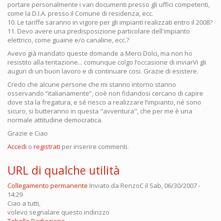
portare personalmente i vari documenti presso gli uffici competenti,
come la D.I.A. presso il Comune di residenza, ecc.
10. Le tariffe saranno in vigore per gli impianti realizzati entro il 2008?
11. Devo avere una predisposizione particolare dell'impianto
elettrico, come guaine e/o canaline, ecc.?
Avevo già mandato queste domande a Merci Dolci, ma non ho
resistito alla tentazione... comunque colgo l’occasione di inviarVi gli
auguri di un buon lavoro e di continuare cosi. Grazie di esistere.
Credo che alcune persone che mi stanno intorno stanno
osservando “italianamente”, cioè non fidandosi cercano di capire
dove sta la fregatura, e sé riesco a realizzare l’impianto, né sono
sicuro, si butteranno in questa "avventura", che per me è una
normale attitudine democratica.
Grazie e Ciao
Accedi
o
registrati
per inserire commenti.
URL di qualche utilità
Collegamento permanente
Inviato da
RenzoC
il Sab, 06/30/2007 -
14:29
Ciao a tutti,
volevo segnalare questo indirizzo
Tabelle Radiazione