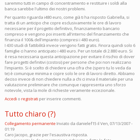
saremmo tutti in campo di concentramento e restituire i soldi alla
banca sarebbe l'ultimo dei nostri problemi.
Per quanto riguarda i480 euro, come già ti ha risposto Gabriella, si
tratta di un anticipo che copre esclusivamente le ore di lavoro
necessarie per il progetto definitivo, finanziamento bancario
compreso e vengono poi inseriti all'interno del finanziamento che
finanzia il 100& dell'impianto (compresi i 480 euro).
I 430 studi di fattibilità invece vengono fatti gratis. Finora quindi solo 6
famiglie ci hanno anticipato i 480 euro. Per un totale di 2.880 euro. Si
è resa necessaria questa anticipazione per evitare il rischio di dover
fare progetti definitivi (costosi) per persone che poi non realizzano
l'impianto. Si è scelto di chiedere una cifra che (spero tu lo veda da
te) è comunque minima e copre solo le ore di lavoro diretto. Abbiamo
deciso invece di non chiedere nulla a chi ci invia il materiale per una
valutazione preliminare che comunque rappresenta uno sforzo
notevole, vista la mole di richieste veramente eccezionale.
Accedi
o
registrati
per inserire commenti.
Tutto chiaro (?)
Collegamento permanente
Inviato da
danielef15
il Ven, 07/13/2007 -
01:19
Caro Jacopo, grazie per l'esaustiva risposta.