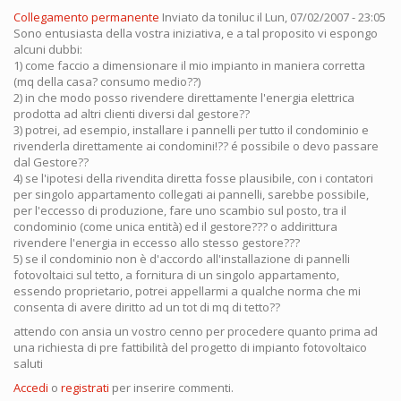
Collegamento permanente
Inviato da
toniluc
il Lun, 07/02/2007 - 23:05
Sono entusiasta della vostra iniziativa, e a tal proposito vi espongo
alcuni dubbi:
1) come faccio a dimensionare il mio impianto in maniera corretta
(mq della casa? consumo medio??)
2) in che modo posso rivendere direttamente l'energia elettrica
prodotta ad altri clienti diversi dal gestore??
3) potrei, ad esempio, installare i pannelli per tutto il condominio e
rivenderla direttamente ai condomini!?? é possibile o devo passare
dal Gestore??
4) se l'ipotesi della rivendita diretta fosse plausibile, con i contatori
per singolo appartamento collegati ai pannelli, sarebbe possibile,
per l'eccesso di produzione, fare uno scambio sul posto, tra il
condominio (come unica entità) ed il gestore??? o addirittura
rivendere l'energia in eccesso allo stesso gestore???
5) se il condominio non è d'accordo all'installazione di pannelli
fotovoltaici sul tetto, a fornitura di un singolo appartamento,
essendo proprietario, potrei appellarmi a qualche norma che mi
consenta di avere diritto ad un tot di mq di tetto??
attendo con ansia un vostro cenno per procedere quanto prima ad
una richiesta di pre fattibilità del progetto di impianto fotovoltaico
saluti
Accedi
o
registrati
per inserire commenti.