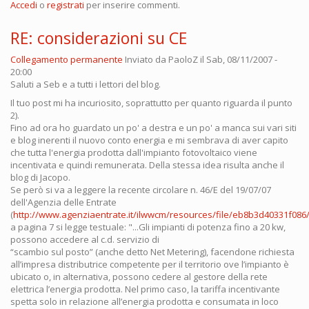
Accedi
o
registrati
per inserire commenti.
RE: considerazioni su CE
Collegamento permanente
Inviato da
PaoloZ
il Sab, 08/11/2007 -
20:00
Saluti a Seb e a tutti i lettori del blog.
Il tuo post mi ha incuriosito, soprattutto per quanto riguarda il punto
2).
Fino ad ora ho guardato un po' a destra e un po' a manca sui vari siti
e blog inerenti il nuovo conto energia e mi sembrava di aver capito
che tutta l'energia prodotta dall'impianto fotovoltaico viene
incentivata e quindi remunerata. Della stessa idea risulta anche il
blog di Jacopo.
Se però si va a leggere la recente circolare n. 46/E del 19/07/07
dell'Agenzia delle Entrate
(
http://www.agenziaentrate.it/ilwwcm/resources/file/eb8b3d40331f086/ci
a pagina 7 si legge testuale: "...Gli impianti di potenza fino a 20 kw,
possono accedere al c.d. servizio di
“scambio sul posto” (anche detto Net Metering), facendone richiesta
all’impresa distributrice competente per il territorio ove l’impianto è
ubicato o, in alternativa, possono cedere al gestore della rete
elettrica l’energia prodotta. Nel primo caso, la tariffa incentivante
spetta solo in relazione all’energia prodotta e consumata in loco