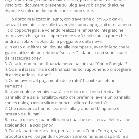
visto tutti i documenti presenti sul Blog, avevo bisogno di alcune
risposte su alcune domande che mi sono sorte.
1. Ho il tetto realizzato in legno, con traversine di cm 5,5 x cm 4,5,
senza il tavolato, cioè sulle traversine sono appoggiati direttamente
il c.d. coppo/tegola, e volendo realizzare l’impianto integrato nel
tetto, avevo bisogno di sapere come sarà realizzata la parte che
andrà a isolare il solaio dalla pioggia e/o dalla neve.
2. In caso di infiltrazioni dovute alle intemperie, avendo letto che le
guaine utilizzate potrebbero “seccarsi”, i danni creati sono coperti
dall’assicurazione?
3. Cosa intendete per finanziamento basato sul "Conto Energia"?
4. Qual è il tasso finale del finanziamento, supponendo di scegliere
di estinguerlo in 10 anni?
5. Come avverrà il pagamento delle rate? Tramite bollettini
semestrali?
6. L’eventuale preventivo sarà corredato di scheda tecnica del
pannello che sarà installato, visto che preferirei avere un pannello
con tecnologia mista silicio monocristallino ed amorfo?
7. Che resistenza hanno i pannelli alla grandine? L’impianto è
protetto dai fulmini?
8. In caso di neve, i pannelli hanno qualche resistenza elettrica che
scaldandosi la sciolgono?
9. Tutta la parte burocratica, per l’acceso al Conto Energia, sarà
prodotta da voi, pagando il dovuto? Sarei comunque disponibile a