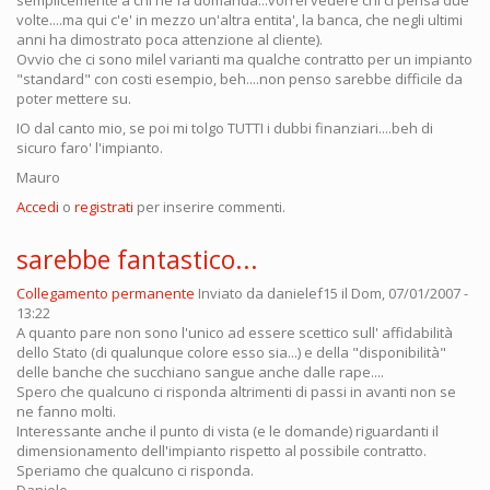
volte....ma qui c'e' in mezzo un'altra entita', la banca, che negli ultimi
anni ha dimostrato poca attenzione al cliente).
Ovvio che ci sono milel varianti ma qualche contratto per un impianto
"standard" con costi esempio, beh....non penso sarebbe difficile da
poter mettere su.
IO dal canto mio, se poi mi tolgo TUTTI i dubbi finanziari....beh di
sicuro faro' l'impianto.
Mauro
Accedi
o
registrati
per inserire commenti.
sarebbe fantastico...
Collegamento permanente
Inviato da
danielef15
il Dom, 07/01/2007 -
13:22
A quanto pare non sono l'unico ad essere scettico sull' affidabilità
dello Stato (di qualunque colore esso sia...) e della "disponibilità"
delle banche che succhiano sangue anche dalle rape....
Spero che qualcuno ci risponda altrimenti di passi in avanti non se
ne fanno molti.
Interessante anche il punto di vista (e le domande) riguardanti il
dimensionamento dell'impianto rispetto al possibile contratto.
Speriamo che qualcuno ci risponda.
Daniele