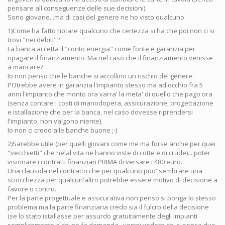
pensare all conseguenze delle sue decisioni).
Sono giovane...ma di casi del genere ne ho visto qualcuno.
1)Come ha fatto notare qualcuno che certezza si ha che poi non ci si
trovi "nei debiti"?
La banca accetta il "conto energia" come fonte e garanzia per
ripagare il finanziamento. Ma nel caso che il finanziamento venisse
a mancare?
Io non penso che le banche si accollino un rischio del genere.
POtrebbe avere in garanzia l'impianto stesso ma ad occhio fra 5
anni l'impianto che monto ora varra' la meta' di quello che pago ora
(senza contare i costi di manodopera, assicurazione, progettazione
e istallazione che per la banca, nel caso dovesse riprendersi
l'impianto, non valgono niente).
Io non ci credo alle banche buone ;-)
2)Sarebbe utile (per quelli giovani come me ma forse anche per quei
"vecchietti" che nelal vita ne hanno viste di cotte e di crude)... poter
visionare i contratti finanziari PRIMA di versare i 480 euro.
Una clausola nel contratto che per qualcuno puo' sembrare una
sciocchezza per qualcun'altro potrebbe essere motivo di decisione a
favore o contro.
Per la parte progettuale e assicurativa non penso si ponga lo stesso
problema ma la parte finanziaria credo sia il fulcro della decisione
(se lo stato istallasse per assurdo gratuitamente degli impianti
semplicemente a chi ne fa domanda...vorrei vedere chi ci pensa due