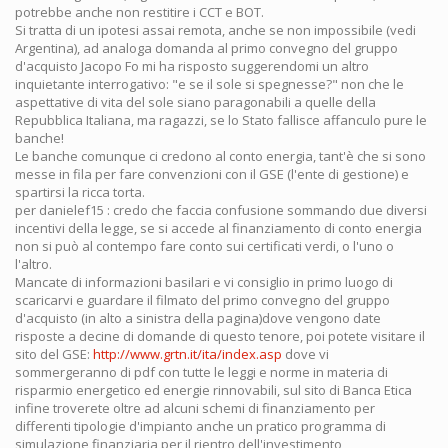
potrebbe anche non restitire i CCT e BOT.
Si tratta di un ipotesi assai remota, anche se non impossibile (vedi
Argentina), ad analoga domanda al primo convegno del gruppo
d'acquisto Jacopo Fo mi ha risposto suggerendomi un altro
inquietante interrogativo: "e se il sole si spegnesse?" non che le
aspettative di vita del sole siano paragonabili a quelle della
Repubblica Italiana, ma ragazzi, se lo Stato fallisce affanculo pure le
banche!
Le banche comunque ci credono al conto energia, tant'è che si sono
messe in fila per fare convenzioni con il GSE (l'ente di gestione) e
spartirsi la ricca torta.
per danielef15 : credo che faccia confusione sommando due diversi
incentivi della legge, se si accede al finanziamento di conto energia
non si può al contempo fare conto sui certificati verdi, o l'uno o
l'altro.
Mancate di informazioni basilari e vi consiglio in primo luogo di
scaricarvi e guardare il filmato del primo convegno del gruppo
d'acquisto (in alto a sinistra della pagina)dove vengono date
risposte a decine di domande di questo tenore, poi potete visitare il
sito del GSE:
http://www.grtn.it/ita/index.asp
dove vi
sommergeranno di pdf con tutte le leggi e norme in materia di
risparmio energetico ed energie rinnovabili, sul sito di Banca Etica
infine troverete oltre ad alcuni schemi di finanziamento per
differenti tipologie d'impianto anche un pratico programma di
simulazione finanziaria per il rientro dell'investimento