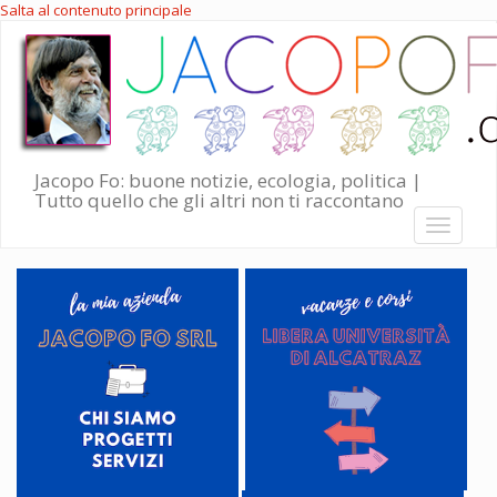
Salta al contenuto principale
Jacopo Fo: buone notizie, ecologia, politica |
Tutto quello che gli altri non ti raccontano
Toggle
navigati