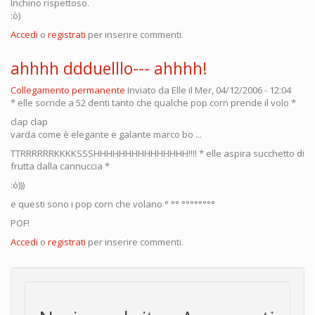
Inchino rispettoso.
:ò)
Accedi
o
registrati
per inserire commenti.
ahhhh ddduelllo--- ahhhh!
Collegamento permanente
Inviato da
Elle
il Mer, 04/12/2006 - 12:04
* elle sorride a 52 denti tanto che qualche pop corn prende il volo *
clap clap
varda come è elegante e galante marco bo ...
TTRRRRRRKKKKSSSHHHHHHHHHHHHHHH!!!! * elle aspira succhetto di
frutta dalla cannuccia *
:ò)))
e questi sono i pop corn che volano ° °° °°°°°°°°
POF!
Accedi
o
registrati
per inserire commenti.