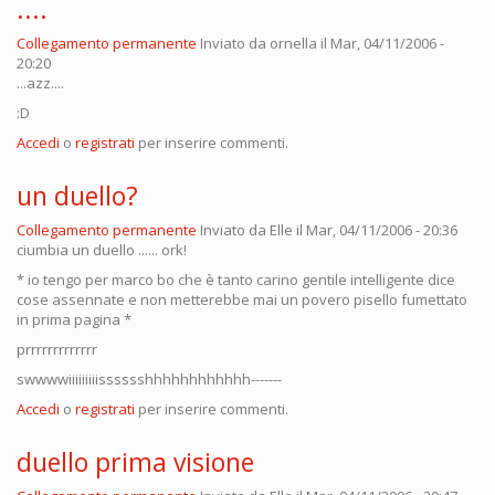
....
Collegamento permanente
Inviato da
ornella
il Mar, 04/11/2006 -
20:20
...azz....
:D
Accedi
o
registrati
per inserire commenti.
un duello?
Collegamento permanente
Inviato da
Elle
il Mar, 04/11/2006 - 20:36
ciumbia un duello ...... ork!
* io tengo per marco bo che è tanto carino gentile intelligente dice
cose assennate e non metterebbe mai un povero pisello fumettato
in prima pagina *
prrrrrrrrrrrrr
swwwwiiiiiiiiisssssshhhhhhhhhhhh-------
Accedi
o
registrati
per inserire commenti.
duello prima visione