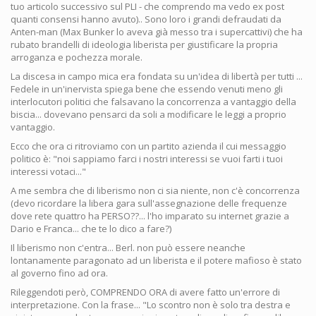
tuo articolo successivo sul PLI - che comprendo ma vedo ex post
quanti consensi hanno avuto).. Sono loro i grandi defraudati da
Anten-man (Max Bunker lo aveva già messo tra i supercattivi) che ha
rubato brandelli di ideologia liberista per giustificare la propria
arroganza e pochezza morale.
La discesa in campo mica era fondata su un'idea di libertà per tutti ...
Fedele in un'inervista spiega bene che essendo venuti meno gli
interlocutori politici che falsavano la concorrenza a vantaggio della
biscia... dovevano pensarci da soli a modificare le leggi a proprio
vantaggio.
Ecco che ora ci ritroviamo con un partito azienda il cui messaggio
politico è: "noi sappiamo farci i nostri interessi se vuoi farti i tuoi
interessi votaci..."
A me sembra che di liberismo non ci sia niente, non c'è concorrenza
(devo ricordare la libera gara sull'assegnazione delle frequenze
dove rete quattro ha PERSO??... l'ho imparato su internet grazie a
Dario e Franca... che te lo dico a fare?)
Il liberismo non c'entra... Berl. non può essere neanche
lontanamente paragonato ad un liberista e il potere mafioso è stato
al governo fino ad ora.
Rileggendoti però, COMPRENDO ORA di avere fatto un'errore di
interpretazione. Con la frase... "Lo scontro non è solo tra destra e