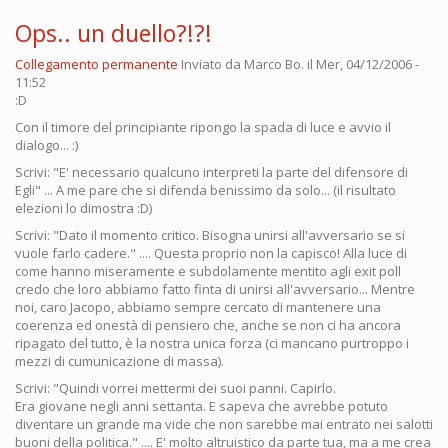
Ops.. un duello?!?!
Collegamento permanente
Inviato da
Marco Bo.
il Mer, 04/12/2006 -
11:52
:D
Con il timore del principiante ripongo la spada di luce e avvio il
dialogo... :)
Scrivi: "E' necessario qualcuno interpreti la parte del difensore di
Egli" ... A me pare che si difenda benissimo da solo... (il risultato
elezioni lo dimostra :D)
Scrivi: "Dato il momento critico. Bisogna unirsi all'avversario se si
vuole farlo cadere." .... Questa proprio non la capisco! Alla luce di
come hanno miseramente e subdolamente mentito agli exit poll
credo che loro abbiamo fatto finta di unirsi all'avversario... Mentre
noi, caro Jacopo, abbiamo sempre cercato di mantenere una
coerenza ed onestà di pensiero che, anche se non ci ha ancora
ripagato del tutto, è la nostra unica forza (ci mancano purtroppo i
mezzi di cumunicazione di massa).
Scrivi: "Quindi vorrei mettermi dei suoi panni. Capirlo.
Era giovane negli anni settanta. E sapeva che avrebbe potuto
diventare un grande ma vide che non sarebbe mai entrato nei salotti
buoni della politica." .... E' molto altruistico da parte tua, ma a me crea