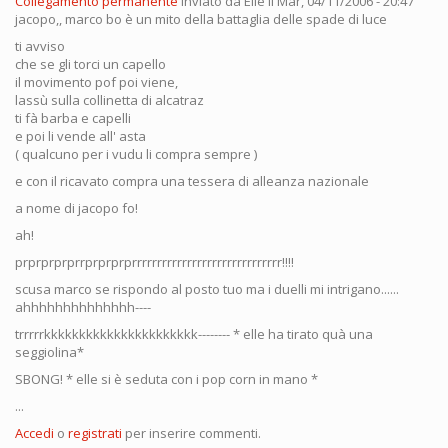
Collegamento permanente
Inviato da
Elle
il Mar, 04/11/2006 - 20:47
jacopo,, marco bo è un mito della battaglia delle spade di luce
ti avviso
che se gli torci un capello
il movimento pof poi viene,
lassù sulla collinetta di alcatraz
ti fà barba e capelli
e poi li vende all' asta
( qualcuno per i vudu li compra sempre )
e con il ricavato compra una tessera di alleanza nazionale
a nome di jacopo fo!
ah!
prprprprprrprprprprrrrrrrrrrrrrrrrrrrrrrrrrrrrrr!!!!
scusa marco se rispondo al posto tuo ma i duelli mi intrigano......
ahhhhhhhhhhhhhh----
trrrrrkkkkkkkkkkkkkkkkkkkkkk-------- * elle ha tirato quà una
seggiolina*
SBONG! * elle si è seduta con i pop corn in mano *
...
Accedi
o
registrati
per inserire commenti.