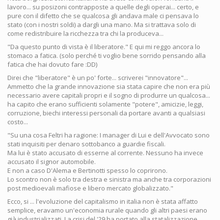
lavoro... su posizoni contrapposte a quelle degli operai... certo, e
pure con il difetto che se qualcosa gli andava male ci pensava lo
stato (con i nostri soldi) a dargli una mano. Ma si trattava solo di
come redistribuire la ricchezza tra chi la produceva...
"Da questo punto di vista è il liberatore." E qui mi reggo ancora lo
stomaco a fatica. (solo perché ti voglio bene sorrido pensando alla
fatica che hai dovuto fare :DD)
Direi che "liberatore" è un po' forte... scriverei "innovatore"...
Ammetto che la grande innovazione sia stata capire che non era più
necessario avere capitali propri e il sogno di produrre un qualcosa...
ha capito che erano sufficienti solamente "potere", amicizie, leggi,
corruzione, biechi interessi personali da portare avanti a qualsiasi
costo...
"Su una cosa Feltri ha ragione: I manager di Lui e dell'Avvocato sono
stati inquisiti per denaro sottobanco a guardie fiscali.
Ma lui è stato accusato di esserne al corrente. Nessuno ha invece
accusato il signor automobile.
E non a caso D'Alema e Bertinotti spesso lo coprirono.
Lo scontro non è solo tra destra e sinistra ma anche tra corporazioni
post medioevali mafiose e libero mercato globalizzato."
Ecco, si ... l'evoluzione del capitalismo in italia non è stata affatto
semplice, eravamo un'economia rurale quando gli altri paesi erano
già industrializzati. La crisi del '29 ha portato alla statalizzazione