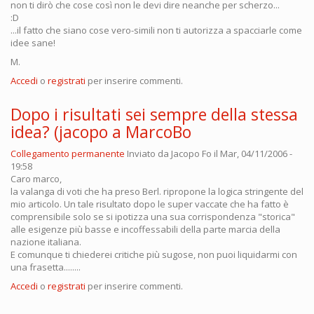
non ti dirò che cose così non le devi dire neanche per scherzo...
:D
...il fatto che siano cose vero-simili non ti autorizza a spacciarle come
idee sane!
M.
Accedi
o
registrati
per inserire commenti.
Dopo i risultati sei sempre della stessa
idea? (jacopo a MarcoBo
Collegamento permanente
Inviato da
Jacopo Fo
il Mar, 04/11/2006 -
19:58
Caro marco,
la valanga di voti che ha preso Berl. ripropone la logica stringente del
mio articolo. Un tale risultato dopo le super vaccate che ha fatto è
comprensibile solo se si ipotizza una sua corrispondenza "storica"
alle esigenze più basse e incoffessabili della parte marcia della
nazione italiana.
E comunque ti chiederei critiche più sugose, non puoi liquidarmi con
una frasetta........
Accedi
o
registrati
per inserire commenti.