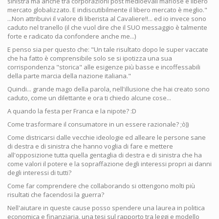
sinistra ma anche tra corporazioni post medioevali mafiose e libero
mercato globalizzato. E indiscutibilmente il libero mercato è meglio."
...Non attribuivi il valore di liberista al Cavaliere!!... ed io invece sono
caduto nel tranello (il che vuol dire che il SUO messaggio è talmente
forte e radicato da confondere anche me...)
E penso sia per questo che: "Un tale risultato dopo le super vaccate
che ha fatto è comprensibile solo se si ipotizza una sua
corrispondenza "storica" alle esigenze più basse e incoffessabili
della parte marcia della nazione italiana."
Quindi... grande mago della parola, nell'illusione che hai creato sono
caduto, come un dilettante e ora ti chiedo alcune cose...
A quando la festa per Franca e la nipote? :D
Come trasformare il consumatore in un essere razionale? ;ò))
Come districarsi dalle vecchie ideologie ed alleare le persone sane
di destra e di sinistra che hanno voglia di fare e mettere
all'opposizione tutta quella gentaglia di destra e di sinistra che ha
come valori il potere e la sopraffazione degli interessi propri ai danni
degli interessi di tutti?
Come far comprendere che collaborando si ottengono molti più
risultati che facendosi la guerra?
Nell'aiutare in queste cause posso spendere una laurea in politica
economica e finanziaria, una tesi sul rapporto tra leggi e modello