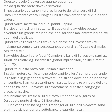
Questo articolo è doveroso quanto superfluo.
Ma da qualche parte dovevo scriverlo.
E' necessario qualcuno interpreti la parte del difensore di Egli.
Dato il momento critico. Bisogna unirsi all'avversario se si vuole farlo
cadere.
Quindi vorrei mettermi dei suoi panni. Capirlo.
Era giovane negli anni settanta. E sapeva che avrebbe potuto
diventare un grande ma vide che non sarebbe mai entrato nei salotti
buoni della politica.
Quindi trovò i soldi dove li trovò. Ma anche se li avesse trovati
malamente come alcuni sospettano, poteva dirsi: "Cosa c'è di male,
così fan tutti."
E avrebbe detto il vero. Vedi "Campioni d'Italia di Barbacetto sugli atti
giudiziari relativi agli incontri tra grandi imprenditori, politici e mafia
(anni 70).
Quindi fa questo patto con l'Animale Immondo.
E scala il potere con le tv (che colpo capirlo allora) sempre aggirando
le regole e ingegnandosi a trovare una strada dove non c'è neanche
un sentiero. E arriva a scardinare il salotto buono (e blindato del'alta
finanza italiana. E devaste gli arroccamenti di caste e congreghe
protezionistiche.
Indubbiamente grazie a Lui si è rotto il monopolio oligarchico.
Da questo punto di vista è il liberatore.
Su una cosa Feltri ha ragione: I manager di Lui e dell'Avvocato sono
stati inquisiti per denaro sottobanco a guardie fiscali.