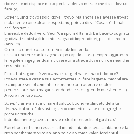
ribrezzo e mi dispiace molto per la violenza morale che ti sei dovuto
fare. ;ò)
Scrivi "Quindi trovò i soldi dove li trovò. Ma anche se li avesse trovati
malamente come alcuni sospettano, poteva dirsi: "Cosa c'è di male,
così fan tutti."
E avrebbe detto il vero. Vedi "Campioni d'Italia di Barbacetto sugli atti
giudiziari relativi agli incontri tra grandi imprenditori, politici e mafia
(anni 70).
Quindi fa questo patto con l'Animale Immondo.
E scala il potere con le tv (che colpo capirlo allora) sempre aggirando
le regole e ingegnandosi a trovare una strada dove non c'è neanche
un sentiero."
Ecco... hai ragione, è vero... ma mica gliel'ha ordinato il dottore?
Poteva stare a casina sua accontentarsi di fare l'agente immobiliare
e campare semplicemente respirando aria buona e qualche
pietanza prelibata magari sorridendo e raccogliendo margherite... :)
Ancora non capisco...
Scrivi: "E arriva a scardinare il salotto buono (e blindato del'alta
finanza italiana. E devaste gli arroccamenti di caste e congreghe
protezionistiche.
Indubbiamente grazie a Lui si è rotto il monopolio oligarchico."
Potrebbe anche non essere... il mondo intanto stava cambiando e la
ricca borghesia storica italiana ha avuto come valori fondanti il