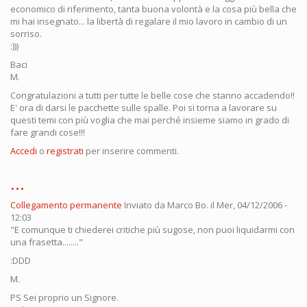
economico di riferimento, tanta buona volontà e la cosa più bella che
mi hai insegnato... la libertà di regalare il mio lavoro in cambio di un
sorriso.
:)))
Baci
M.
Congratulazioni a tutti per tutte le belle cose che stanno accadendo!!
E' ora di darsi le pacchette sulle spalle. Poi si torna a lavorare su
questi temi con più voglia che mai perché insieme siamo in grado di
fare grandi cose!!!
Accedi
o
registrati
per inserire commenti.
...
Collegamento permanente
Inviato da
Marco Bo.
il Mer, 04/12/2006 -
12:03
"E comunque ti chiederei critiche più sugose, non puoi liquidarmi con
una frasetta........"
:DDD
M.
PS Sei proprio un Signore.