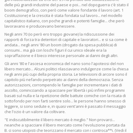
delle più grandi industrie del paese e poi... nel dopoguerra c'è stato il
boom demografico, con però come valore fondante il lavoro (art. 1
Costituzione) e la crescita è stata fondata sul lavoro... nel modello
capitalistico italiano, con poche grandi e potenti famiglie... che però
lavoravano e producevano benessere.
Negli anni 70 (io però ero troppo giovane) la ridiscussione dei
rapporti di forza tra detentori di capitale e lavoratori... e si sa come è
andata... negli anni '80 un boom (drogato da spesa pubblica) di
consumi... ma già con loschi figuri il cui unico ideale era la
sopraffazione e il bieco interesse personale ai danni degli altri.
Gli anni '80 e l'ascesa economica del nano sono l'apoteosi del non
libero mercato... Alcuni politici rilasciavano indulgenze come la chiesa
negli anni più cupi della propria storia. Le televisioni di arcore sono il
capitolo più nefando perpetrato ai danni della democrazia. Senza
autorizzazioni, corrompendo le famiglie per incrementare i dati di
ascolto, comincciando a spacciare per libertà i più infimi programmi
basati sul nulla e la ripetizione delle battute comiche con la risata di
sottofondo per non farti sentire solo... le persone hanno smesso di
leggere, si sono sedute e, in quasi vent'anni è passato il messaggio
che l'ozio è un valore da coltivare.
"E indiscutibilmente il libero mercato è meglio." Non provarci...
neanche a spacciare il libero mercato come l'evoluzione portata da
B. ci sono utopisti che teorizzano il mercato con i controca**i. (Vedi il