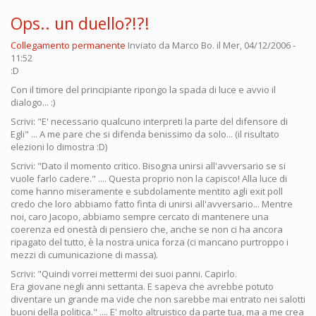
Ops.. un duello?!?!
Collegamento permanente
Inviato da
Marco Bo.
il Mer, 04/12/2006 -
11:52
:D
Con il timore del principiante ripongo la spada di luce e avvio il
dialogo... :)
Scrivi: "E' necessario qualcuno interpreti la parte del difensore di
Egli" ... A me pare che si difenda benissimo da solo... (il risultato
elezioni lo dimostra :D)
Scrivi: "Dato il momento critico. Bisogna unirsi all'avversario se si
vuole farlo cadere." .... Questa proprio non la capisco! Alla luce di
come hanno miseramente e subdolamente mentito agli exit poll
credo che loro abbiamo fatto finta di unirsi all'avversario... Mentre
noi, caro Jacopo, abbiamo sempre cercato di mantenere una
coerenza ed onestà di pensiero che, anche se non ci ha ancora
ripagato del tutto, è la nostra unica forza (ci mancano purtroppo i
mezzi di cumunicazione di massa).
Scrivi: "Quindi vorrei mettermi dei suoi panni. Capirlo.
Era giovane negli anni settanta. E sapeva che avrebbe potuto
diventare un grande ma vide che non sarebbe mai entrato nei salotti
buoni della politica." .... E' molto altruistico da parte tua, ma a me crea