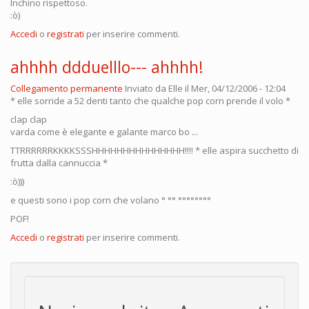
Inchino rispettoso.
:ò)
Accedi
o
registrati
per inserire commenti.
ahhhh ddduelllo--- ahhhh!
Collegamento permanente
Inviato da
Elle
il Mer, 04/12/2006 - 12:04
* elle sorride a 52 denti tanto che qualche pop corn prende il volo *
clap clap
varda come è elegante e galante marco bo ...
TTRRRRRRKKKKSSSHHHHHHHHHHHHHHH!!!! * elle aspira succhetto di
frutta dalla cannuccia *
:ò)))
e questi sono i pop corn che volano ° °° °°°°°°°°
POF!
Accedi
o
registrati
per inserire commenti.