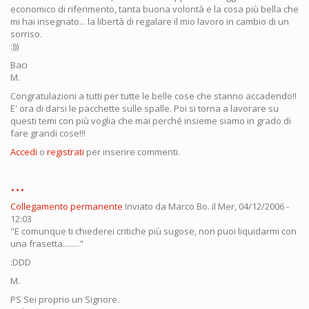
economico di riferimento, tanta buona volontà e la cosa più bella che
mi hai insegnato... la libertà di regalare il mio lavoro in cambio di un
sorriso.
:)))
Baci
M.
Congratulazioni a tutti per tutte le belle cose che stanno accadendo!!
E' ora di darsi le pacchette sulle spalle. Poi si torna a lavorare su
questi temi con più voglia che mai perché insieme siamo in grado di
fare grandi cose!!!
Accedi
o
registrati
per inserire commenti.
...
Collegamento permanente
Inviato da
Marco Bo.
il Mer, 04/12/2006 -
12:03
"E comunque ti chiederei critiche più sugose, non puoi liquidarmi con
una frasetta........"
:DDD
M.
PS Sei proprio un Signore.