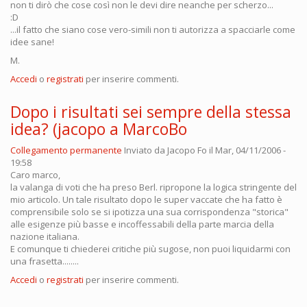
non ti dirò che cose così non le devi dire neanche per scherzo...
:D
...il fatto che siano cose vero-simili non ti autorizza a spacciarle come
idee sane!
M.
Accedi
o
registrati
per inserire commenti.
Dopo i risultati sei sempre della stessa
idea? (jacopo a MarcoBo
Collegamento permanente
Inviato da
Jacopo Fo
il Mar, 04/11/2006 -
19:58
Caro marco,
la valanga di voti che ha preso Berl. ripropone la logica stringente del
mio articolo. Un tale risultato dopo le super vaccate che ha fatto è
comprensibile solo se si ipotizza una sua corrispondenza "storica"
alle esigenze più basse e incoffessabili della parte marcia della
nazione italiana.
E comunque ti chiederei critiche più sugose, non puoi liquidarmi con
una frasetta........
Accedi
o
registrati
per inserire commenti.