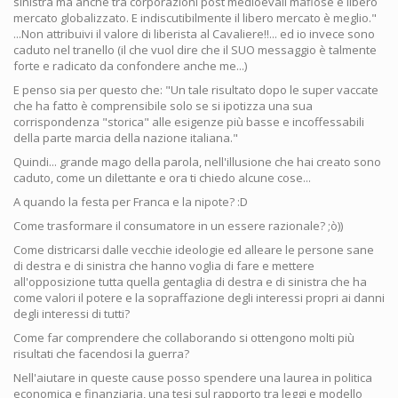
sinistra ma anche tra corporazioni post medioevali mafiose e libero
mercato globalizzato. E indiscutibilmente il libero mercato è meglio."
...Non attribuivi il valore di liberista al Cavaliere!!... ed io invece sono
caduto nel tranello (il che vuol dire che il SUO messaggio è talmente
forte e radicato da confondere anche me...)
E penso sia per questo che: "Un tale risultato dopo le super vaccate
che ha fatto è comprensibile solo se si ipotizza una sua
corrispondenza "storica" alle esigenze più basse e incoffessabili
della parte marcia della nazione italiana."
Quindi... grande mago della parola, nell'illusione che hai creato sono
caduto, come un dilettante e ora ti chiedo alcune cose...
A quando la festa per Franca e la nipote? :D
Come trasformare il consumatore in un essere razionale? ;ò))
Come districarsi dalle vecchie ideologie ed alleare le persone sane
di destra e di sinistra che hanno voglia di fare e mettere
all'opposizione tutta quella gentaglia di destra e di sinistra che ha
come valori il potere e la sopraffazione degli interessi propri ai danni
degli interessi di tutti?
Come far comprendere che collaborando si ottengono molti più
risultati che facendosi la guerra?
Nell'aiutare in queste cause posso spendere una laurea in politica
economica e finanziaria, una tesi sul rapporto tra leggi e modello