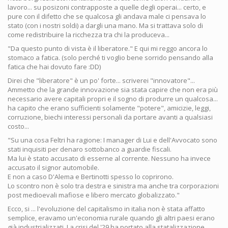
lavoro... su posizoni contrapposte a quelle degli operai... certo, e
pure con il difetto che se qualcosa gli andava male ci pensava lo
stato (con i nostri soldi) a dargli una mano. Ma si trattava solo di
come redistribuire la ricchezza tra chi la produceva...
"Da questo punto di vista è il liberatore." E qui mi reggo ancora lo
stomaco a fatica. (solo perché ti voglio bene sorrido pensando alla
fatica che hai dovuto fare :DD)
Direi che "liberatore" è un po' forte... scriverei "innovatore"...
Ammetto che la grande innovazione sia stata capire che non era più
necessario avere capitali propri e il sogno di produrre un qualcosa...
ha capito che erano sufficienti solamente "potere", amicizie, leggi,
corruzione, biechi interessi personali da portare avanti a qualsiasi
costo...
"Su una cosa Feltri ha ragione: I manager di Lui e dell'Avvocato sono
stati inquisiti per denaro sottobanco a guardie fiscali.
Ma lui è stato accusato di esserne al corrente. Nessuno ha invece
accusato il signor automobile.
E non a caso D'Alema e Bertinotti spesso lo coprirono.
Lo scontro non è solo tra destra e sinistra ma anche tra corporazioni
post medioevali mafiose e libero mercato globalizzato."
Ecco, si ... l'evoluzione del capitalismo in italia non è stata affatto
semplice, eravamo un'economia rurale quando gli altri paesi erano
già industrializzati. La crisi del '29 ha portato alla statalizzazione