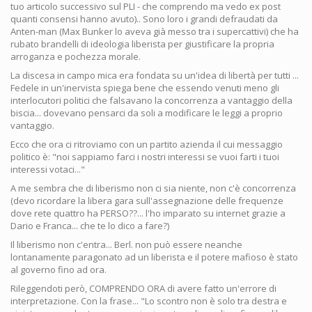
tuo articolo successivo sul PLI - che comprendo ma vedo ex post
quanti consensi hanno avuto).. Sono loro i grandi defraudati da
Anten-man (Max Bunker lo aveva già messo tra i supercattivi) che ha
rubato brandelli di ideologia liberista per giustificare la propria
arroganza e pochezza morale.
La discesa in campo mica era fondata su un'idea di libertà per tutti ...
Fedele in un'inervista spiega bene che essendo venuti meno gli
interlocutori politici che falsavano la concorrenza a vantaggio della
biscia... dovevano pensarci da soli a modificare le leggi a proprio
vantaggio.
Ecco che ora ci ritroviamo con un partito azienda il cui messaggio
politico è: "noi sappiamo farci i nostri interessi se vuoi farti i tuoi
interessi votaci..."
A me sembra che di liberismo non ci sia niente, non c'è concorrenza
(devo ricordare la libera gara sull'assegnazione delle frequenze
dove rete quattro ha PERSO??... l'ho imparato su internet grazie a
Dario e Franca... che te lo dico a fare?)
Il liberismo non c'entra... Berl. non può essere neanche
lontanamente paragonato ad un liberista e il potere mafioso è stato
al governo fino ad ora.
Rileggendoti però, COMPRENDO ORA di avere fatto un'errore di
interpretazione. Con la frase... "Lo scontro non è solo tra destra e