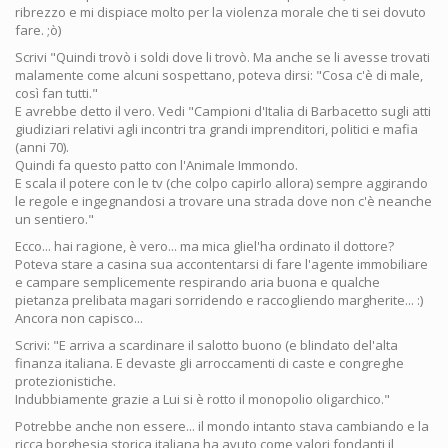
ribrezzo e mi dispiace molto per la violenza morale che ti sei dovuto
fare. ;ò)
Scrivi "Quindi trovò i soldi dove li trovò. Ma anche se li avesse trovati
malamente come alcuni sospettano, poteva dirsi: "Cosa c'è di male,
così fan tutti."
E avrebbe detto il vero. Vedi "Campioni d'Italia di Barbacetto sugli atti
giudiziari relativi agli incontri tra grandi imprenditori, politici e mafia
(anni 70).
Quindi fa questo patto con l'Animale Immondo.
E scala il potere con le tv (che colpo capirlo allora) sempre aggirando
le regole e ingegnandosi a trovare una strada dove non c'è neanche
un sentiero."
Ecco... hai ragione, è vero... ma mica gliel'ha ordinato il dottore?
Poteva stare a casina sua accontentarsi di fare l'agente immobiliare
e campare semplicemente respirando aria buona e qualche
pietanza prelibata magari sorridendo e raccogliendo margherite... :)
Ancora non capisco...
Scrivi: "E arriva a scardinare il salotto buono (e blindato del'alta
finanza italiana. E devaste gli arroccamenti di caste e congreghe
protezionistiche.
Indubbiamente grazie a Lui si è rotto il monopolio oligarchico."
Potrebbe anche non essere... il mondo intanto stava cambiando e la
ricca borghesia storica italiana ha avuto come valori fondanti il