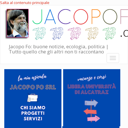
Salta al contenuto principale
Jacopo Fo: buone notizie, ecologia, politica |
Tutto quello che gli altri non ti raccontano
Toggle
navigati