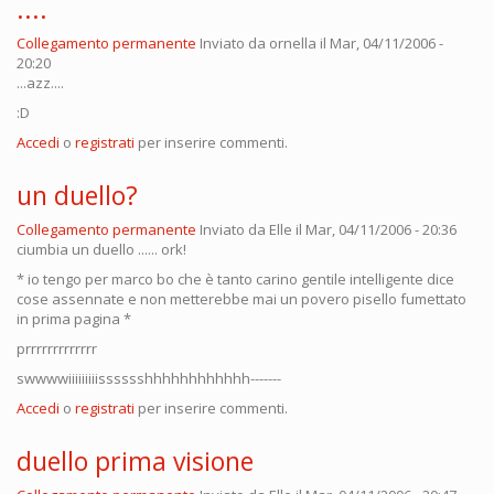
....
Collegamento permanente
Inviato da
ornella
il Mar, 04/11/2006 -
20:20
...azz....
:D
Accedi
o
registrati
per inserire commenti.
un duello?
Collegamento permanente
Inviato da
Elle
il Mar, 04/11/2006 - 20:36
ciumbia un duello ...... ork!
* io tengo per marco bo che è tanto carino gentile intelligente dice
cose assennate e non metterebbe mai un povero pisello fumettato
in prima pagina *
prrrrrrrrrrrrr
swwwwiiiiiiiiisssssshhhhhhhhhhhh-------
Accedi
o
registrati
per inserire commenti.
duello prima visione