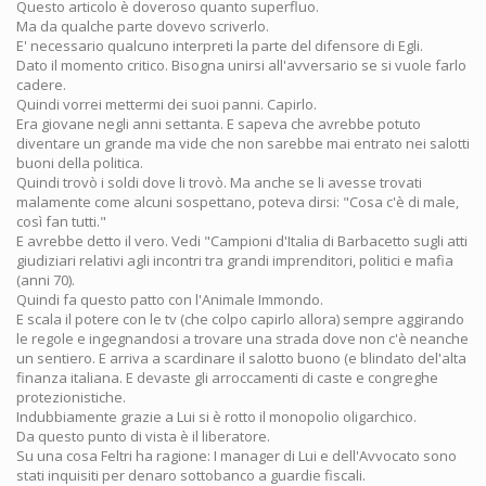
Questo articolo è doveroso quanto superfluo.
Ma da qualche parte dovevo scriverlo.
E' necessario qualcuno interpreti la parte del difensore di Egli.
Dato il momento critico. Bisogna unirsi all'avversario se si vuole farlo
cadere.
Quindi vorrei mettermi dei suoi panni. Capirlo.
Era giovane negli anni settanta. E sapeva che avrebbe potuto
diventare un grande ma vide che non sarebbe mai entrato nei salotti
buoni della politica.
Quindi trovò i soldi dove li trovò. Ma anche se li avesse trovati
malamente come alcuni sospettano, poteva dirsi: "Cosa c'è di male,
così fan tutti."
E avrebbe detto il vero. Vedi "Campioni d'Italia di Barbacetto sugli atti
giudiziari relativi agli incontri tra grandi imprenditori, politici e mafia
(anni 70).
Quindi fa questo patto con l'Animale Immondo.
E scala il potere con le tv (che colpo capirlo allora) sempre aggirando
le regole e ingegnandosi a trovare una strada dove non c'è neanche
un sentiero. E arriva a scardinare il salotto buono (e blindato del'alta
finanza italiana. E devaste gli arroccamenti di caste e congreghe
protezionistiche.
Indubbiamente grazie a Lui si è rotto il monopolio oligarchico.
Da questo punto di vista è il liberatore.
Su una cosa Feltri ha ragione: I manager di Lui e dell'Avvocato sono
stati inquisiti per denaro sottobanco a guardie fiscali.