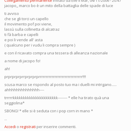
Collegamento permanente
Inviato da
Elle
il Mar, 04/11/2006 - 20:47
jacopo,, marco bo è un mito della battaglia delle spade di luce
ti avviso
che se gli torci un capello
il movimento pof poi viene,
lassù sulla collinetta di alcatraz
ti fà barba e capelli
e poi li vende all' asta
( qualcuno per i vudu li compra sempre )
e con il ricavato compra una tessera di alleanza nazionale
a nome di jacopo fo!
ah!
prprprprprrprprprprrrrrrrrrrrrrrrrrrrrrrrrrrrrrr!!!!
scusa marco se rispondo al posto tuo ma i duelli mi intrigano......
ahhhhhhhhhhhhhh----
trrrrrkkkkkkkkkkkkkkkkkkkkkk-------- * elle ha tirato quà una
seggiolina*
SBONG! * elle si è seduta con i pop corn in mano *
...
Accedi
o
registrati
per inserire commenti.