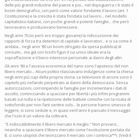
delle più grandi industrie del paese e poi... nel dopoguerra c'è stato il
boom demografico, con però come valore fondante il lavoro (art. 1
Costituzione) e la crescita è stata fondata sul lavoro... nel modello
capitalistico italiano, con poche grandi e potenti famiglie... che però
lavoravano e producevano benessere.
Negli anni 70 (io però ero troppo giovane) la ridiscussione dei
rapporti di forza tra detentori di capitale e lavoratori... e si sa come è
andata... negli anni '80 un boom (drogato da spesa pubblica) di
consumi... ma già con loschi figuri il cui unico ideale era la
sopraffazione e il bieco interesse personale ai danni degli altri.
Gli anni '80 e l'ascesa economica del nano sono l'apoteosi del non
libero mercato... Alcuni politici rilasciavano indulgenze come la chiesa
negli anni più cupi della propria storia. Le televisioni di arcore sono il
capitolo più nefando perpetrato ai danni della democrazia. Senza
autorizzazioni, corrompendo le famiglie per incrementare i dati di
ascolto, comincciando a spacciare per libertà i più infimi programmi
basati sul nulla e la ripetizione delle battute comiche con la risata di
sottofondo per non farti sentire solo... le persone hanno smesso di
leggere, si sono sedute e, in quasi vent'anni è passato il messaggio
che l'ozio è un valore da coltivare.
"E indiscutibilmente il libero mercato è meglio." Non provarci...
neanche a spacciare il libero mercato come l'evoluzione portata da
B. ci sono utopisti che teorizzano il mercato con i controca**i. (Vedi il