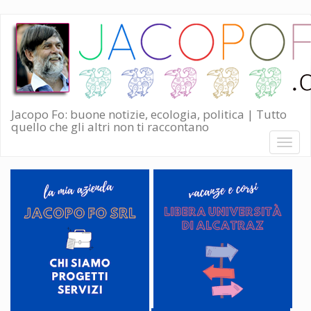
Salta
al
contenuto
principale
Jacopo Fo: buone notizie, ecologia, politica | Tutto
quello che gli altri non ti raccontano
Toggl
naviga