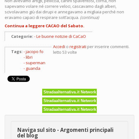
Non avevamo artigli, pelliccia, canini spaventosi, corna, non
sapevamo volare né correre veloci, cascavamo dagli alberi,
scivolavamo giù dai dirupi e annegavamo a migliaia perché non
eravamo capaci di respirare sott’acqua.
(continua)
Continua a leggere CACAO del Sabato.
Categorie:
Le buone notizie di CaCaO
Accedi
o
registrati
per inserire commenti.
Tags:
jacopo fo
letto 53 volte
libri
superman
guanda
Stradaalternativa.it Network
Stradaalternativa.it Network
Stradaalternativa.it Network
Naviga sul sito - Argomenti principali
del blog