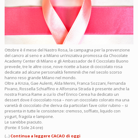
Ottobre è il mese del Nastro Rosa, la campagna per la prevenzione
del cancro al seno e a Milano un’iniziativa promossa da Chocolate
Academy Center di Milano e gli Ambassador de Il Cioccolato Buono
prevede, tre le altre cose, nove ricette a base di cioccolato rosa
dedicate ad alcune personalità femminili che nel secolo scorso
hanno reso grande Milano nel mondo.
Oltre a Krizia, Gae Aulenti, Alda Merini, Franca Sozzani, Fernanda
Pivano, Rossella Schiaffino e Alfonsina Strada è presente anche la
nostra Franca Rame a cui lo chef Enrico Cerea ha dedicato un
dessert dove il cioccolato rosa – non un cioccolato colorato ma una
varietà di cioccolato che deriva da particolari fave color rubino – si
presenta in tutte le consistenze: cremoso, soffiato, liquido con
yogurt, fragola e lampone.
Le sarebbe piaciuto.
(Fonte: Il Sole 24 ore)
(...)
Continua a leggere CACAO di oggi