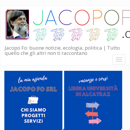
Salta
al
contenuto
principale
Jacopo Fo: buone notizie, ecologia, politica | Tutto
quello che gli altri non ti raccontano
Toggl
naviga