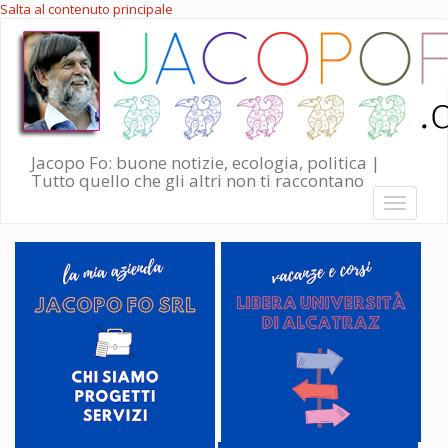
Salta al contenuto principale
Jacopo Fo: buone notizie, ecologia, politica |
Tutto quello che gli altri non ti raccontano
Toggle
navigati