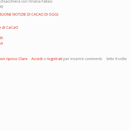
chiacchiera con Oriana Fallaci.
t)
 BUONE NOTIZIE DI CACAO DI OGGI
e di CaCaO
th
na
on riposo Clare
Accedi
o
registrati
per inserire commenti.
letto 9 volte