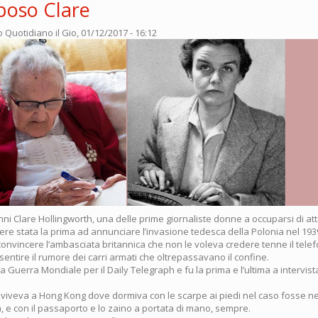
poso Clare
o Quotidiano
il Gio, 01/12/2017 - 16:12
nni Clare Hollingworth, una delle prime giornaliste donne a occuparsi di at
re stata la prima ad annunciare l’invasione tedesca della Polonia nel 1939
 convincere l’ambasciata britannica che non le voleva credere tenne il telef
 sentire il rumore dei carri armati che oltrepassavano il confine.
 Guerra Mondiale per il Daily Telegraph e fu la prima e l’ultima a intervist
ni viveva a Hong Kong dove dormiva con le scarpe ai piedi nel caso fosse n
, e con il passaporto e lo zaino a portata di mano, sempre.