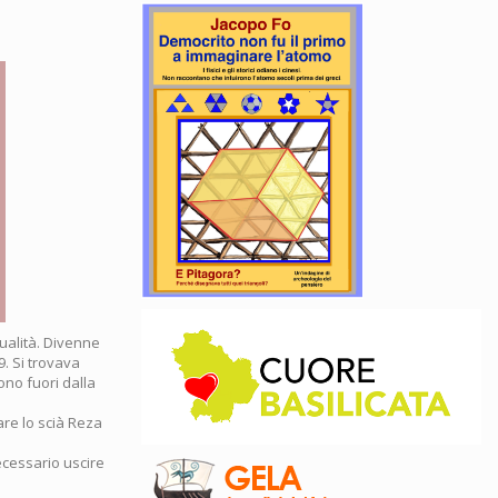
tualità. Divenne
. Si trovava
ono fuori dalla
are lo scià Reza
ecessario uscire