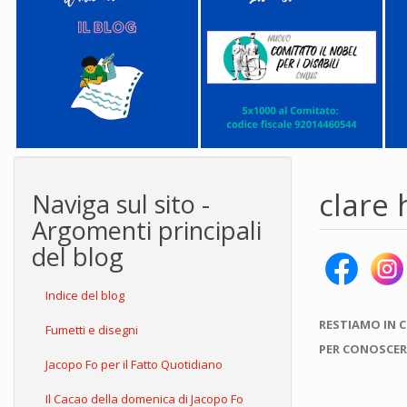
clare 
Naviga sul sito -
Argomenti principali
del blog
Indice del blog
RESTIAMO IN 
Fumetti e disegni
PER CONOSCER
Jacopo Fo per il Fatto Quotidiano
Il Cacao della domenica di Jacopo Fo