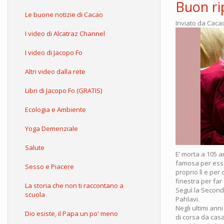
Buon ri
Le buone notizie di Cacao
Inviato da
Caca
I video di Alcatraz Channel
I video di Jacopo Fo
Altri video dalla rete
Libri di Jacopo Fo (GRATIS)
Ecologia e Ambiente
Yoga Demenziale
Salute
E’ morta a 105 a
famosa per esse
Sesso e Piacere
proprio lì e per
finestra per far
La storia che non ti raccontano a
Seguì la Seconda
scuola
Pahlavi.
Negli ultimi an
Dio esiste, il Papa un po' meno
di corsa da casa