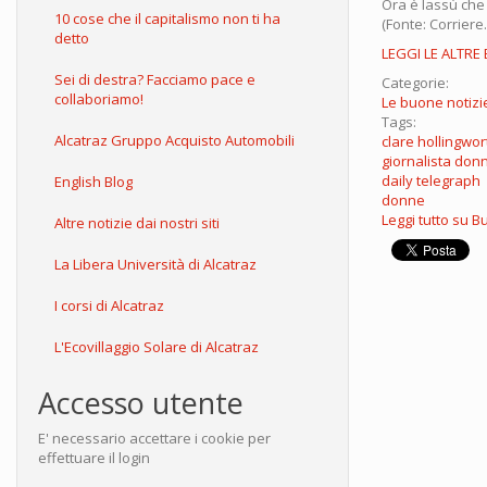
Ora è lassù che 
10 cose che il capitalismo non ti ha
(Fonte: Corriere.i
detto
LEGGI LE ALTRE
Sei di destra? Facciamo pace e
Categorie:
collaboriamo!
Le buone notizi
Tags:
Alcatraz Gruppo Acquisto Automobili
clare hollingwor
giornalista don
daily telegraph
English Blog
donne
Leggi tutto
su Bu
Altre notizie dai nostri siti
La Libera Università di Alcatraz
I corsi di Alcatraz
L'Ecovillaggio Solare di Alcatraz
Accesso utente
E' necessario accettare i cookie per
effettuare il login