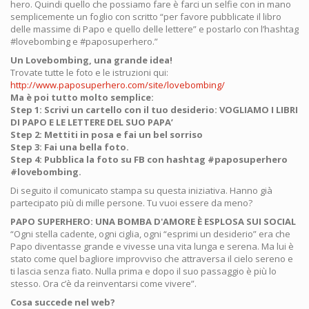
hero. Quindi quello che possiamo fare è farci un selfie con in mano
semplicemente un foglio con scritto “per favore pubblicate il libro
delle massime di Papo e quello delle lettere” e postarlo con l’hashtag
#lovebombing e #paposuperhero.”
Un Lovebombing, una grande idea!
Trovate tutte le foto e le istruzioni qui:
http://www.paposuperhero.com/site/lovebombing/
Ma è poi tutto molto semplice:
Step 1: Scrivi un cartello con il tuo desiderio: VOGLIAMO I LIBRI
DI PAPO E LE LETTERE DEL SUO PAPA’
Step 2: Mettiti in posa e fai un bel sorriso
Step 3: Fai una bella foto.
Step 4: Pubblica la foto su FB con hashtag #paposuperhero
#lovebombing.
Di seguito il comunicato stampa su questa iniziativa. Hanno già
partecipato più di mille persone. Tu vuoi essere da meno?
PAPO SUPERHERO: UNA BOMBA D'AMORE È ESPLOSA SUI SOCIAL
“Ogni stella cadente, ogni ciglia, ogni “esprimi un desiderio” era che
Papo diventasse grande e vivesse una vita lunga e serena. Ma lui è
stato come quel bagliore improvviso che attraversa il cielo sereno e
ti lascia senza fiato. Nulla prima e dopo il suo passaggio è più lo
stesso. Ora c’è da reinventarsi come vivere”.
Cosa succede nel web?