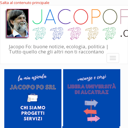
Salta al contenuto principale
Jacopo Fo: buone notizie, ecologia, politica |
Tutto quello che gli altri non ti raccontano
Toggle
navigati