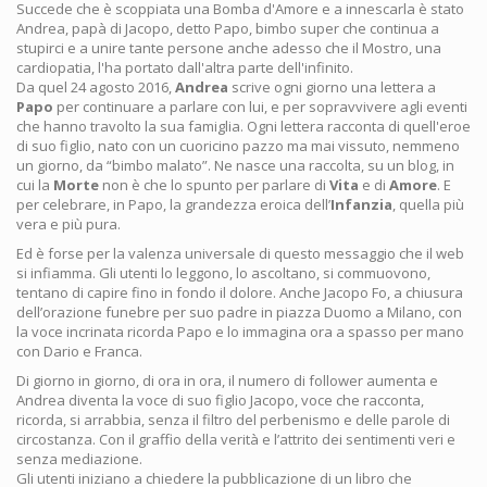
Succede che è scoppiata una Bomba d'Amore e a innescarla è stato
Andrea, papà di Jacopo, detto Papo, bimbo super che continua a
stupirci e a unire tante persone anche adesso che il Mostro, una
cardiopatia, l'ha portato dall'altra parte dell'infinito.
Da quel 24 agosto 2016,
Andrea
scrive ogni giorno una lettera a
Papo
per continuare a parlare con lui, e per sopravvivere agli eventi
che hanno travolto la sua famiglia. Ogni lettera racconta di quell'eroe
di suo figlio, nato con un cuoricino pazzo ma mai vissuto, nemmeno
un giorno, da “bimbo malato”. Ne nasce una raccolta, su un blog, in
cui la
Morte
non è che lo spunto per parlare di
Vita
e di
Amore
. E
per celebrare, in Papo, la grandezza eroica dell’
Infanzia
, quella più
vera e più pura.
Ed è forse per la valenza universale di questo messaggio che il web
si infiamma. Gli utenti lo leggono, lo ascoltano, si commuovono,
tentano di capire fino in fondo il dolore. Anche Jacopo Fo, a chiusura
dell’orazione funebre per suo padre in piazza Duomo a Milano, con
la voce incrinata ricorda Papo e lo immagina ora a spasso per mano
con Dario e Franca.
Di giorno in giorno, di ora in ora, il numero di follower aumenta e
Andrea diventa la voce di suo figlio Jacopo, voce che racconta,
ricorda, si arrabbia, senza il filtro del perbenismo e delle parole di
circostanza. Con il graffio della verità e l’attrito dei sentimenti veri e
senza mediazione.
Gli utenti iniziano a chiedere la pubblicazione di un libro che