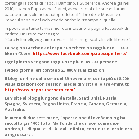
contenga la storia di Papo, Il Bambino, Il Supereroe. Andrea già nel
2010, quando Papo aveva 3 anni, aveva raccolto le sue esilaranti
battute in un volumetto autoprodotto, il “Libro delle Massime di
Papo”. Il popolo del web chiede anche la ristampa di quello.
In poche ore tante tantissime foto intasano la pagina Facebook di
Andrea, un unico messaggio:
“Cara Feltrinelli, vogliamo trovare il libro negli scaffali delle librerie!”.
La pagina Facebook di Papo Superhero ha raggiunto i 1.000
like in 48 ore:
https://www.facebook.com/paposuperhero/
Ogni giorno vengono raggiunte più di 65.000 persone
I video giornalieri contano 23.000 visualizzazioni
Il blog, on-line dalla sera del 29 novembre, conta più di 8.000
visualizzazioni con sessioni medie di visita di oltre 4 minuti:
http://www.paposuperhero.com/
Le visite al blog giungono da Italia, Stati Uniti, Russia,
Spagna, Svizzera, Regno Unito, Francia, Canada, Germania,
Australia.
In meno di due settimane, l'operazione #LoveBombing ha
raccolto già 1000 foto. Ma l’onda che unisce, come dice
Andrea, il “di qua” e “di là” dall’Infinito, continua di ora in ora
a ingrossarsi.