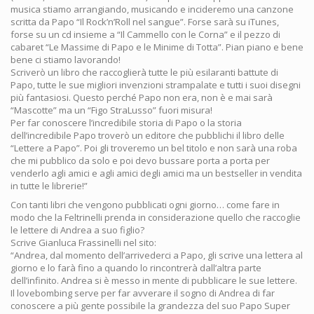
musica stiamo arrangiando, musicando e incideremo una canzone
scritta da Papo “Il Rock’n’Roll nel sangue”. Forse sarà su iTunes,
forse su un cd insieme a “Il Cammello con le Corna” e il pezzo di
cabaret “Le Massime di Papo e le Minime di Totta”. Pian piano e bene
bene ci stiamo lavorando!
Scriverò un libro che raccoglierà tutte le più esilaranti battute di
Papo, tutte le sue migliori invenzioni strampalate e tutti i suoi disegni
più fantasiosi. Questo perché Papo non era, non è e mai sarà
“Mascotte” ma un “Figo StraLusso” fuori misura!
Per far conoscere l’incredibile storia di Papo o la storia
dell’incredibile Papo troverò un editore che pubblichi il libro delle
“Lettere a Papo”. Poi gli troveremo un bel titolo e non sarà una roba
che mi pubblico da solo e poi devo bussare porta a porta per
venderlo agli amici e agli amici degli amici ma un bestseller in vendita
in tutte le librerie!”
Con tanti libri che vengono pubblicati ogni giorno… come fare in
modo che la Feltrinelli prenda in considerazione quello che raccoglie
le lettere di Andrea a suo figlio?
Scrive Gianluca Frassinelli nel sito:
“Andrea, dal momento dell’arrivederci a Papo, gli scrive una lettera al
giorno e lo farà fino a quando lo rincontrerà dall’altra parte
dell’infinito. Andrea si è messo in mente di pubblicare le sue lettere.
Il lovebombing serve per far avverare il sogno di Andrea di far
conoscere a più gente possibile la grandezza del suo Papo Super