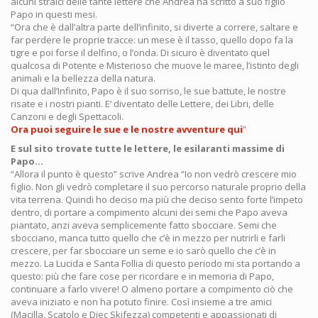
alcuni stralci delle tante lettere che Andrea ha scritto a suo figlio
Papo in questi mesi.
“Ora che è dall’altra parte dell’infinito, si diverte a correre, saltare e
far perdere le proprie tracce: un mese è il tasso, quello dopo fa la
tigre e poi forse il delfino, o l’onda. Di sicuro è diventato quel
qualcosa di Potente e Misterioso che muove le maree, l’istinto degli
animali e la bellezza della natura.
Di qua dall’Infinito, Papo è il suo sorriso, le sue battute, le nostre
risate e i nostri pianti. E’ diventato delle Lettere, dei Libri, delle
Canzoni e degli Spettacoli.
Ora puoi seguire le sue e le nostre avventure qui
”
E sul sito trovate tutte le lettere, le esilaranti massime di
Papo…
“Allora il punto è questo” scrive Andrea “Io non vedrò crescere mio
figlio. Non gli vedrò completare il suo percorso naturale proprio della
vita terrena. Quindi ho deciso ma più che deciso sento forte l’impeto
dentro, di portare a compimento alcuni dei semi che Papo aveva
piantato, anzi aveva semplicemente fatto sbocciare. Semi che
sbocciano, manca tutto quello che c’è in mezzo per nutrirli e farli
crescere, per far sbocciare un seme e io sarò quello che c’è in
mezzo. La Lucida e Santa Follia di questo periodo mi sta portando a
questo: più che fare cose per ricordare e in memoria di Papo,
continuare a farlo vivere! O almeno portare a compimento ciò che
aveva iniziato e non ha potuto finire. Così insieme a tre amici
(Macilla, Scatolo e Diec Skifezza) competenti e appassionati di