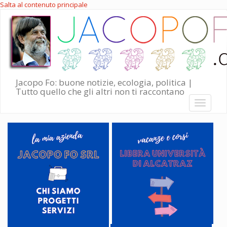
Salta al contenuto principale
Jacopo Fo: buone notizie, ecologia, politica |
Tutto quello che gli altri non ti raccontano
Toggle
navigati