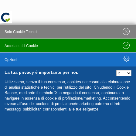
Solo Cookie Tecnici
Accetta tutti i Cookie
Salva
Opzioni
La tua privacy è importante per noi.
Nascondi Opzioni
Utilizziamo, senza il tuo consenso, cookies necessari alla elaborazione
di analisi statistiche e tecnici per l'utilizzo del sito. Chiudendo il Cookie
Banner, mediante il simbolo 'X' o negando il consenso, continuerai a
navigare in assenza di cookie di profilazione/marketing. Acconsentendo
invece all'uso dei cookies di profilazione/marketing potremo offrirti
messaggi pubblicitari corrispondenti alle tue esigenze.