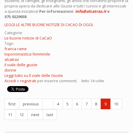
studenti, le famiglie, gli insegnanti, gli artisti che vorranno proporre la
propria opera da dedicare alle Giuste e tutti i curiosi e gli interessati
a questa iniziativa!
Per informazioni:
info@alcatraz.it
e
075.9229938
LEGGI LE ALTRE BUONE NOTIZIE DI CACAO DI OGGI
Categorie:
Le buone notizie di CaCaO
Tags:
franca rame
toponomastica femminile
alcatraz
il viale delle giuste
donne
Leggi tutto
su Il viale delle Giuste
Accedi
o
registrati
per inserire commenti.
letto 14 volte
first
previous
…
4
5
6
7
8
9
10
11
12
next
last