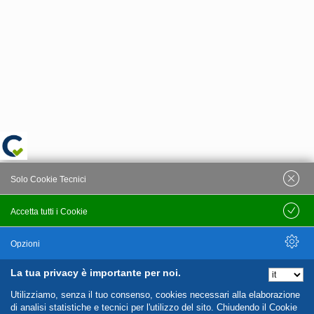
Solo Cookie Tecnici
Accetta tutti i Cookie
Salva
Opzioni
La tua privacy è importante per noi.
Nascondi Opzioni
Utilizziamo, senza il tuo consenso, cookies necessari alla elaborazione
di analisi statistiche e tecnici per l'utilizzo del sito. Chiudendo il Cookie