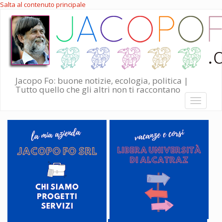
Salta al contenuto principale
Jacopo Fo: buone notizie, ecologia, politica |
Tutto quello che gli altri non ti raccontano
Toggle
navigati