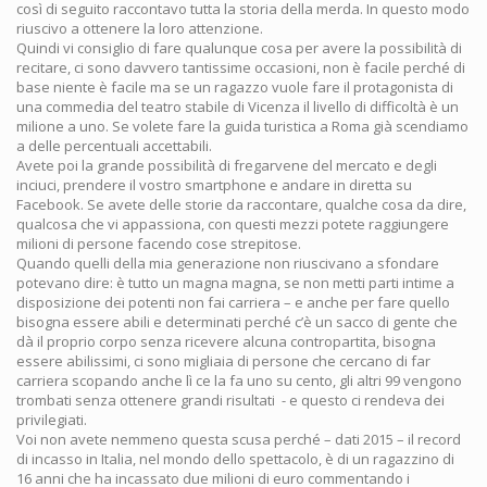
così di seguito raccontavo tutta la storia della merda. In questo modo
riuscivo a ottenere la loro attenzione.
Quindi vi consiglio di fare qualunque cosa per avere la possibilità di
recitare, ci sono davvero tantissime occasioni, non è facile perché di
base niente è facile ma se un ragazzo vuole fare il protagonista di
una commedia del teatro stabile di Vicenza il livello di difficoltà è un
milione a uno. Se volete fare la guida turistica a Roma già scendiamo
a delle percentuali accettabili.
Avete poi la grande possibilità di fregarvene del mercato e degli
inciuci, prendere il vostro smartphone e andare in diretta su
Facebook. Se avete delle storie da raccontare, qualche cosa da dire,
qualcosa che vi appassiona, con questi mezzi potete raggiungere
milioni di persone facendo cose strepitose.
Quando quelli della mia generazione non riuscivano a sfondare
potevano dire: è tutto un magna magna, se non metti parti intime a
disposizione dei potenti non fai carriera – e anche per fare quello
bisogna essere abili e determinati perché c’è un sacco di gente che
dà il proprio corpo senza ricevere alcuna contropartita, bisogna
essere abilissimi, ci sono migliaia di persone che cercano di far
carriera scopando anche lì ce la fa uno su cento, gli altri 99 vengono
trombati senza ottenere grandi risultati - e questo ci rendeva dei
privilegiati.
Voi non avete nemmeno questa scusa perché – dati 2015 – il record
di incasso in Italia, nel mondo dello spettacolo, è di un ragazzino di
16 anni che ha incassato due milioni di euro commentando i