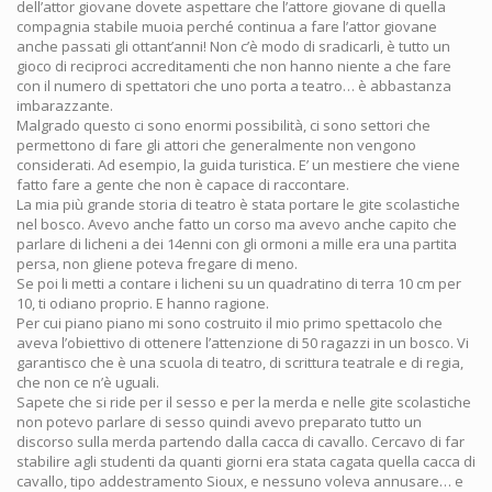
dell’attor giovane dovete aspettare che l’attore giovane di quella
compagnia stabile muoia perché continua a fare l’attor giovane
anche passati gli ottant’anni! Non c’è modo di sradicarli, è tutto un
gioco di reciproci accreditamenti che non hanno niente a che fare
con il numero di spettatori che uno porta a teatro… è abbastanza
imbarazzante.
Malgrado questo ci sono enormi possibilità, ci sono settori che
permettono di fare gli attori che generalmente non vengono
considerati. Ad esempio, la guida turistica. E’ un mestiere che viene
fatto fare a gente che non è capace di raccontare.
La mia più grande storia di teatro è stata portare le gite scolastiche
nel bosco. Avevo anche fatto un corso ma avevo anche capito che
parlare di licheni a dei 14enni con gli ormoni a mille era una partita
persa, non gliene poteva fregare di meno.
Se poi li metti a contare i licheni su un quadratino di terra 10 cm per
10, ti odiano proprio. E hanno ragione.
Per cui piano piano mi sono costruito il mio primo spettacolo che
aveva l’obiettivo di ottenere l’attenzione di 50 ragazzi in un bosco. Vi
garantisco che è una scuola di teatro, di scrittura teatrale e di regia,
che non ce n’è uguali.
Sapete che si ride per il sesso e per la merda e nelle gite scolastiche
non potevo parlare di sesso quindi avevo preparato tutto un
discorso sulla merda partendo dalla cacca di cavallo. Cercavo di far
stabilire agli studenti da quanti giorni era stata cagata quella cacca di
cavallo, tipo addestramento Sioux, e nessuno voleva annusare… e