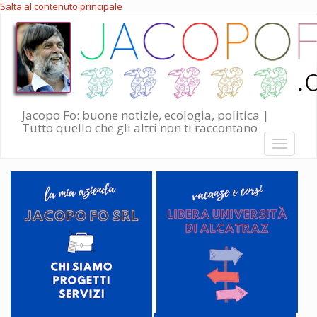
Salta al contenuto principale
Jacopo Fo: buone notizie, ecologia, politica |
Tutto quello che gli altri non ti raccontano
Toggle
navigati