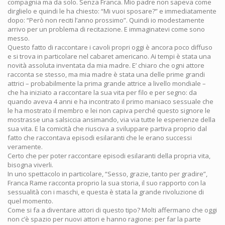
compagnia ma da solo. Senza Franca. Mio padre non sapeva come
dirglielo e quindi le ha chiesto: “Mi vuoi sposare?” e immediatamente
dopo: “Però non reciti l’anno prossimo”. Quindi io modestamente
arrivo per un problema di recitazione. E immaginatevi come sono
messo.
Questo fatto di raccontare i cavoli propri oggi è ancora poco diffuso
e si trova in particolare nel cabaret americano. Ai tempi è stata una
novità assoluta inventata da mia madre. E’ chiaro che ogni attore
racconta se stesso, ma mia madre è stata una delle prime grandi
attrici – probabilmente la prima grande attrice a livello mondiale –
che ha iniziato a raccontare la sua vita per filo e per segno: da
quando aveva 4 anni e ha incontrato il primo maniaco sessuale che
le ha mostrato il membro e lei non capiva perché questo signore le
mostrasse una salsiccia ansimando, via via tutte le esperienze della
sua vita. E la comicità che riusciva a sviluppare partiva proprio dal
fatto che raccontava episodi esilaranti che le erano successi
veramente.
Certo che per poter raccontare episodi esilaranti della propria vita,
bisogna viverli.
In uno spettacolo in particolare, “Sesso, grazie, tanto per gradire”,
Franca Rame racconta proprio la sua storia, il suo rapporto con la
sessualità con i maschi, e questa è stata la grande rivoluzione di
quel momento.
Come si fa a diventare attori di questo tipo? Molti affermano che oggi
non c’è spazio per nuovi attori e hanno ragione: per far la parte