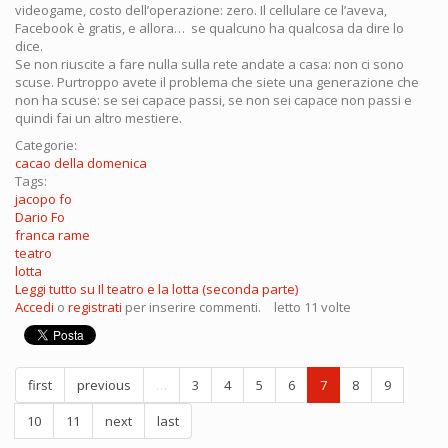
videogame, costo dell’operazione: zero. Il cellulare ce l’aveva,
Facebook è gratis, e allora… se qualcuno ha qualcosa da dire lo
dice.
Se non riuscite a fare nulla sulla rete andate a casa: non ci sono
scuse. Purtroppo avete il problema che siete una generazione che
non ha scuse: se sei capace passi, se non sei capace non passi e
quindi fai un altro mestiere.
Categorie:
cacao della domenica
Tags:
jacopo fo
Dario Fo
franca rame
teatro
lotta
Leggi tutto
su Il teatro e la lotta (seconda parte)
Accedi
o
registrati
per inserire commenti.
letto 11 volte
first
previous
…
3
4
5
6
7
8
9
10
11
next
last