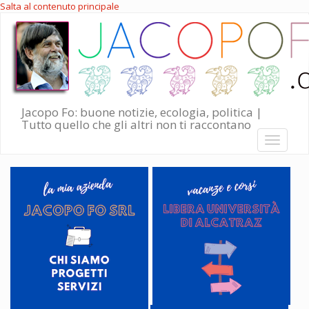
Salta al contenuto principale
Jacopo Fo: buone notizie, ecologia, politica |
Tutto quello che gli altri non ti raccontano
Toggle
navigati