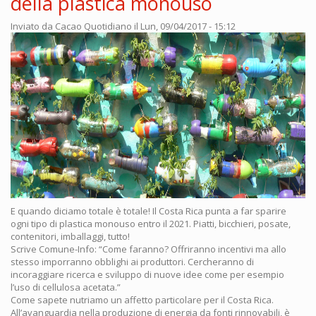
della plastica monouso
Inviato da
Cacao Quotidiano
il Lun, 09/04/2017 - 15:12
E quando diciamo totale è totale! Il Costa Rica punta a far sparire
ogni tipo di plastica monouso entro il 2021. Piatti, bicchieri, posate,
contenitori, imballaggi, tutto!
Scrive Comune-Info: “Come faranno? Offriranno incentivi ma allo
stesso imporranno obblighi ai produttori. Cercheranno di
incoraggiare ricerca e sviluppo di nuove idee come per esempio
l’uso di cellulosa acetata.”
Come sapete nutriamo un affetto particolare per il Costa Rica.
All’avanguardia nella produzione di energia da fonti rinnovabili, è