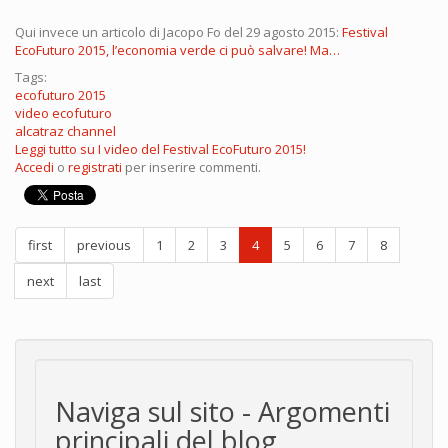
Qui invece un articolo di Jacopo Fo del 29 agosto 2015:
Festival
EcoFuturo 2015, l’economia verde ci può salvare! Ma…
Tags:
ecofuturo 2015
video ecofuturo
alcatraz channel
Leggi tutto
su I video del Festival EcoFuturo 2015!
Accedi
o
registrati
per inserire commenti.
first
previous
1
2
3
4
5
6
7
8
next
last
Naviga sul sito - Argomenti
principali del blog