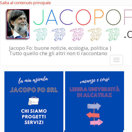
Salta al contenuto principale
Jacopo Fo: buone notizie, ecologia, politica |
Tutto quello che gli altri non ti raccontano
Toggle
navigati