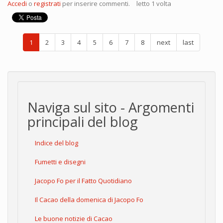
Accedi
o
registrati
per inserire commenti.
letto 1 volta
1
2
3
4
5
6
7
8
next
last
Naviga sul sito - Argomenti
principali del blog
Indice del blog
Fumetti e disegni
Jacopo Fo per il Fatto Quotidiano
Il Cacao della domenica di Jacopo Fo
Le buone notizie di Cacao