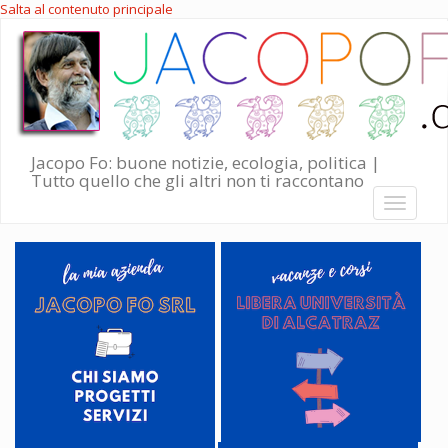
Salta al contenuto principale
Jacopo Fo: buone notizie, ecologia, politica |
Tutto quello che gli altri non ti raccontano
Toggle
navigati