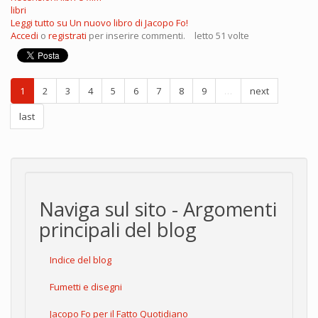
libri
Leggi tutto
su Un nuovo libro di Jacopo Fo!
Accedi
o
registrati
per inserire commenti.
letto 51 volte
1
2
3
4
5
6
7
8
9
…
next
last
Naviga sul sito - Argomenti
principali del blog
Indice del blog
Fumetti e disegni
Jacopo Fo per il Fatto Quotidiano