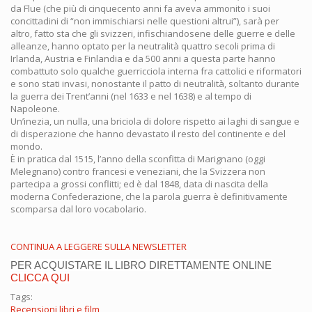
da Flue (che più di cinquecento anni fa aveva ammonito i suoi
concittadini di “non immischiarsi nelle questioni altrui”), sarà per
altro, fatto sta che gli svizzeri, infischiandosene delle guerre e delle
alleanze, hanno optato per la neutralità quattro secoli prima di
Irlanda, Austria e Finlandia e da 500 anni a questa parte hanno
combattuto solo qualche guerricciola interna fra cattolici e riformatori
e sono stati invasi, nonostante il patto di neutralità, soltanto durante
la guerra dei Trent’anni (nel 1633 e nel 1638) e al tempo di
Napoleone.
Un’inezia, un nulla, una briciola di dolore rispetto ai laghi di sangue e
di disperazione che hanno devastato il resto del continente e del
mondo.
È in pratica dal 1515, l’anno della sconfitta di Marignano (oggi
Melegnano) contro francesi e veneziani, che la Svizzera non
partecipa a grossi conflitti; ed è dal 1848, data di nascita della
moderna Confederazione, che la parola guerra è definitivamente
scomparsa dal loro vocabolario.
CONTINUA A LEGGERE SULLA NEWSLETTER
PER ACQUISTARE IL LIBRO DIRETTAMENTE ONLINE
CLICCA QUI
Tags:
Recensioni libri e film