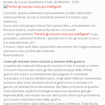
Inviato da
Cacao Quotidiano
il Sab, 02/08/2014 - 12:09
Carissimi, questa settimana vi presentiamo un libro del nostro
autore preferito (e non è il preferito perché è il nostro capo,
maliziosi).
Erano anni che Jacopo voleva fare questo libro, e finalmente con
Rosaria Guerra, nostra amica da secoli, ci è riuscito.
La tesi è già nel titolo
“Perché gli svizzeri sono più intelligenti”
e qui
possiamo scatenare l’inferno... perché non è che gli svizzeri ci sono
poi simpaticissimi, eh?
E invece, dopo aver letto questo libro penserete che magari potreste
sposarne uno, purché alto e biondo.
Buona lettura!
Come gli svizzeri sono riusciti a evitare mille guerre
L’aspetto più notevole del popolo svizzero è che è riuscito a evitare
di essere massacrato come gli altri popoli europei dalle infinite
guerre che hanno costantemente dissanguato il continente
eurasiatico e il bacino Mediterraneo, negli ultimi millenni. Certamente
esistono altre zone montane dove la guerra non è arrivata o è
giunta con limitata forza devastante. Ma fatta eccezione di qualche
isola sperduta, qualche montagna impervia e qualche giungla
impenetrabile, non esiste nessun altro posto che in epoca moderna
sia riuscito a starsene fuori dalle guerre.
Sarà perché hanno dato retta al loro Santo protettore, frate Nicola