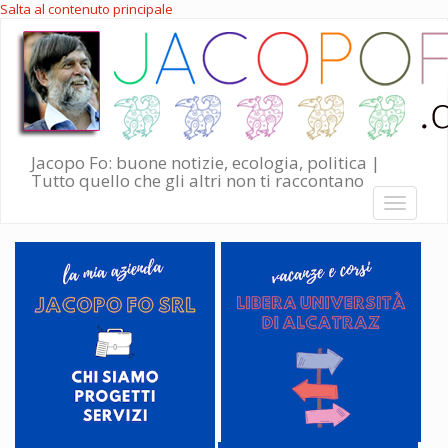
Salta al contenuto principale
Jacopo Fo: buone notizie, ecologia, politica |
Tutto quello che gli altri non ti raccontano
Toggle
navigati