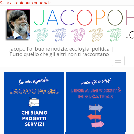
Salta al contenuto principale
Jacopo Fo: buone notizie, ecologia, politica |
Tutto quello che gli altri non ti raccontano
Toggle
navigati