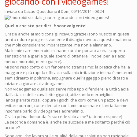
giocando con i videogames!
Inviato da
Cacao Quotidiano
il Dom, 09/14/2014 - 08:24
Quello che sto per dirti è sconvolgente!
Grazie anche ai molti consigli ricevuti (grazie) sono riuscito in questi
anni a ridurre progressivamente il disagio dovuto a questo malanno
che molti considerano imbarazzante, ma non a eliminarlo.
Ma le mie care emorroidi mi hanno anche portato a una scoperta
sensazionale (per la quale spero di ottenere il Nobel per la Pace:
meno emorroidi, meno guerre).
Mi sono reso conto di un fenomeno stranissimo: la pratica che ha la
maggiore e più rapida efficacia sulla mia irritazione intima è mettermi
semisdraiato in poltrona, impugnare quell'aggeggio pieno di tasti e
iniziare a giocare ai videogames.
Non videogames qualsiasi: serve roba tipo difendere la Città Sacra
dall'attacco delle cavallette giganti, utilizzando meravigliosi
lanciagranate rossi, oppure i giochi che corri come un pazzo e devi
evitare burroni, ruote dentate con lame acuminate e lanciafiamme.
Insomma parlo di videogames adrenalinici.
Ora la prima domanda è: succede solo a me? (attendo risposte)
La seconda domanda è, anche se succede a me soltanto perché ciò
accade?
Sono anni che lavoro sulle qualità della muscolatura non razionale,