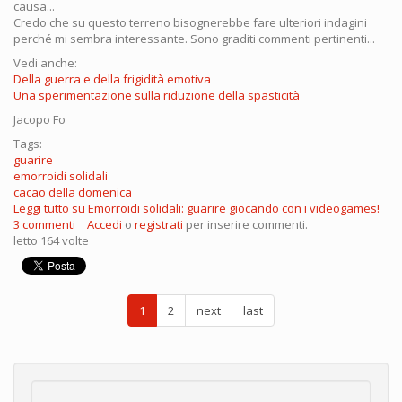
causa...
Credo che su questo terreno bisognerebbe fare ulteriori indagini
perché mi sembra interessante. Sono graditi commenti pertinenti...
Vedi anche:
Della guerra e della frigidità emotiva
Una sperimentazione sulla riduzione della spasticità
Jacopo Fo
Tags:
guarire
emorroidi solidali
cacao della domenica
Leggi tutto
su Emorroidi solidali: guarire giocando con i videogames!
3 commenti
Accedi
o
registrati
per inserire commenti.
letto 164 volte
1
2
next
last