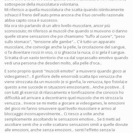
sottospecie della muscolatura volontaria.
Mi riferisco a quella muscolatura che scatta quando istintivamente
schiacci il freno dell'auto prima ancora che il tuo cervello razionale
abbia capito cosa è successo.
Ma ora sto parlando di un altro livello muscolare, ancor più
sconosciuto; mi riferisco ai muscoli che quando si muovono ci danno
quelle strane sensazioni che poi chiamiamo "tuffo al cuore", "peso
sullo stomaco", "tensione alle gambe"... C'è tutto un apparato
muscolare, che coinvolge anche la pelle, la circolazione del sangue,
ci fa diventare rossi in viso, ci si ghiaccia la nuca, ci si gela il sangue.
Si tratta di un vasto territorio che va dal soprassalto emotivo quando
vedi una persona che desideri molto, alla pelle d'oca...
E sono proprio questi "muscoli emotivi" a muoversi quando gioco ai
videogames?... Il gonfiore delle emorroidi scatta tipo venuzza che
viene strozzata da un muscolo (e si gonfia, la venuzza, tipo fistola) e
questo a me succede in situazioni emozionanti... Anche positive... E
con tutti gli esercizi di rilassamento e tonificazione che conosco ho
difficoltà ad arrivare a decontrarre quel muscolo che mi strozza la
venuzza... Invece se mi metto a giocare ai videogames, le emozioni
del gioco mi fanno smuovere quel livello muscolare e arrivo al
bloccaggio inconsapevolmente... Ci riesco a volte anche
semplicemente ascoltando le sensazioni emotive... Se ti metti ad
ascoltare senti che a volte scattano sensazioni simili a quelle dovute
alle emozioni, anche senza emozioni... senti l'effetto senza la