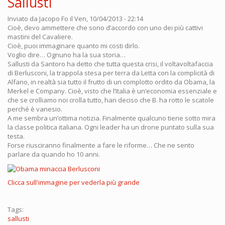
Sallusti
Inviato da
Jacopo Fo
il Ven, 10/04/2013 - 22:14
Cioè, devo ammettere che sono d’accordo con uno dei più cattivi
mastini del Cavaliere.
Cioè, puoi immaginare quanto mi costi dirlo.
Voglio dire… Ognuno ha la sua storia…
Sallusti da Santoro ha detto che tutta questa crisi, il voltavoltafaccia
di Berlusconi, la trappola stesa per terra da Letta con la complicità di
Alfano, in realtà sia tutto il frutto di un complotto ordito da Obama, la
Merkel e Company. Cioè, visto che l’Italia è un’economia essenziale e
che se crolliamo noi crolla tutto, han deciso che B. ha rotto le scatole
perché è vanesio.
A me sembra un’ottima notizia. Finalmente qualcuno tiene sotto mira
la classe politica italiana. Ogni leader ha un drone puntato sulla sua
testa.
Forse riusciranno finalmente a fare le riforme… Che ne sento
parlare da quando ho 10 anni.
Clicca sull'immagine per vederla più grande
Tags:
sallusti