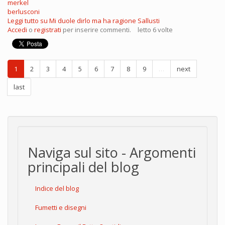
merkel
berlusconi
Leggi tutto
su Mi duole dirlo ma ha ragione Sallusti
Accedi
o
registrati
per inserire commenti.
letto 6 volte
1
2
3
4
5
6
7
8
9
…
next
last
Naviga sul sito - Argomenti
principali del blog
Indice del blog
Fumetti e disegni