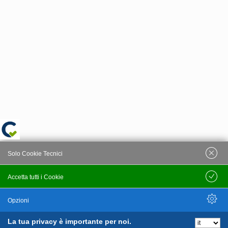
Solo Cookie Tecnici
Accetta tutti i Cookie
Salva
Opzioni
La tua privacy è importante per noi.
Nascondi Opzioni