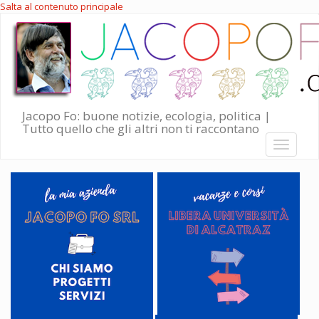
Salta al contenuto principale
Jacopo Fo: buone notizie, ecologia, politica |
Tutto quello che gli altri non ti raccontano
Toggle
navigati