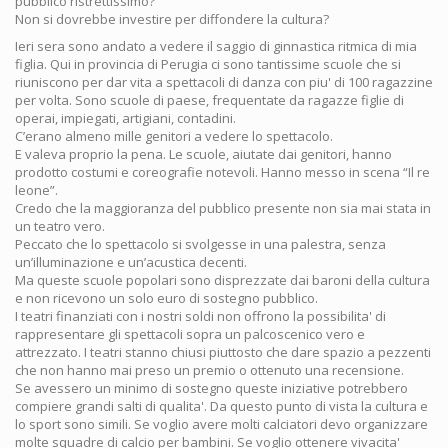
pubblico ristrettissimo?
Non si dovrebbe investire per diffondere la cultura?
Ieri sera sono andato a vedere il saggio di ginnastica ritmica di mia
figlia. Qui in provincia di Perugia ci sono tantissime scuole che si
riuniscono per dar vita a spettacoli di danza con piu' di 100 ragazzine
per volta. Sono scuole di paese, frequentate da ragazze figlie di
operai, impiegati, artigiani, contadini.
C’erano almeno mille genitori a vedere lo spettacolo.
E valeva proprio la pena. Le scuole, aiutate dai genitori, hanno
prodotto costumi e coreografie notevoli. Hanno messo in scena “Il re
leone”.
Credo che la maggioranza del pubblico presente non sia mai stata in
un teatro vero.
Peccato che lo spettacolo si svolgesse in una palestra, senza
un’illuminazione e un’acustica decenti.
Ma queste scuole popolari sono disprezzate dai baroni della cultura
e non ricevono un solo euro di sostegno pubblico.
I teatri finanziati con i nostri soldi non offrono la possibilita' di
rappresentare gli spettacoli sopra un palcoscenico vero e
attrezzato. I teatri stanno chiusi piuttosto che dare spazio a pezzenti
che non hanno mai preso un premio o ottenuto una recensione.
Se avessero un minimo di sostegno queste iniziative potrebbero
compiere grandi salti di qualita'. Da questo punto di vista la cultura e
lo sport sono simili. Se voglio avere molti calciatori devo organizzare
molte squadre di calcio per bambini. Se voglio ottenere vivacita'