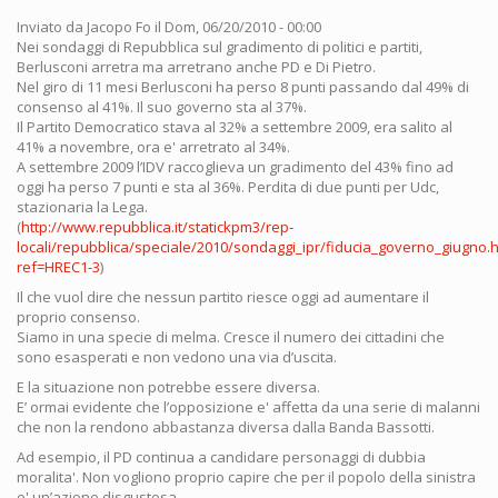
Inviato da
Jacopo Fo
il Dom, 06/20/2010 - 00:00
Nei sondaggi di Repubblica sul gradimento di politici e partiti,
Berlusconi arretra ma arretrano anche PD e Di Pietro.
Nel giro di 11 mesi Berlusconi ha perso 8 punti passando dal 49% di
consenso al 41%. Il suo governo sta al 37%.
Il Partito Democratico stava al 32% a settembre 2009, era salito al
41% a novembre, ora e' arretrato al 34%.
A settembre 2009 l’IDV raccoglieva un gradimento del 43% fino ad
oggi ha perso 7 punti e sta al 36%. Perdita di due punti per Udc,
stazionaria la Lega.
(
http://www.repubblica.it/statickpm3/rep-
locali/repubblica/speciale/2010/sondaggi_ipr/fiducia_governo_giugno.h
ref=HREC1-3
)
Il che vuol dire che nessun partito riesce oggi ad aumentare il
proprio consenso.
Siamo in una specie di melma. Cresce il numero dei cittadini che
sono esasperati e non vedono una via d’uscita.
E la situazione non potrebbe essere diversa.
E’ ormai evidente che l’opposizione e' affetta da una serie di malanni
che non la rendono abbastanza diversa dalla Banda Bassotti.
Ad esempio, il PD continua a candidare personaggi di dubbia
moralita'. Non vogliono proprio capire che per il popolo della sinistra
e' un’azione disgustosa.