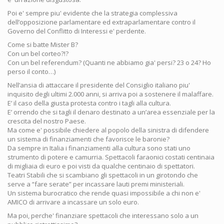
Poi e' sempre piu' evidente che la strategia complessiva
dell’opposizione parlamentare ed extraparlamentare contro il
Governo del Conflitto di Interessi e' perdente.
Come si batte Mister B?
Con un bel corteo?!?
Con un bel referendum? (Quanti ne abbiamo gia' persi? 23 o 24? Ho
perso il conto…)
Nell’ansia di attaccare il presidente del Consiglio italiano piu'
inquisito degli ultimi 2.000 anni, si arriva poi a sostenere il malaffare.
E’ il caso della giusta protesta contro i tagli alla cultura.
E’ orrendo che si tagli il denaro destinato a un’area essenziale per la
crescita del nostro Paese.
Ma come e' possibile chiedere al popolo della sinistra di difendere
un sistema di finanziamenti che favorisce le baronie?
Da sempre in Italia i finanziamenti alla cultura sono stati uno
strumento di potere e camurria. Spettacoli faraonici costati centinaia
di migliaia di euro e poi visti da qualche centinaio di spettatori.
Teatri Stabili che si scambiano gli spettacoli in un girotondo che
serve a “fare serate” per incassare lauti premi ministeriali.
Un sistema burocratico che rende quasi impossibile a chi non e'
AMICO di arrivare a incassare un solo euro.
Ma poi, perche' finanziare spettacoli che interessano solo a un