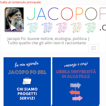
Salta al contenuto principale
Jacopo Fo: buone notizie, ecologia, politica |
Tutto quello che gli altri non ti raccontano
Toggle
navigati