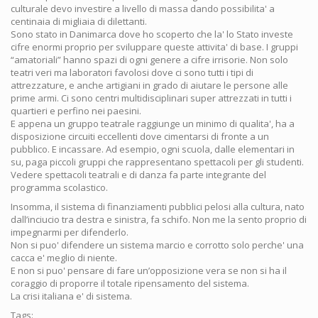
culturale devo investire a livello di massa dando possibilita' a
centinaia di migliaia di dilettanti.
Sono stato in Danimarca dove ho scoperto che la' lo Stato investe
cifre enormi proprio per sviluppare queste attivita' di base. I gruppi
“amatoriali” hanno spazi di ogni genere a cifre irrisorie. Non solo
teatri veri ma laboratori favolosi dove ci sono tutti i tipi di
attrezzature, e anche artigiani in grado di aiutare le persone alle
prime armi. Ci sono centri multidisciplinari super attrezzati in tutti i
quartieri e perfino nei paesini.
E appena un gruppo teatrale raggiunge un minimo di qualita', ha a
disposizione circuiti eccellenti dove cimentarsi di fronte a un
pubblico. E incassare. Ad esempio, ogni scuola, dalle elementari in
su, paga piccoli gruppi che rappresentano spettacoli per gli studenti.
Vedere spettacoli teatrali e di danza fa parte integrante del
programma scolastico.
Insomma, il sistema di finanziamenti pubblici pelosi alla cultura, nato
dall’inciucio tra destra e sinistra, fa schifo. Non me la sento proprio di
impegnarmi per difenderlo.
Non si puo' difendere un sistema marcio e corrotto solo perche' una
cacca e' meglio di niente.
E non si puo' pensare di fare un’opposizione vera se non si ha il
coraggio di proporre il totale ripensamento del sistema.
La crisi italiana e' di sistema.
Tags: