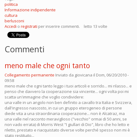
politica
Informazione indipendente
cultura
berlusconi
Accedi
o
registrati
per inserire commenti.
letto 13 volte
Commenti
meno male che ogni tanto
Collegamento permanente
Inviato da
giovicana
il Dom, 06/20/2010 -
09:58
meno male che ogni tanto leggo i tuoi articoli e sorrido... mi rilasso... e
penso che davvero la cooperazione sia vincente... ogni volta poi mi
scatta un'immagine che voglio condividere:
una valle in un angolo non ben definito a cavallo tra Italia e Svizzera,
dall'ingresso nascosto, in cui un gruppo eterogeneo di persone
diede vita a una straordinaria cooperazione... non è Alcatraz, ma
una valle nel racconto meraviglioso ("vecchio" ormai di 50 anni, se
non vado errata) di Morris West "I giullari di Dio", libro che ho letto e
riletto, prestato e riacquistato diverse volte perché spesso non mi è
stato restituito...