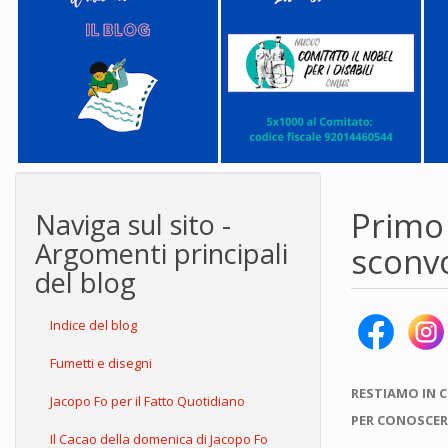
Primo 
Naviga sul sito -
Argomenti principali
sconvo
del blog
Indice del blog
Fumetti e disegni
RESTIAMO IN 
Jacopo Fo per il Fatto Quotidiano
PER CONOSCER
Il Cacao della domenica di Jacopo Fo