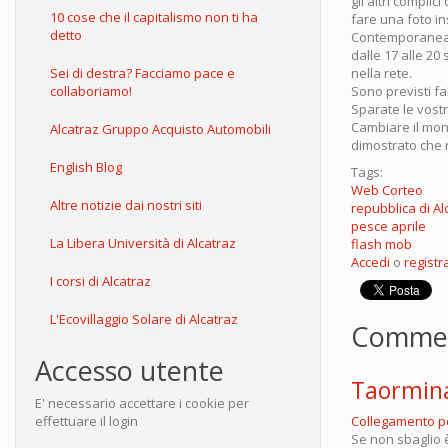
gli altri compli
10 cose che il capitalismo non ti ha
fare una foto i
detto
Contemporaneamen
dalle 17 alle 20 
Sei di destra? Facciamo pace e
nella rete.
collaboriamo!
Sono previsti fa
Sparate le vostr
Cambiare il mon
Alcatraz Gruppo Acquisto Automobili
dimostrato che 
English Blog
Tags:
Web Corteo
Altre notizie dai nostri siti
repubblica di Al
pesce aprile
La Libera Università di Alcatraz
flash mob
Accedi
o
registra
I corsi di Alcatraz
L'Ecovillaggio Solare di Alcatraz
Comme
Accesso utente
Taormin
E' necessario accettare i cookie per
effettuare il login
Collegamento 
Se non sbaglio è