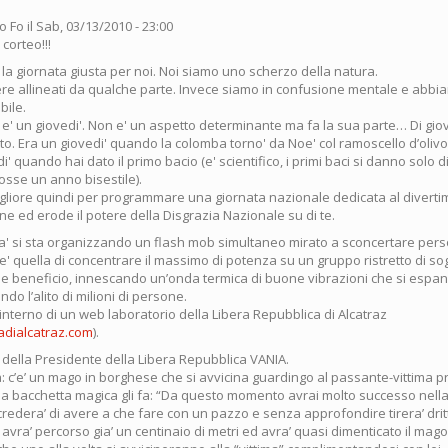
o Fo
il Sab, 03/13/2010 - 23:00
corteo!!!
e' la giornata giusta per noi. Noi siamo uno scherzo della natura.
 allineati da qualche parte. Invece siamo in confusione mentale e abbia
bile.
le e' un giovedi'. Non e' un aspetto determinante ma fa la sua parte… Di gio
to. Era un giovedi' quando la colomba torno' da Noe' col ramoscello d’olivo
i' quando hai dato il primo bacio (e' scientifico, i primi baci si danno solo d
sse un anno bisestile).
gliore quindi per programmare una giornata nazionale dedicata al divert
bene ed erode il potere della Disgrazia Nazionale su di te.
itta' si sta organizzando un flash mob simultaneo mirato a sconcertare pe
a e' quella di concentrare il massimo di potenza su un gruppo ristretto di so
e beneficio, innescando un’onda termica di buone vibrazioni che si espande
do l’alito di milioni di persone.
’interno di un web laboratorio della Libera Repubblica di Alcatraz
dialcatraz.com
).
o della Presidente della Libera Repubblica VANIA.
a: c’e’ un mago in borghese che si avvicina guardingo al passante-vittima p
a bacchetta magica gli fa: “Da questo momento avrai molto successo nella v
edera’ di avere a che fare con un pazzo e senza approfondire tirera’ drit
vra’ percorso gia’ un centinaio di metri ed avra’ quasi dimenticato il mag