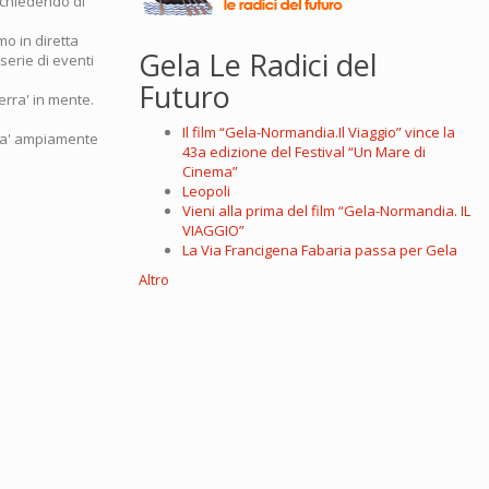
, chiedendo di
mo in diretta
Gela Le Radici del
erie di eventi
Futuro
erra' in mente.
Il film “Gela-Normandia.Il Viaggio” vince la
gia' ampiamente
43a edizione del Festival “Un Mare di
Cinema”
Leopoli
Vieni alla prima del film “Gela-Normandia. IL
VIAGGIO”
La Via Francigena Fabaria passa per Gela
Altro