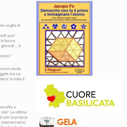
mo voglia di
vedi' puo'
 in bocca.
i giovedi'… A
imento?
rsone in modo
ggetti che ne
ra' in tutto il
rescelto e
ita”. La vittima
to per la propria
o, interverranno