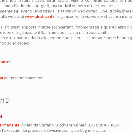
ci che uno alla volta si avvicineranno alla “vittima” complimentandosi con lei
nsieme, chiedendo autografi, lasciando il numero di telefono ecc…”
te agli eventi ludici stradali si terra' un web corteo. Cioe' ci colleghere
sulla web tv di
www.alcatraz.it
e organizzeremo via web tv-chat-forum una s
lsi siti creati apposta, notizie sconcertanti, fotomontaggi e quanto altro ci v
e idee e organizzate il flash mob positivista nella vostra citta'.
do e' un lavoro adatto alle persone poco serie. Le persone serie hanno 
non sono capaci!
catraz
ti
per inserire commenti.
nti
a
permanente
Inviato da
Stefano Cucchiarelli
il Mer, 03/31/2010 - 19:24
 l'avvocato dei processi televisivi, vedi caso Cogne, etc, etc.