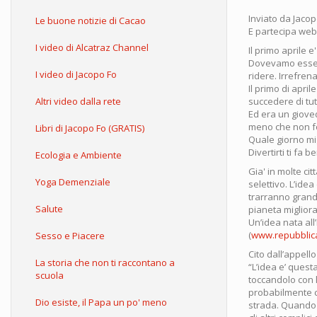
Inviato da
Jacop
Le buone notizie di Cacao
E partecipa web 
I video di Alcatraz Channel
Il primo aprile 
Dovevamo essere
I video di Jacopo Fo
ridere. Irrefrena
Il primo di apri
Altri video dalla rete
succedere di tut
Ed era un gioved
meno che non fo
Libri di Jacopo Fo (GRATIS)
Quale giorno mi
Divertirti ti fa 
Ecologia e Ambiente
Gia' in molte c
Yoga Demenziale
selettivo. L’ide
trarranno grand
Salute
pianeta miglioran
Un’idea nata all
(
www.repubblica
Sesso e Piacere
Cito dall’appell
La storia che non ti raccontano a
“L’idea e’ quest
scuola
toccandolo con l
probabilmente cr
Dio esiste, il Papa un po' meno
strada. Quando a