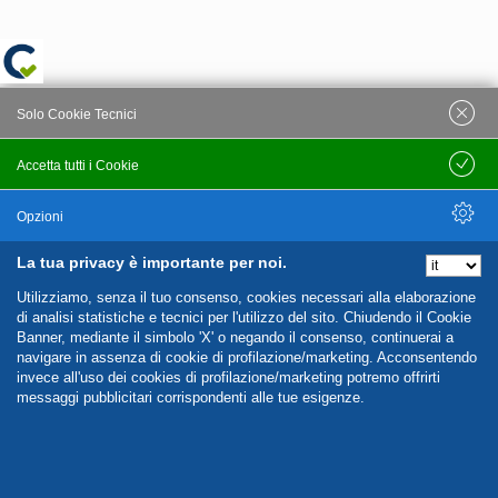
Solo Cookie Tecnici
Accetta tutti i Cookie
Salva
Opzioni
La tua privacy è importante per noi.
Nascondi Opzioni
Utilizziamo, senza il tuo consenso, cookies necessari alla elaborazione
di analisi statistiche e tecnici per l'utilizzo del sito. Chiudendo il Cookie
Banner, mediante il simbolo 'X' o negando il consenso, continuerai a
navigare in assenza di cookie di profilazione/marketing. Acconsentendo
invece all'uso dei cookies di profilazione/marketing potremo offrirti
messaggi pubblicitari corrispondenti alle tue esigenze.