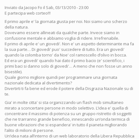
Inviato da
Jacopo Fo
il Sab, 03/13/2010 - 23:00
E partecipa web corteo!!!
Il primo aprile e' la giornata giusta per noi. Noi siamo uno scherzo
della natura.
Dovevamo essere allineati da qualche parte. Invece siamo in
confusione mentale e abbiamo voglia di ridere. Irrefrenabile.
Il primo di aprile e' un giovedi'. Non e' un aspetto determinante ma fa
la sua parte… Di giovedi' puo' succedere di tutto. Era un giovedi'
quando la colomba torno' da Noe' col ramoscello d’olivo in bocca.
Ed era un giovedi' quando hai dato il primo bacio (e' scientifico, i
primi baci si danno solo di giovedi'… A meno che non fosse un anno
bisestile).
Quale giorno migliore quindi per programmare una giornata
nazionale dedicata al divertimento?
Divertirti ti fa bene ed erode il potere della Disgrazia Nazionale su di
te.
Gia' in molte citta' si sta organizzando un flash mob simultaneo
mirato a sconcertare persone in modo selettivo. L’idea e' quella di
concentrare il massimo di potenza su un gruppo ristretto di soggetti
che ne trarranno grande beneficio, innescando un’onda termica di
buone vibrazioni che si espandera' in tutto il pianeta migliorando
l’alito di milioni di persone.
Un’idea nata all’interno di un web laboratorio della Libera Repubblica