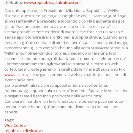
di Alcatraz (
www.repubblicadialcatraz.com
).
Cito dall’appello della Presidente della Libera Repubblica VANIA.
“L’idea e’ questa: c’e’ un mago in borghese che si avvicina guardingo
al passante-vittima prescelto e toccandolo con la bacchetta magica
gli fa: “Da questo momento avrai molto successo nella vita”. La
vittima probabilmente credera’ di avere a che fare con un pazzo e
senza approfondire tirera’ dritto per la propria strada. Quando avra’
percorso gia’ un centinaio di metri ed avra’ quasi dimenticato il mago,
interverranno gli altri complici che uno alla volta si avvicineranno alla
“vittima” complimentandosi con lei, chiedendo di fare una foto
insieme, chiedendo autografi, lasciando il numero di telefono ecc…”
Contemporaneamente agli eventi ludici stradali si terra' un web
corteo. Cioe' ci collegheremo in diretta dalle 17 alle 20 sulla web tv di
www.alcatraz.it
e organizzeremo via web tv-chat-forum una serie di
eventi nella rete.
Sono previsti falsi siti creati apposta, notizie sconcertanti,
fotomontaggi e quanto altro ci verra' in mente. Sparate le vostre idee
e organizzate il flash mob positivista nella vostra citta'.
Cambiare il mondo e' un lavoro adatto alle persone poco serie. Le
persone serie hanno gia' ampiamente dimostrato che non sono
capaci!
Tags:
Web Corteo
repubblica di Alcatraz