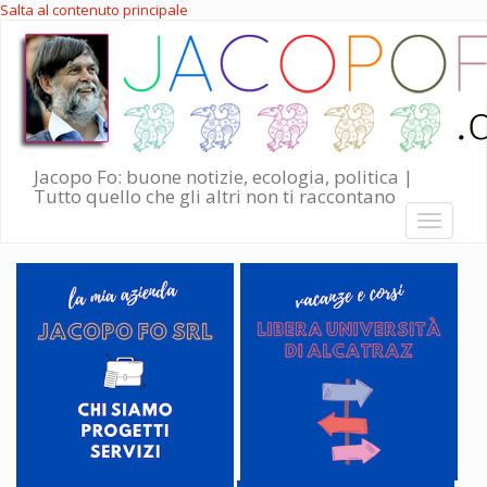
Salta al contenuto principale
Jacopo Fo: buone notizie, ecologia, politica |
Tutto quello che gli altri non ti raccontano
Toggle
navigati