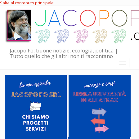
Salta al contenuto principale
Jacopo Fo: buone notizie, ecologia, politica |
Tutto quello che gli altri non ti raccontano
Toggle
navigati