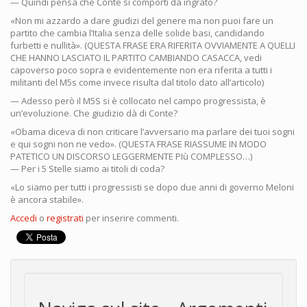
— Quindi pensa che Conte si comporti da ingrato?
«Non mi azzardo a dare giudizi del genere ma non puoi fare un
partito che cambia l’Italia senza delle solide basi, candidando
furbetti e nullità». (QUESTA FRASE ERA RIFERITA OVVIAMENTE A QUELLI
CHE HANNO LASCIATO IL PARTITO CAMBIANDO CASACCA, vedi
capoverso poco sopra e evidentemente non era riferita a tutti i
militanti del M5s come invece risulta dal titolo dato all’articolo)
— Adesso però il M5S si è collocato nel campo progressista, è
un’evoluzione. Che giudizio dà di Conte?
«Obama diceva di non criticare l’avversario ma parlare dei tuoi sogni
e qui sogni non ne vedo». (QUESTA FRASE RIASSUME IN MODO
PATETICO UN DISCORSO LEGGERMENTE PIù COMPLESSO…)
— Per i 5 Stelle siamo ai titoli di coda?
«Lo siamo per tutti i progressisti se dopo due anni di governo Meloni
è ancora stabile».
Accedi
o
registrati
per inserire commenti.