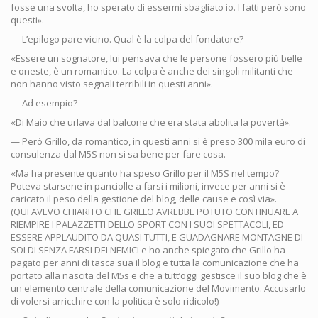
fosse una svolta, ho sperato di essermi sbagliato io. I fatti però sono
questi».
— L’epilogo pare vicino. Qual è la colpa del fondatore?
«Essere un sognatore, lui pensava che le persone fossero più belle
e oneste, è un romantico. La colpa è anche dei singoli militanti che
non hanno visto segnali terribili in questi anni».
— Ad esempio?
«Di Maio che urlava dal balcone che era stata abolita la povertà».
— Però Grillo, da romantico, in questi anni si è preso 300 mila euro di
consulenza dal M5S non si sa bene per fare cosa.
«Ma ha presente quanto ha speso Grillo per il M5S nel tempo?
Poteva starsene in panciolle a farsi i milioni, invece per anni si è
caricato il peso della gestione del blog, delle cause e così via».
(QUI AVEVO CHIARITO CHE GRILLO AVREBBE POTUTO CONTINUARE A
RIEMPIRE I PALAZZETTI DELLO SPORT CON I SUOI SPETTACOLI, ED
ESSERE APPLAUDITO DA QUASI TUTTI, E GUADAGNARE MONTAGNE DI
SOLDI SENZA FARSI DEI NEMICI e ho anche spiegato che Grillo ha
pagato per anni di tasca sua il blog e tutta la comunicazione che ha
portato alla nascita del M5s e che a tutt’oggi gestisce il suo blog che è
un elemento centrale della comunicazione del Movimento. Accusarlo
di volersi arricchire con la politica è solo ridicolo!)