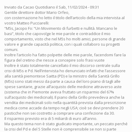
Inviato da
Cacao Quotidiano
il Sab, 11/02/2024 - 09:31
Gentile direttore dottor Mario Orfeo,
con costernazione ho letto il titolo dell’articolo della mia intervista al
vostro Matteo Pucciarelli:
“M5s, Jacopo Fo: “Un Movimento di furbetti e nullità. Mancano le
basi”, titolo che capovolge le mie parole e contraddice il mio
comportamento, visto che nel M5s ho molti amici, persone di grande
valore e grande capacità politica, con i quali collaboro su progetti
comuni.
Inoltre l’articolo ha fatto polpette delle mie parole, facendomi fare la
figura del cretino che riesce a concepire solo frasi vuote
Inoltre è stato totalmente cancellato il mio discorso centrale sulla
crisi di M5s e Pd. Nell’intervista ho denunciato infatti che l’assessore
alla sanità piemontese Saitta (PD) e la ministro della Sanità Grillo
(M5s) sono stati messi da parte a causa del loro piano di tagli alle
spese sanitarie, grazie all’acquisto delle medicine attraverso aste
(sistema che in Piemonte aveva fruttato un risparmio del 67%
sull’acquisto dei medicinali). Il piano della Grillo prevedeva anche la
vendita dei medicinali solo nella quantità prevista dalla prescrizione
medica come accade da tempo negli USA; cioè se devi prendere 20
pasticche non sei costretto a comprare una confezione da 30.
Il risparmio previsto era di 5 miliardi di euro all’anno.
Ma questo tema non è stato giudicato importante, un peccato perché
la crisi del Pd e del 5 Stelle non è comprensibile se non si parte