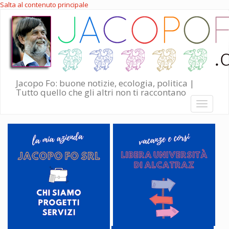
Salta al contenuto principale
Jacopo Fo: buone notizie, ecologia, politica |
Tutto quello che gli altri non ti raccontano
Toggle
navigati