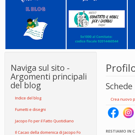
Profil
Naviga sul sito -
Argomenti principali
del blog
Schede 
Indice del blog
Crea nuovo p
Fumetti e disegni
Jacopo Fo per il Fatto Quotidiano
RESTIAMO IN 
Il Cacao della domenica di Jacopo Fo