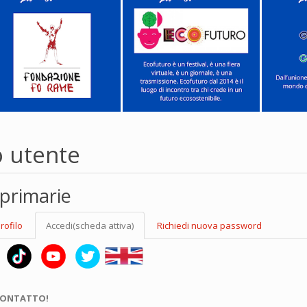
o utente
primarie
rofilo
Accedi
(scheda attiva)
Richiedi nuova password
CONTATTO!