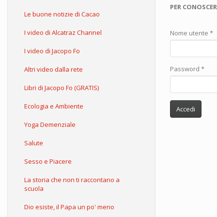
PER CONOSCER
Le buone notizie di Cacao
I video di Alcatraz Channel
Nome utente
*
I video di Jacopo Fo
Password
*
Altri video dalla rete
Libri di Jacopo Fo (GRATIS)
Ecologia e Ambiente
Accedi
Yoga Demenziale
Salute
Sesso e Piacere
La storia che non ti raccontano a
scuola
Dio esiste, il Papa un po' meno