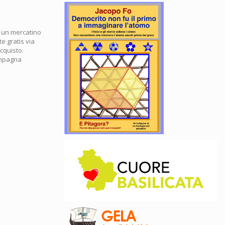
e un mercatino
e gratis via
cquisto.
campagna