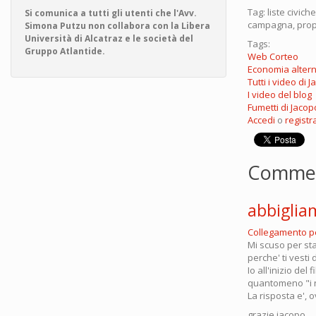
Tag: liste civich
Si comunica a tutti gli utenti che l'Avv.
campagna, propa
Simona Putzu non collabora con la Libera
Università di Alcatraz e le società del
Tags:
Gruppo Atlantide.
Web Corteo
Economia altern
Tutti i video di 
I video del blog
Fumetti di Jacop
Accedi
o
registra
Comme
abbiglia
Collegamento 
Mi scuso per sta
perche' ti vesti
Io all'inizio del
quantomeno "i n
La risposta e', 
grazie jacopo