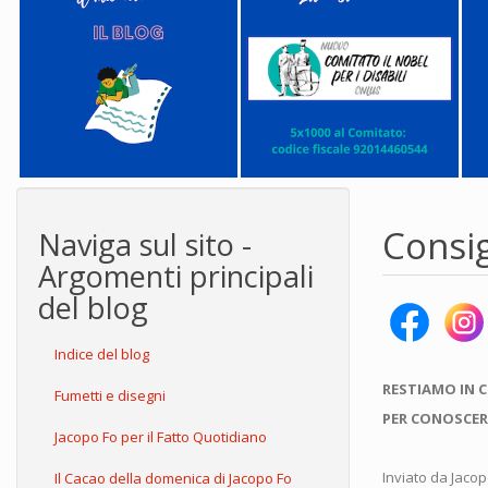
Consig
Naviga sul sito -
Argomenti principali
del blog
Indice del blog
RESTIAMO IN 
Fumetti e disegni
PER CONOSCER
Jacopo Fo per il Fatto Quotidiano
Inviato da
Jacop
Il Cacao della domenica di Jacopo Fo