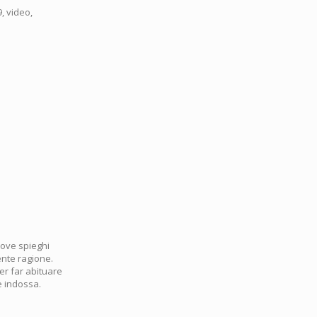
9, video,
dove spieghi
ente ragione.
per far abituare
e indossa.