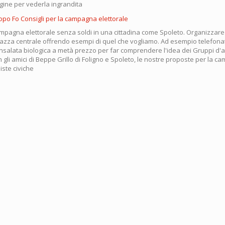
agine per vederla ingrandita
mpagna elettorale senza soldi in una cittadina come Spoleto. Organizzar
piazza centrale offrendo esempi di quel che vogliamo. Ad esempio telefonat
nsalata biologica a metà prezzo per far comprendere l'idea dei Gruppi d'a
n gli amici di Beppe Grillo di Foligno e Spoleto, le nostre proposte per la 
liste civiche