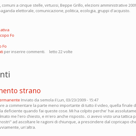
e, comuni a cinque stelle, virtuosi, Beppe Grillo, elezioni amministrative 200
ganda elettorale, comunicazione, politica, ecologia, gruppi d'acquisto.
ativa
Jacopo Fo
o Fo
ti
per inserire commenti.
letto 22 volte
nti
mento strano
permanente
Inviato da
semola
il Lun, 03/23/2009 - 15:47
re a commentare la parte meno importante di tutto il video, quella finale 
 da deficiente quando fai queste cose. Mi ha colpito perche' hai assolutam
 filmato me l'ero chiesto, e m'ero anche risposto.. ci avevo visto una tattica 
ostri" ad ascoltare le ragioni di chiunque, a prescindere dal copricapo ch
ovviamente, un'altra.