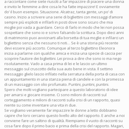
a raccontare come siete riusciti a far impazzire di piacere una donna
e invito le femmine a dire cosa le ha fatte impazzire! E ovviamente
do’ il buon esempio. Situazione. Alcatraz, tanta gente, un po’ di
casino. Inizio a scrivere una serie di bigliettini con messaggi d’amore
sempre più espliciti e infilarli in posti dove sono sicuro che mia
moglie poi vada a guardare. Cerco di farlo in modo che lei non possa
sospettare che sono io e scrivo falsando la scrittura. Dopo dieci anni
di matrimonio puoi avvicinarti alla borsetta di tua moglie e infilarci un
bigliettino senza che nessuno ti noti… Se è una storia più recente
devi essere più accorto. Comunque al terzo bigliettino Eleonora
inizia a parlarne con qualche amica e inizia una specie di caccia per
scoprire l’autore dei bigliettini. Lei prova a dire che sono io ma nego
risolutamente. Vado a casa prima di lei e le lascio un ultimo
messaggio sul cruscotto della sua auto bene in vista. Il settimo
messaggio glielo lascio infilato nella serratura della porta di casa con
un appuntamento in una stanza piena di candele e con la promessa
di un massaggio con olio profumato. Puntini, puntini, puntini.
Spero che molti vogliano partecipare a questo laboratorio di idee
per amarsi e giocare insieme. Ci sono milioni di racconti sul
corteggiamento e milioni di racconti sulla crisi di un rapporto, quasi
niente su come inventare una vita in due.
Se vogliamo veramente far impazzire le donne a letto dobbiamo
capire che loro cercano questo livello alto del rapporto. E anche a noi
conviene fare un saltino di qualità. Riempiamo il vuoto di racconti su
cosa fare dopo il primo bacio e prima della crisi del rapporto. Magari,