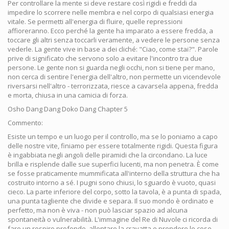
Per controllare la mente si deve restare così rigidi e freddi da
impedire lo scorrere nelle membra e nel corpo di qualsiasi energia
vitale. Se permetti all'energia di fluire, quelle repressioni
affioreranno. Ecco perché la gente ha imparato a essere fredda, a
toccare gli altri senza toccarli veramente, a vedere le persone senza
vederle. La gente vive in base a dei cliché: "Ciao, come stai?". Parole
prive di significato che servono solo a evitare l'incontro tra due
persone. Le gente non si guarda negli occhi, non si tiene per mano,
non cerca di sentire l'energia dell'altro, non permette un vicendevole
riversarsi nell'altro - terrorizzata, riesce a cavarsela appena, fredda
e morta, chiusa in una camicia di forza.
Osho Dang Dang Doko Dang Chapter 5
Commento:
Esiste un tempo e un luogo per il controllo, ma se lo poniamo a capo
delle nostre vite, finiamo per essere totalmente rigidi. Questa figura
è ingabbiata negli angoli delle piramidi che la circondano. La luce
brilla e risplende dalle sue superfici lucenti, ma non penetra. È come
se fosse praticamente mummificata all'interno della struttura che ha
costruito intorno a sé. I pugni sono chiusi, lo sguardo è vuoto, quasi
cieco. La parte inferiore del corpo, sotto la tavola, è a punta di spada,
una punta tagliente che divide e separa. Il suo mondo è ordinato e
perfetto, ma non è viva - non può lasciar spazio ad alcuna
spontaneità o vulnerabilità. L'immagine del Re di Nuvole ci ricorda di
fare un respiro profondo, allentare la cravatta e prendere le cose