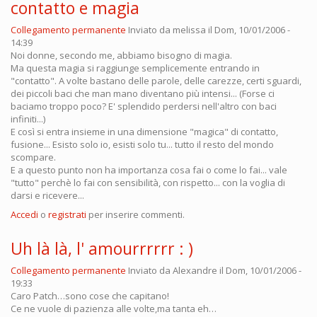
contatto e magia
Collegamento permanente
Inviato da
melissa
il Dom, 10/01/2006 -
14:39
Noi donne, secondo me, abbiamo bisogno di magia.
Ma questa magia si raggiunge semplicemente entrando in
"contatto". A volte bastano delle parole, delle carezze, certi sguardi,
dei piccoli baci che man mano diventano più intensi... (Forse ci
baciamo troppo poco? E' splendido perdersi nell'altro con baci
infiniti...)
E così si entra insieme in una dimensione "magica" di contatto,
fusione... Esisto solo io, esisti solo tu... tutto il resto del mondo
scompare.
E a questo punto non ha importanza cosa fai o come lo fai... vale
"tutto" perchè lo fai con sensibilità, con rispetto... con la voglia di
darsi e ricevere...
Accedi
o
registrati
per inserire commenti.
Uh là là, l' amourrrrrr : )
Collegamento permanente
Inviato da
Alexandre
il Dom, 10/01/2006 -
19:33
Caro Patch…sono cose che capitano!
Ce ne vuole di pazienza alle volte,ma tanta eh…