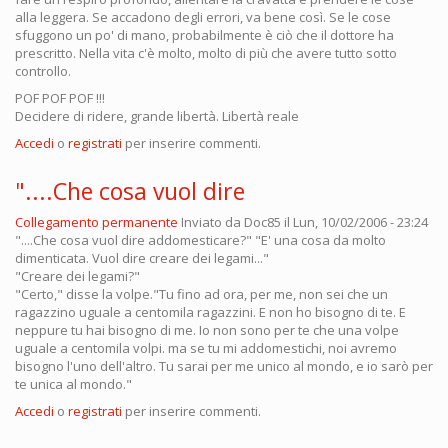
alla leggera. Se accadono degli errori, va bene così. Se le cose
sfuggono un po' di mano, probabilmente è ciò che il dottore ha
prescritto. Nella vita c'è molto, molto di più che avere tutto sotto
controllo.
POF POF POF !!!
Decidere di ridere, grande libertà. Libertà reale
Accedi
o
registrati
per inserire commenti.
"....Che cosa vuol dire
Collegamento permanente
Inviato da
Doc85
il Lun, 10/02/2006 - 23:24
"....Che cosa vuol dire addomesticare?" "E' una cosa da molto
dimenticata. Vuol dire creare dei legami..."
"Creare dei legami?"
"Certo," disse la volpe."Tu fino ad ora, per me, non sei che un
ragazzino uguale a centomila ragazzini. E non ho bisogno di te. E
neppure tu hai bisogno di me. Io non sono per te che una volpe
uguale a centomila volpi. ma se tu mi addomestichi, noi avremo
bisogno l'uno dell'altro. Tu sarai per me unico al mondo, e io sarò per
te unica al mondo."
Accedi
o
registrati
per inserire commenti.