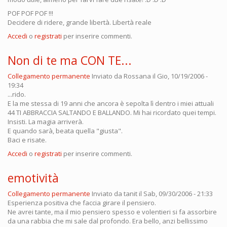
POF POF POF !!!
Decidere di ridere, grande libertà. Libertà reale
Accedi
o
registrati
per inserire commenti.
Non di te ma CON TE...
Collegamento permanente
Inviato da
Rossana
il Gio, 10/19/2006 -
19:34
...rido.
E la me stessa di 19 anni che ancora è sepolta lì dentro i miei attuali
44 TI ABBRACCIA SALTANDO E BALLANDO. Mi hai ricordato quei tempi.
Insisti. La magia arriverà.
E quando sarà, beata quella "giusta".
Baci e risate.
Accedi
o
registrati
per inserire commenti.
emotività
Collegamento permanente
Inviato da
tanit
il Sab, 09/30/2006 - 21:33
Esperienza positiva che faccia girare il pensiero.
Ne avrei tante, ma il mio pensiero spesso e volentieri si fa assorbire
da una rabbia che mi sale dal profondo. Era bello, anzi bellissimo