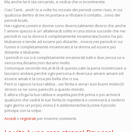
Ma anche lei ti sta cercando, e vedrai che vi incontrerete.
Ciao Tanit…anch’ io a volte ho vissuto dei periodi come i tuoi, in cui
qualcosa dentro di me mi portava a rifiutare il contatto…sono dei
periodi brutti.
Hai ragione,uomini e donne sono diversi,talmente diversi che anche
l’ amore spesso è un’ altalena:di solito in una storia succede che nei
periodi in cui la donna è completamente innamorata,l’uomo ha più
titubanze e tende ad essere più distante…invece,nei periodi in cui
l’uomo è completamente innamorato,è la donna ad essere più
distante e titubante.
I periodi in cui si è completamente innamorati tutti e due,senza se e
senza ma,diciamo,non durano molto.
Comunque secondo me,al di là di questo,vale la pena ricominciare a
lasciarsi andare,perché ogni persona è diversa,e amare amare ed
essere amati è la cosa più bella che ci sia.
Però io capisco la tua rabbia…sei ferita e avrai i tuoi buoni motivi.Di
stronzi ce ne sono parecchi a questo mondo.
E allora sfoga la tua rabbia e aspetta,perché prima o poi arriverà
qualcuno che vedrà le tue ferite,le rispetterà e comincerà a sedersi
ogni giorno un po’più vicino.E ti addomesticherà,come il piccolo
principe con la volpe.
Accedi
o
registrati
per inserire commenti.