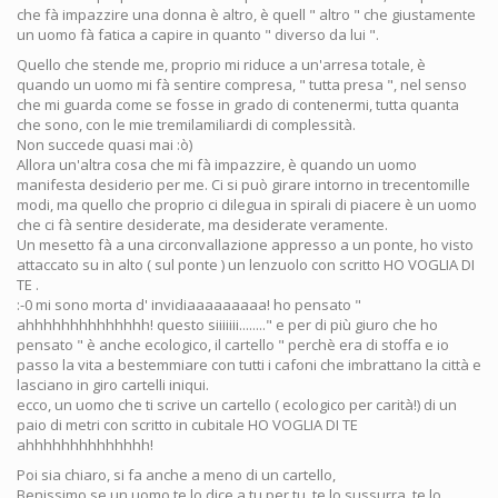
che fà impazzire una donna è altro, è quell " altro " che giustamente
un uomo fà fatica a capire in quanto " diverso da lui ".
Quello che stende me, proprio mi riduce a un'arresa totale, è
quando un uomo mi fà sentire compresa, " tutta presa ", nel senso
che mi guarda come se fosse in grado di contenermi, tutta quanta
che sono, con le mie tremilamiliardi di complessità.
Non succede quasi mai :ò)
Allora un'altra cosa che mi fà impazzire, è quando un uomo
manifesta desiderio per me. Ci si può girare intorno in trecentomille
modi, ma quello che proprio ci dilegua in spirali di piacere è un uomo
che ci fà sentire desiderate, ma desiderate veramente.
Un mesetto fà a una circonvallazione appresso a un ponte, ho visto
attaccato su in alto ( sul ponte ) un lenzuolo con scritto HO VOGLIA DI
TE .
:-0 mi sono morta d' invidiaaaaaaaaa! ho pensato "
ahhhhhhhhhhhhhh! questo siiiiiii........" e per di più giuro che ho
pensato " è anche ecologico, il cartello " perchè era di stoffa e io
passo la vita a bestemmiare con tutti i cafoni che imbrattano la città e
lasciano in giro cartelli iniqui.
ecco, un uomo che ti scrive un cartello ( ecologico per carità!) di un
paio di metri con scritto in cubitale HO VOGLIA DI TE
ahhhhhhhhhhhhhh!
Poi sia chiaro, si fa anche a meno di un cartello,
Benissimo se un uomo te lo dice a tu per tu, te lo sussurra, te lo