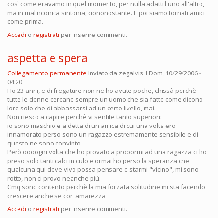
così come eravamo in quel momento, per nulla adatti l'uno all'altro,
ma in malinconica sintonia, ciononostante. E poi siamo tornati amici
come prima.
Accedi
o
registrati
per inserire commenti.
aspetta e spera
Collegamento permanente
Inviato da
zegalvis
il Dom, 10/29/2006 -
04:20
Ho 23 anni, e di fregature non ne ho avute poche, chissà perchè
tutte le donne cercano sempre un uomo che sia fatto come dicono
loro solo che di abbassarsi ad un certo livello, mai.
Non riesco a capire perchè vi sentite tanto superiori:
io sono maschio e a detta di un'amica di cui una volta ero
innamorato perso sono un ragazzo estremamente sensibile e di
questo ne sono convinto.
Però oooogni volta che ho provato a propormi ad una ragazza ci ho
preso solo tanti calci in culo e ormai ho perso la speranza che
qualcuna qui dove vivo possa pensare d starmi "vicino", mi sono
rotto, non ci provo neanche più.
Cmq sono contento perchè la mia forzata solitudine mi sta facendo
crescere anche se con amarezza
Accedi
o
registrati
per inserire commenti.