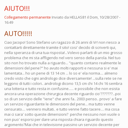
AIUTO!!!
Collegamento permanente
Inviato da
HELLAS81
il Dom, 10/28/2007 -
16:49
AUTO!!!!!
Ciao Jacopo! Sono Stefano un ragazzo di 26 anni di Vr! non riesco a
contattarti direttamente tramite il sito! cosi' decido di scriverti qui,
nella speranza di una tua risposta!...Volevo parlarti di un mio grosso
problema che mi sta affligendo nel vero senso della parola. Nel tuo
sito non ho trovato nulla a riguardo... "quanto contano realmente le
dimensioni del pene?" ho avuto molti rapporti e nessuna si e' mai
lamentata... ho un pene di 13 14 cm ... lo so e' ela norma.... almeno
credo visto che ogni andrologo dice diversamente! ...sulla rete se ne
leggono di tutti i colori.. andrologi dicono 13,5 cm chi 14 chi 16 sembra
una lotteria e tutto resta in confusine...... e possibile che non esista
ancora una operazione chirurgica decente riguardo cio'???????...poi
so di un servizio delle "iene" che anni fa.. 2003 penso.. provo' a fare
un servizio riguardante le dimensioni del pene... ma tutto venne
censurato.... vennero multati.. e tutto venne fatto tacere.... ma cosa
mai ci sara' sotto queste dimensioni? perche nessuno non vuole o
non puo' esporsi per dare una risposta chiara riguardo questo
argomento?Mai che in televisione passino un servizio decente per