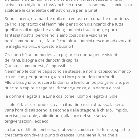
scrive in un biglietto o foss'anche in un sms... insomma si cominicia a
scaldare le candelette dell' astronave per la luna!
Sono sincera, oramai che dalla mia vetusta età qualche esperienza
ce l'ho, sopratutto del femminile, penso con disincanto che tutta
quell'aura di magia che a volte gli uomini ci suscitano, è pura
fantasia nostra. perchè noi siamo così : delle visionarie!
però comunque sia , il fatto è che alcuni uomini riescono ad evocarti
le meglio visioni... e questo è buono !
Ora, perchè un uomo riesca a pigliare la donna per le visioni
deliranti, bisogna che dimostri di capirla.
Questo, siamo onesti, è impossibile.
Nemmeno le donne capiscono se stesse, e non si capiscono manco
tra amiche, per quanto riguarda i loro propri deliri profondi.
Allora bisogna conoscere la donna a livello un pò più generale, per
riuscire a capire e regolarsi di conseguenza, e la donna è così :
la donna è legata alla Luna così come l'uomo è legato al Sole.
Il sole: è facile: rotondo, sia alza il mattino e sia abbassa la sera.
varia l'ora di sali scendi a seconda delle stagioni. è chiaro, limpido,
preciso, puntuale, abitudinario, alla luce del sole senza
tergiversazioni, ecc ecc.
La Luna: è difficile: ombrosa, mutevole, cambia mille forme, spicchio
crescente con diversi punti di crescita, luna piena, luna che si