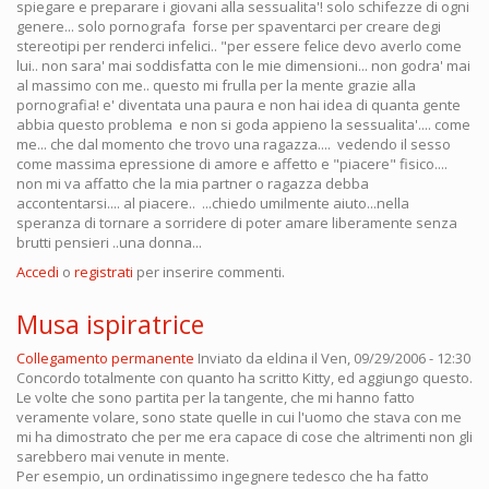
spiegare e preparare i giovani alla sessualita'! solo schifezze di ogni
genere... solo pornografa forse per spaventarci per creare degi
stereotipi per renderci infelici.. "per essere felice devo averlo come
lui.. non sara' mai soddisfatta con le mie dimensioni... non godra' mai
al massimo con me.. questo mi frulla per la mente grazie alla
pornografia! e' diventata una paura e non hai idea di quanta gente
abbia questo problema e non si goda appieno la sessualita'.... come
me... che dal momento che trovo una ragazza.... vedendo il sesso
come massima epressione di amore e affetto e "piacere" fisico....
non mi va affatto che la mia partner o ragazza debba
accontentarsi.... al piacere.. ...chiedo umilmente aiuto...nella
speranza di tornare a sorridere di poter amare liberamente senza
brutti pensieri ..una donna...
Accedi
o
registrati
per inserire commenti.
Musa ispiratrice
Collegamento permanente
Inviato da
eldina
il Ven, 09/29/2006 - 12:30
Concordo totalmente con quanto ha scritto Kitty, ed aggiungo questo.
Le volte che sono partita per la tangente, che mi hanno fatto
veramente volare, sono state quelle in cui l'uomo che stava con me
mi ha dimostrato che per me era capace di cose che altrimenti non gli
sarebbero mai venute in mente.
Per esempio, un ordinatissimo ingegnere tedesco che ha fatto