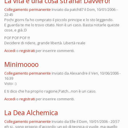
La vita è una cosa strana! Davvero!
Collegamento permanente
Inviato da
patch87
il Dom, 10/01/2006 -
22:45
Pochi giorni fa ho comprato il piccolo principe e lo sto leggendo.
E guarda te me lo trovo citato. Non è un caso. Basta notarle queste
cose, e già.:D
POF POF POF !!!
Decidere di ridere, grande libertà. Libertà reale
Accedi
o
registrati
per inserire commenti.
Minimoooo
Collegamento permanente
Inviato da
Alexandre
il Ven, 10/06/2006 -
16:39
Visto : )
E ti dico che ha proprio ragione,Patch...non è un caso.
Accedi
o
registrati
per inserire commenti.
La Dea Alchemica
Collegamento permanente
Inviato da
Elle
il Dom, 10/01/2006 - 20:57
eh si.. sono proprio d'accordo: un pò di tecnica ci vuole, ma quello