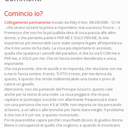
Comincio io?
Collegamento permanente
Inviato da
Kitty
il Ven, 09/29/2006 - 12:14
...che strano essere la prima a rispondere, mai successo finora... :-)
Premesso che non ho la più pallida idea di cosa piaccia alle altre
donne, e che pertanto parlerò PER ME E SOLO PER ME, le mie
esperienze più memorabili sono state sempre legate all'importanza
che il mio uomo mi ha dato. La cosa più importante in assoluto,
quella che spalanca i cancelli del paradiso, è che lui sia lì CON me e
PER me, e SOLO per me. Che mi faccia sentire desiderata e unica,
importante.
Che sia presente, che mi ascolti e mi risponda, che stia bene con me
e me lo faccia sentire. Il resto, TUTTO il resto, per me deriva da
questo, è questo che rende indimenticabile una risata o privo di
valore un gioiello.
Attenzione, non sto parlando del Principe Azzurro: questo vale
anche per la storia di una notte. La cosa peggiore che mi può
capitare (e purtroppo succede con allarmante frequenza) è stare
con una persona che non è lì al 100%: non importa se sta pensando
al lavoro, a un'altra o alle tecniche per farmi stare meglio. Il problema
è che non è lì con me, e questo rovina tutto.
Poi mi piacerebbe capire perchè i maschietti dicono di gradire donne
libere e consapevoli di quello che vogliono, e quando le incontrano