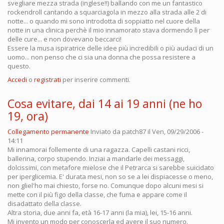
svegliare mezza strada (inglese!!) ballando con me un fantastico
rockendroll cantando a squarciagola in mezzo alla strada alle 2 di
notte... o quando mi sono introdotta di soppiatto nel cuore della
notte in una clinica perchè il mio innamorato stava dormendo lì per
delle cure... e non dovevano beccarci!
Essere la musa ispiratrice delle idee più incredibili o più audaci di un
uomo... non penso che ci sia una donna che possa resistere a
questo.
Accedi
o
registrati
per inserire commenti.
Cosa evitare, dai 14 ai 19 anni (ne ho
19, ora)
Collegamento permanente
Inviato da
patch87
il Ven, 09/29/2006 -
14:11
Mi innamorai follemente di una ragazza. Capelli castani ricci,
ballerina, corpo stupendo. Inziai a mandarle dei messaggi,
dolcissimi, con metafore mielose che il Petrarca si sarebbe suicidato
per iperglicemia. E' durata mesi, non so se a lei dispiacesse o meno,
non gliel'ho mai chiesto, forse no. Comunque dopo alcuni mesi si
mette con il più figo della classe, che fuma e appare come il
disadattato della classe.
Altra storia, due anni fa, età 16-17 anni (la mia), lei, 15-16 anni.
Mi invento un modo per conoscerla ed avere il suo numero.