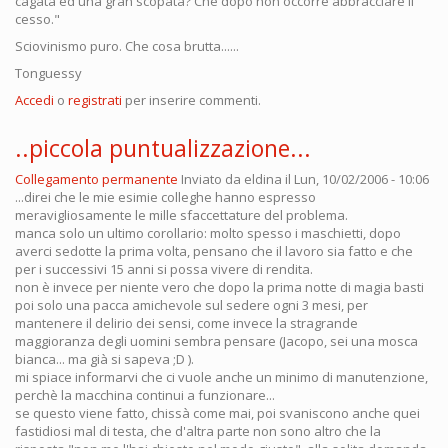
cagata ed una gran scopata? Che dopo non occorre abbracciare il
cesso."
Sciovinismo puro. Che cosa brutta......
Tonguessy
Accedi
o
registrati
per inserire commenti.
..piccola puntualizzazione...
Collegamento permanente
Inviato da
eldina
il Lun, 10/02/2006 - 10:06
...direi che le mie esimie colleghe hanno espresso
meravigliosamente le mille sfaccettature del problema.
manca solo un ultimo corollario: molto spesso i maschietti, dopo
averci sedotte la prima volta, pensano che il lavoro sia fatto e che
per i successivi 15 anni si possa vivere di rendita.
non è invece per niente vero che dopo la prima notte di magia basti
poi solo una pacca amichevole sul sedere ogni 3 mesi, per
mantenere il delirio dei sensi, come invece la stragrande
maggioranza degli uomini sembra pensare (Jacopo, sei una mosca
bianca... ma già si sapeva ;D ).
mi spiace informarvi che ci vuole anche un minimo di manutenzione,
perchè la macchina continui a funzionare...
se questo viene fatto, chissà come mai, poi svaniscono anche quei
fastidiosi mal di testa, che d'altra parte non sono altro che la