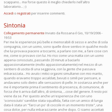
scappano... ma forse questo è meglio chiederlo nell'altro
laboratorio... ;-)
Accedi
o
registrati
per inserire commenti.
Sintonia
Collegamento permanente
Inviato da
Rossana
il Gio, 10/19/2006 -
19:53
Per me le esperienze più belle e memorabili di sesso e anche di sola
compagnia, con un uomo, sono quelle dove sentivo in qualche modo
che lui provava piacere a toccarmi, a parlare con me, a fare cose con
me, come io provavo con lui. Ho riso come una matta con un uomo
appena conosciuto, passando 20 minuti a baciarlo
appassionatamente (molto appassionatamente) nel mezzo di un
sentiero di uscita di una seggiovia, con la gente che passava
imbarazzata... Ho avuto i mitici orgasmi simultanei con mio marito,
quando eravamo troppo accaldati, bevuti o simili per pensare, e
andavamo solo dietro alle sensazioni di pelle. In sostanza anche per
me è importante prima il sentimento di presenza, di comunione, di
forza che ti arriva dall'altro, di sintonia, ...cose del genere. Il resto poi
viene da se. Per questo anche un'esperienza che con uno
'sconosciuto' sarebbe stata squallida, fatta con un amico di lunga
data è stata un "farci un po' di coccole in un momento triste", una
cosa dolce, per nulla imbarazzante anche dopo. Ci siamo accettati