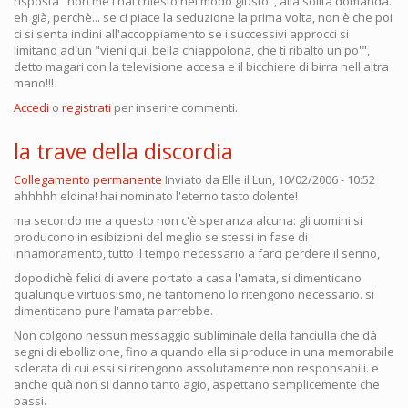
risposta "non me l'hai chiesto nel modo giusto", alla solita domanda.
eh già, perchè... se ci piace la seduzione la prima volta, non è che poi
ci si senta inclini all'accoppiamento se i successivi approcci si
limitano ad un "vieni qui, bella chiappolona, che ti ribalto un po'",
detto magari con la televisione accesa e il bicchiere di birra nell'altra
mano!!!
Accedi
o
registrati
per inserire commenti.
la trave della discordia
Collegamento permanente
Inviato da
Elle
il Lun, 10/02/2006 - 10:52
ahhhhh eldina! hai nominato l'eterno tasto dolente!
ma secondo me a questo non c'è speranza alcuna: gli uomini si
producono in esibizioni del meglio se stessi in fase di
innamoramento, tutto il tempo necessario a farci perdere il senno,
dopodichè felici di avere portato a casa l'amata, si dimenticano
qualunque virtuosismo, ne tantomeno lo ritengono necessario. si
dimenticano pure l'amata parrebbe.
Non colgono nessun messaggio subliminale della fanciulla che dà
segni di ebollizione, fino a quando ella si produce in una memorabile
sclerata di cui essi si ritengono assolutamente non responsabili. e
anche quà non si danno tanto agio, aspettano semplicemente che
passi.