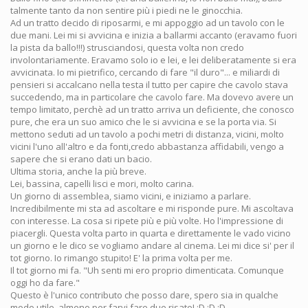
talmente tanto da non sentire più i piedi ne le ginocchia.
Ad un tratto decido di riposarmi, e mi appoggio ad un tavolo con le
due mani. Lei mi si avvicina e inizia a ballarmi accanto (eravamo fuori
la pista da ballo!!!) strusciandosi, questa volta non credo
involontariamente. Eravamo solo io e lei, e lei deliberatamente si era
avvicinata. Io mi pietrifico, cercando di fare "il duro"... e miliardi di
pensieri si accalcano nella testa il tutto per capire che cavolo stava
succedendo, ma in particolare che cavolo fare. Ma dovevo avere un
tempo limitato, perchè ad un tratto arriva un deficiente, che conosco
pure, che era un suo amico che le si avvicina e se la porta via. Si
mettono seduti ad un tavolo a pochi metri di distanza, vicini, molto
vicini l'uno all'altro e da fonti,credo abbastanza affidabili, vengo a
sapere che si erano dati un bacio.
Ultima storia, anche la più breve.
Lei, bassina, capelli lisci e mori, molto carina.
Un giorno di assemblea, siamo vicini, e iniziamo a parlare.
Incredibilmente mi sta ad ascoltare e mi risponde pure. Mi ascoltava
con interesse. La cosa si ripete più e più volte. Ho l'impressione di
piacergli. Questa volta parto in quarta e direttamente le vado vicino
un giorno e le dico se vogliamo andare al cinema. Lei mi dice si' per il
tot giorno. Io rimango stupito! E' la prima volta per me.
Il tot giorno mi fa. "Uh senti mi ero proprio dimenticata. Comunque
oggi ho da fare."
Questo è l'unico contributo che posso dare, spero sia in qualche
modo utile, almeno per farvi fare due risate! :D :D :D