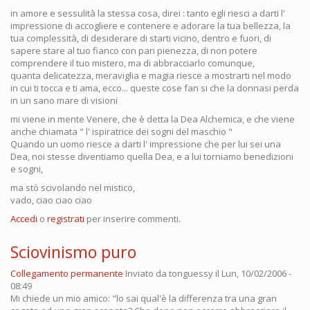
in amore e sessulità la stessa cosa, direi : tanto egli riesci a darti l'
impressione di accogliere e contenere e adorare la tua bellezza, la
tua complessità, di desiderare di starti vicino, dentro e fuori, di
sapere stare al tuo fianco con pari pienezza, di non potere
comprendere il tuo mistero, ma di abbracciarlo comunque,
quanta delicatezza, meraviglia e magia riesce a mostrarti nel modo
in cui ti tocca e ti ama, ecco... queste cose fan si che la donnasi perda
in un sano mare di visioni
mi viene in mente Venere, che è detta la Dea Alchemica, e che viene
anche chiamata " l' ispiratrice dei sogni del maschio "
Quando un uomo riesce a darti l' impressione che per lui sei una
Dea, noi stesse diventiamo quella Dea, e a lui torniamo benedizioni
e sogni,
ma stò scivolando nel mistico,
vado, ciao ciao ciao
Accedi
o
registrati
per inserire commenti.
Sciovinismo puro
Collegamento permanente
Inviato da
tonguessy
il Lun, 10/02/2006 -
08:49
Mi chiede un mio amico: "lo sai qual'è la differenza tra una gran