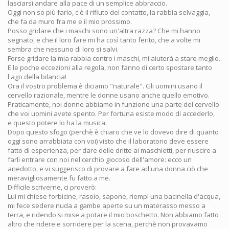
lasciarsi andare alla pace di un semplice abbraccio.
Oggi non so più farlo, c'è il rifiuto del contatto, la rabbia selvaggia,
che fa da muro fra me e il mio prossimo.
Posso gridare che i maschi sono un'altra razza? Che mi hanno
segnato, e che il loro fare mi ha così tanto ferito, che a volte mi
sembra che nessuno di loro si salvi.
Forse gridare la mia rabbia contro i maschi, mi aiuterà a stare meglio.
E le poche eccezioni alla regola, non fanno di certo spostare tanto
l'ago della bilancia!
Ora il vostro problema è diciamo "naturale". Gli uomini usano il
cervello razionale, mentre le donne usano anche quello emotivo.
Praticamente, noi donne abbiamo in funzione una parte del cervello
che voi uomini avete spento. Per fortuna esiste modo di accederlo,
e questo potere lo ha la musica.
Dopo questo sfogo (perchè è chiaro che ve lo dovevo dire di quanto
oggi sono arrabbiata con voi) visto che il laboratorio deve essere
fatto di esperienza, per dare delle dritte ai maschietti, per riuscire a
farli entrare con noi nel cerchio giocoso dell'amore: ecco un
anedotto, e vi suggerisco di provare a fare ad una donna ciò che
meravigliosamente fu fatto a me.
Difficile scriverne, ci proverò:
Lui mi chiese forbicine, rasoio, sapone, riempì una bacinella d'acqua,
mi fece sedere nuda a gambe aperte su un materasso messo a
terra, e ridendo si mise a potare il mio boschetto. Non abbiamo fatto
altro che ridere e sorridere per la scena, perchè non provavamo