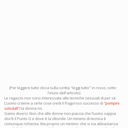
(Per leggere tutto clicca sulla scritta "leggi tutto" in rosso, sotto
l'inizio dell'articolo)
Le ragazze non sono interessate alle tecniche sessuali di per sé.
L’uomo ci tiene a certe cose (vedi il fragoroso successo di
“pompini
solodali”
) la donna no.
Siamo diversi. Non che alle donne non piaccia che l’uomo sappia
dov’è il Punto G e dove è la clitoride. Un minimo di tecnica è
comunque richiesta. Ma proprio un minimo: che si sia abbastanza