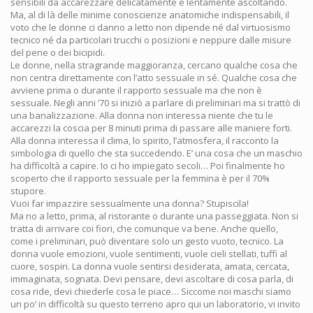
sensibili da accarezzare delicatamente e lentamente ascoltando.
Ma, al di là delle minime conoscienze anatomiche indispensabili, il
voto che le donne ci danno a letto non dipende né dal virtuosismo
tecnico né da particolari trucchi o posizioni e neppure dalle misure
del pene o dei bicipidi.
Le donne, nella stragrande maggioranza, cercano qualche cosa che
non centra direttamente con l’atto sessuale in sé. Qualche cosa che
avviene prima o durante il rapporto sessuale ma che non è
sessuale. Negli anni ’70 si iniziò a parlare di preliminari ma si trattò di
una banalizzazione. Alla donna non interessa niente che tu le
accarezzi la coscia per 8 minuti prima di passare alle maniere forti.
Alla donna interessa il clima, lo spirito, l’atmosfera, il racconto la
simbologia di quello che sta succedendo. E’ una cosa che un maschio
ha difficoltà a capire. Io ci ho impiegato secoli… Poi finalmente ho
scoperto che il rapporto sessuale per la femmina è per il 70%
stupore.
Vuoi far impazzire sessualmente una donna? Stupiscila!
Ma no a letto, prima, al ristorante o durante una passeggiata. Non si
tratta di arrivare coi fiori, che comunque va bene. Anche quello,
come i preliminari, può diventare solo un gesto vuoto, tecnico. La
donna vuole emozioni, vuole sentimenti, vuole cieli stellati, tuffi al
cuore, sospiri. La donna vuole sentirsi desiderata, amata, cercata,
immaginata, sognata. Devi pensare, devi ascoltare di cosa parla, di
cosa ride, devi chiederle cosa le piace… Siccome noi maschi siamo
un po’ in difficoltà su questo terreno apro qui un laboratorio, vi invito