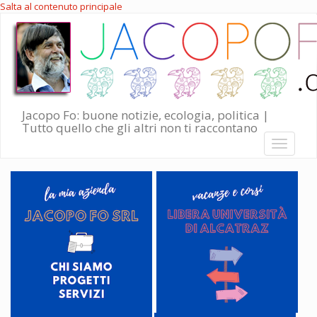
Salta al contenuto principale
Jacopo Fo: buone notizie, ecologia, politica |
Tutto quello che gli altri non ti raccontano
Toggle
navigati