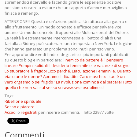
spremendoci il cervello e facendo girare le esperienze positive,
possiamo riuscire a evitare che un rapporto d’amore meraviglioso
finisca a remengo.
ATTENZIONE!!! Questa è un’azione politica. Un attacco alla guerra e
allo sfruttamento. Un modo concreto e efficace per salvare vite
umane. Un modo concreto di opporsi alle Multinazionali del Dolore.
La realtà è estremamente interconnessa e il battito di ali di una
farfalla a Sidney può scatenare una tempesta a New York. Le logiche
che hanno generato un problema sono inutili per risolverlo.
Per approfondire vedi l'indice degli articoli più importanti pubblicati
su questo blog e in particolare:
Il nemico da battere è il pensiero
lineare
Pompini solidali
Il desiderio femminile e le vacanze di sogno.
Lo stupratore è frigido! Ecco perché.
Eiaculazione Femminile. Quanto
eiaculano le donne? Apriamo il dibattito.
Caro maschio: il tuo è un
vero orgasmo o sei frigido? La rivoluzione comincia dal piacere!
Tutto
quello che non sai sul sesso su www.sessosublime.it!
Tags:
Ribellione spirituale
Sesso e piacere
Accedi
o
registrati
per inserire commenti.
letto 22977 volte
Commenti