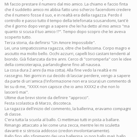
Mi faccio prestare il numero dal mio amico. La chiamo e faccio finta
che il suddetto amico mi abbia fatto uno scherzo facendomi credere
che il numero fosse il suo, e in realtà era della ragazza. Perdo il
controllo e passo tutto il tempo della telefonata scusandomi, tant'è
che il giorno dopo vengo a sapere che lei ha detto al mio amico "ma
quanto si scusa il tuo amico !?". Tempo dopo scopro che lei aveva
scoperto tutto.
Terza storia, da definirsi "Un Amore Impossibile".
Lei, una simpaticissima ragazza, oltre che bellissima. Corpo magro e
asciutto ma molto bello. Occhi azzurri, capelli lisci castani tendenti al
biondo. Già fidanzata da tre anni. Cerco di "corromperla" con le idee
della comicoterapia, parlandogliene fino all nausea.
La cosa dura 2 anni (la mia cotta). Alla fine vedo la realtà e mi
rassegno. Nei giorni in cui decido di lasciar perdere, vengo a sapere
da parte di un'amica (l'informazione non era sicura) un commento di
lei su di me, "XXXX non capisce che io amo XXXX2 e che non lo
lascerò mai".
Ultime due brevi storie da definire "approcci".
Festa scolastica di Marzo, discoteca.
La ragazza dell'inizio del commento, la ballerina, eravamo compagni
di classe.
C'era tutta la scuola al ballo. Ci mettimao tutti in pista a ballare.
Rimango attaccato a lei come una zecca, mentre lei mi sculetta
davanti e si striscia addosso (credon involontariamente).
Ballo fino allo sfinimento (lei una ballerina, io non ballo mai), ballo