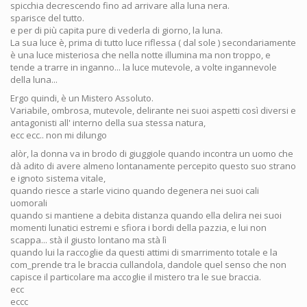
spicchia decrescendo fino ad arrivare alla luna nera.
sparisce del tutto.
e per di più capita pure di vederla di giorno, la luna.
La sua luce è, prima di tutto luce riflessa ( dal sole ) secondariamente
è una luce misteriosa che nella notte illumina ma non troppo, e
tende a trarre in inganno... la luce mutevole, a volte ingannevole
della luna...
Ergo quindi, è un Mistero Assoluto.
Variabile, ombrosa, mutevole, delirante nei suoi aspetti così diversi e
antagonisti all' interno della sua stessa natura,
ecc ecc.. non mi dilungo
alòr, la donna va in brodo di giuggiole quando incontra un uomo che
dà adito di avere almeno lontanamente percepito questo suo strano
e ignoto sistema vitale,
quando riesce a starle vicino quando degenera nei suoi cali
uomorali
quando si mantiene a debita distanza quando ella delira nei suoi
momenti lunatici estremi e sfiora i bordi della pazzia, e lui non
scappa... stà il giusto lontano ma stà lì
quando lui la raccoglie da questi attimi di smarrimento totale e la
com_prende tra le braccia cullandola, dandole quel senso che non
capisce il particolare ma accoglie il mistero tra le sue braccia.
ecc
eccc