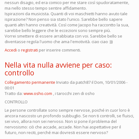
nessun disagio, ed era comico per me stare così spudoratamente,
ma nello stesso tempo sentire affidamento.
Ispirazioni da musicista. Quanti di voi maschietti hanno avuto tale
ispirazione? Non penso sia stato l'unico. Sarebbe bello sapere
quanti altri hanno creatività. Così come Jacopo ha raccontto la sua,
sarebbe bello leggere che le eccezioni sono sempre più.
Vorrei smettere di essere arrabbiata con voi. Sarebbe bello se
diventasse regola l'uomo che ama l'emotività. ciao ciao :)))
Accedi
o
registrati
per inserire commenti.
Nella vita nulla avviene per caso:
controllo
Collegamento permanente
Inviato da
patch87
il Dom, 10/01/2006 -
00:01
Tratto da:
www.osho.com
, i tarocchi zen di osho
CONTROLLO
Le persone controllate sono sempre nervose, poiché in cuor loro è
ancora nascosto un profondo subbuglio. Se non ti controlli, se fluisci,
sei vivo, allora non sei nervoso. Non si pone il problema del
nervosismo: ciò che accade, accade. Non hai aspettative per il
futuro, non reciti, perché mai dovresti essere nervoso?