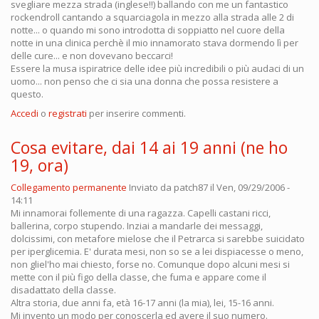
svegliare mezza strada (inglese!!) ballando con me un fantastico
rockendroll cantando a squarciagola in mezzo alla strada alle 2 di
notte... o quando mi sono introdotta di soppiatto nel cuore della
notte in una clinica perchè il mio innamorato stava dormendo lì per
delle cure... e non dovevano beccarci!
Essere la musa ispiratrice delle idee più incredibili o più audaci di un
uomo... non penso che ci sia una donna che possa resistere a
questo.
Accedi
o
registrati
per inserire commenti.
Cosa evitare, dai 14 ai 19 anni (ne ho
19, ora)
Collegamento permanente
Inviato da
patch87
il Ven, 09/29/2006 -
14:11
Mi innamorai follemente di una ragazza. Capelli castani ricci,
ballerina, corpo stupendo. Inziai a mandarle dei messaggi,
dolcissimi, con metafore mielose che il Petrarca si sarebbe suicidato
per iperglicemia. E' durata mesi, non so se a lei dispiacesse o meno,
non gliel'ho mai chiesto, forse no. Comunque dopo alcuni mesi si
mette con il più figo della classe, che fuma e appare come il
disadattato della classe.
Altra storia, due anni fa, età 16-17 anni (la mia), lei, 15-16 anni.
Mi invento un modo per conoscerla ed avere il suo numero.