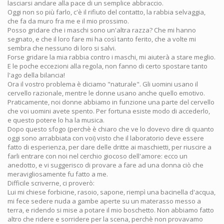
lasciarsi andare alla pace di un semplice abbraccio.
Oggi non so più farlo, c'è il rifiuto del contatto, la rabbia selvaggia,
che fa da muro fra me e il mio prossimo.
Posso gridare che i maschi sono un'altra razza? Che mi hanno
segnato, e che il loro fare mi ha così tanto ferito, che a volte mi
sembra che nessuno di loro si salvi.
Forse gridare la mia rabbia contro i maschi, mi aiuterà a stare meglio.
E le poche eccezioni alla regola, non fanno di certo spostare tanto
l'ago della bilancia!
Ora il vostro problema è diciamo "naturale". Gli uomini usano il
cervello razionale, mentre le donne usano anche quello emotivo.
Praticamente, noi donne abbiamo in funzione una parte del cervello
che voi uomini avete spento. Per fortuna esiste modo di accederlo,
e questo potere lo ha la musica.
Dopo questo sfogo (perchè è chiaro che ve lo dovevo dire di quanto
oggi sono arrabbiata con voi) visto che il laboratorio deve essere
fatto di esperienza, per dare delle dritte ai maschietti, per riuscire a
farli entrare con noi nel cerchio giocoso dell'amore: ecco un
anedotto, e vi suggerisco di provare a fare ad una donna ciò che
meravigliosamente fu fatto a me.
Difficile scriverne, ci proverò:
Lui mi chiese forbicine, rasoio, sapone, riempì una bacinella d'acqua,
mi fece sedere nuda a gambe aperte su un materasso messo a
terra, e ridendo si mise a potare il mio boschetto. Non abbiamo fatto
altro che ridere e sorridere per la scena, perchè non provavamo