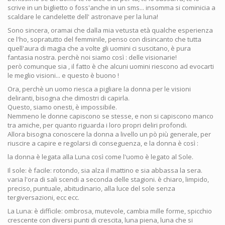
scrive in un biglietto o foss'anche in un sms... insomma si cominicia a
scaldare le candelette dell' astronave per la luna!
Sono sincera, oramai che dalla mia vetusta età qualche esperienza
ce l'ho, sopratutto del femminile, penso con disincanto che tutta
quell'aura di magia che a volte gli uomini ci suscitano, è pura
fantasia nostra. perchè noi siamo così : delle visionarie!
però comunque sia , il fatto è che alcuni uomini riescono ad evocarti
le meglio visioni... e questo è buono !
Ora, perchè un uomo riesca a pigliare la donna per le visioni
deliranti, bisogna che dimostri di capirla.
Questo, siamo onesti, è impossibile.
Nemmeno le donne capiscono se stesse, e non si capiscono manco
tra amiche, per quanto riguarda i loro propri deliri profondi.
Allora bisogna conoscere la donna a livello un pò più generale, per
riuscire a capire e regolarsi di conseguenza, e la donna è così :
la donna è legata alla Luna così come l'uomo è legato al Sole.
Il sole: è facile: rotondo, sia alza il mattino e sia abbassa la sera.
varia l'ora di sali scendi a seconda delle stagioni. è chiaro, limpido,
preciso, puntuale, abitudinario, alla luce del sole senza
tergiversazioni, ecc ecc.
La Luna: è difficile: ombrosa, mutevole, cambia mille forme, spicchio
crescente con diversi punti di crescita, luna piena, luna che si