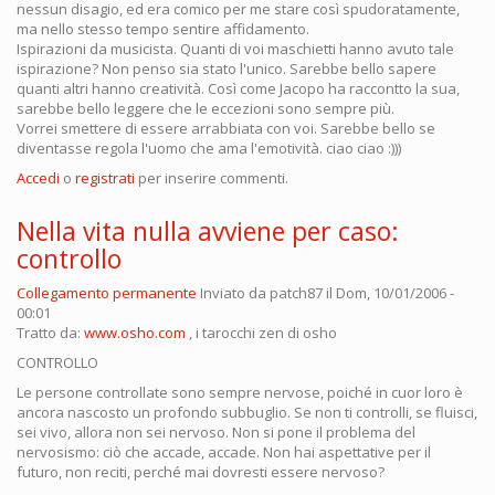
nessun disagio, ed era comico per me stare così spudoratamente,
ma nello stesso tempo sentire affidamento.
Ispirazioni da musicista. Quanti di voi maschietti hanno avuto tale
ispirazione? Non penso sia stato l'unico. Sarebbe bello sapere
quanti altri hanno creatività. Così come Jacopo ha raccontto la sua,
sarebbe bello leggere che le eccezioni sono sempre più.
Vorrei smettere di essere arrabbiata con voi. Sarebbe bello se
diventasse regola l'uomo che ama l'emotività. ciao ciao :)))
Accedi
o
registrati
per inserire commenti.
Nella vita nulla avviene per caso:
controllo
Collegamento permanente
Inviato da
patch87
il Dom, 10/01/2006 -
00:01
Tratto da:
www.osho.com
, i tarocchi zen di osho
CONTROLLO
Le persone controllate sono sempre nervose, poiché in cuor loro è
ancora nascosto un profondo subbuglio. Se non ti controlli, se fluisci,
sei vivo, allora non sei nervoso. Non si pone il problema del
nervosismo: ciò che accade, accade. Non hai aspettative per il
futuro, non reciti, perché mai dovresti essere nervoso?