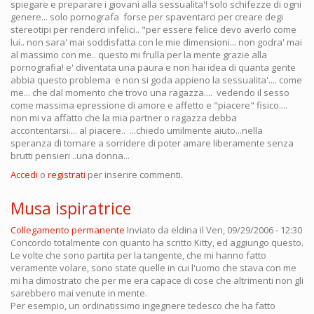
spiegare e preparare i giovani alla sessualita'! solo schifezze di ogni
genere... solo pornografa forse per spaventarci per creare degi
stereotipi per renderci infelici.. "per essere felice devo averlo come
lui.. non sara' mai soddisfatta con le mie dimensioni... non godra' mai
al massimo con me.. questo mi frulla per la mente grazie alla
pornografia! e' diventata una paura e non hai idea di quanta gente
abbia questo problema e non si goda appieno la sessualita'.... come
me... che dal momento che trovo una ragazza.... vedendo il sesso
come massima epressione di amore e affetto e "piacere" fisico....
non mi va affatto che la mia partner o ragazza debba
accontentarsi.... al piacere.. ...chiedo umilmente aiuto...nella
speranza di tornare a sorridere di poter amare liberamente senza
brutti pensieri ..una donna...
Accedi
o
registrati
per inserire commenti.
Musa ispiratrice
Collegamento permanente
Inviato da
eldina
il Ven, 09/29/2006 - 12:30
Concordo totalmente con quanto ha scritto Kitty, ed aggiungo questo.
Le volte che sono partita per la tangente, che mi hanno fatto
veramente volare, sono state quelle in cui l'uomo che stava con me
mi ha dimostrato che per me era capace di cose che altrimenti non gli
sarebbero mai venute in mente.
Per esempio, un ordinatissimo ingegnere tedesco che ha fatto