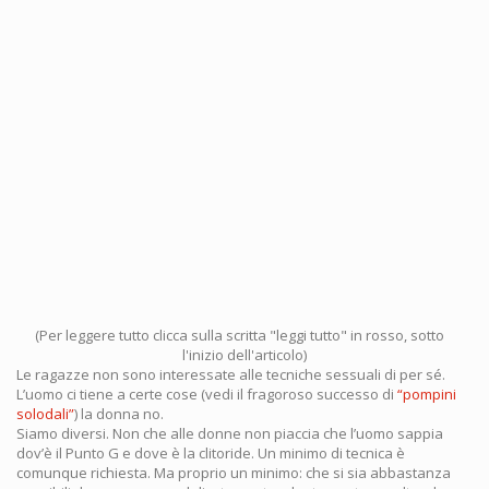
(Per leggere tutto clicca sulla scritta "leggi tutto" in rosso, sotto
l'inizio dell'articolo)
Le ragazze non sono interessate alle tecniche sessuali di per sé.
L’uomo ci tiene a certe cose (vedi il fragoroso successo di
“pompini
solodali”
) la donna no.
Siamo diversi. Non che alle donne non piaccia che l’uomo sappia
dov’è il Punto G e dove è la clitoride. Un minimo di tecnica è
comunque richiesta. Ma proprio un minimo: che si sia abbastanza