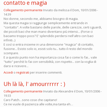
contatto e magia
Collegamento permanente
Inviato da
melissa
il Dom, 10/01/2006 -
14:39
Noi donne, secondo me, abbiamo bisogno di magia.
Ma questa magia si raggiunge semplicemente entrando in
"contatto". A volte bastano delle parole, delle carezze, certi sguardi,
dei piccoli baci che man mano diventano più intensi... (Forse ci
baciamo troppo poco? E' splendido perdersi nell'altro con baci
infiniti...)
E così si entra insieme in una dimensione "magica" di contatto,
fusione... Esisto solo io, esisti solo tu... tutto il resto del mondo
scompare.
E a questo punto non ha importanza cosa fai o come lo fai... vale
"tutto" perchè lo fai con sensibilità, con rispetto... con la voglia di
darsi e ricevere...
Accedi
o
registrati
per inserire commenti.
Uh là là, l' amourrrrrr : )
Collegamento permanente
Inviato da
Alexandre
il Dom, 10/01/2006 -
19:33
Caro Patch…sono cose che capitano!
Ce ne vuole di pazienza alle volte,ma tanta eh…