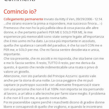
Comincio io?
Collegamento permanente
Inviato da
Kitty
il Ven, 09/29/2006 - 12:14
...che strano essere la prima a rispondere, mai successo finora... :-)
Premesso che non ho la più pallida idea di cosa piaccia alle altre
donne, e che pertanto parlerò PER ME E SOLO PER ME, le mie
esperienze più memorabili sono state sempre legate all'importanza
che il mio uomo mi ha dato. La cosa più importante in assoluto,
quella che spalanca i cancelli del paradiso, è che lui sia lì CON me e
PER me, e SOLO per me. Che mi faccia sentire desiderata e unica,
importante.
Che sia presente, che mi ascolti e mi risponda, che stia bene con me
e me lo faccia sentire. Il resto, TUTTO il resto, per me deriva da
questo, è questo che rende indimenticabile una risata o privo di
valore un gioiello.
Attenzione, non sto parlando del Principe Azzurro: questo vale
anche per la storia di una notte. La cosa peggiore che mi può
capitare (e purtroppo succede con allarmante frequenza) è stare
con una persona che non è lì al 100%: non importa se sta pensando
al lavoro, a un'altra o alle tecniche per farmi stare meglio. Il problema
è che non è lì con me, e questo rovina tutto.
Poi mi piacerebbe capire perchè i maschietti dicono di gradire donne
libere e consapevoli di quello che vogliono, e quando le incontrano