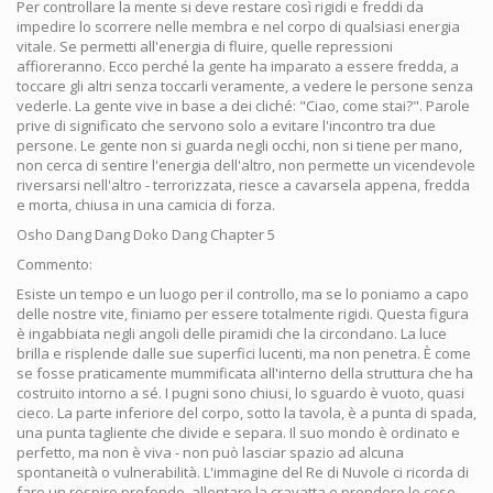
Per controllare la mente si deve restare così rigidi e freddi da
impedire lo scorrere nelle membra e nel corpo di qualsiasi energia
vitale. Se permetti all'energia di fluire, quelle repressioni
affioreranno. Ecco perché la gente ha imparato a essere fredda, a
toccare gli altri senza toccarli veramente, a vedere le persone senza
vederle. La gente vive in base a dei cliché: "Ciao, come stai?". Parole
prive di significato che servono solo a evitare l'incontro tra due
persone. Le gente non si guarda negli occhi, non si tiene per mano,
non cerca di sentire l'energia dell'altro, non permette un vicendevole
riversarsi nell'altro - terrorizzata, riesce a cavarsela appena, fredda
e morta, chiusa in una camicia di forza.
Osho Dang Dang Doko Dang Chapter 5
Commento:
Esiste un tempo e un luogo per il controllo, ma se lo poniamo a capo
delle nostre vite, finiamo per essere totalmente rigidi. Questa figura
è ingabbiata negli angoli delle piramidi che la circondano. La luce
brilla e risplende dalle sue superfici lucenti, ma non penetra. È come
se fosse praticamente mummificata all'interno della struttura che ha
costruito intorno a sé. I pugni sono chiusi, lo sguardo è vuoto, quasi
cieco. La parte inferiore del corpo, sotto la tavola, è a punta di spada,
una punta tagliente che divide e separa. Il suo mondo è ordinato e
perfetto, ma non è viva - non può lasciar spazio ad alcuna
spontaneità o vulnerabilità. L'immagine del Re di Nuvole ci ricorda di
fare un respiro profondo, allentare la cravatta e prendere le cose