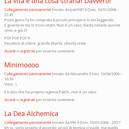
La vita è una cosa strana! Davvero!
Collegamento permanente
Inviato da
patch87
il Dom, 10/01/2006 -
22:45
Pochi giorni fa ho comprato il piccolo principe e lo sto leggendo.
E guarda te me lo trovo citato. Non è un caso. Basta notarle queste
cose, e già.:D
POF POF POF !!!
Decidere di ridere, grande libertà. Libertà reale
Accedi
o
registrati
per inserire commenti.
Minimoooo
Collegamento permanente
Inviato da
Alexandre
il Ven, 10/06/2006 -
16:39
Visto : )
E ti dico che ha proprio ragione,Patch...non è un caso.
Accedi
o
registrati
per inserire commenti.
La Dea Alchemica
Collegamento permanente
Inviato da
Elle
il Dom, 10/01/2006 - 20:57
eh si.. sono proprio d'accordo: un pò di tecnica ci vuole, ma quello