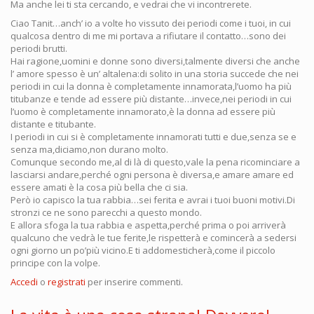
Ma anche lei ti sta cercando, e vedrai che vi incontrerete.
Ciao Tanit…anch’ io a volte ho vissuto dei periodi come i tuoi, in cui
qualcosa dentro di me mi portava a rifiutare il contatto…sono dei
periodi brutti.
Hai ragione,uomini e donne sono diversi,talmente diversi che anche
l’ amore spesso è un’ altalena:di solito in una storia succede che nei
periodi in cui la donna è completamente innamorata,l’uomo ha più
titubanze e tende ad essere più distante…invece,nei periodi in cui
l’uomo è completamente innamorato,è la donna ad essere più
distante e titubante.
I periodi in cui si è completamente innamorati tutti e due,senza se e
senza ma,diciamo,non durano molto.
Comunque secondo me,al di là di questo,vale la pena ricominciare a
lasciarsi andare,perché ogni persona è diversa,e amare amare ed
essere amati è la cosa più bella che ci sia.
Però io capisco la tua rabbia…sei ferita e avrai i tuoi buoni motivi.Di
stronzi ce ne sono parecchi a questo mondo.
E allora sfoga la tua rabbia e aspetta,perché prima o poi arriverà
qualcuno che vedrà le tue ferite,le rispetterà e comincerà a sedersi
ogni giorno un po’più vicino.E ti addomesticherà,come il piccolo
principe con la volpe.
Accedi
o
registrati
per inserire commenti.