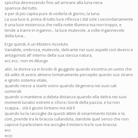
spicchia decrescendo fino ad arrivare alla luna nera.
sparisce del tutto.
e per di più capita pure di vederla di giorno, la luna.
La sua luce è, prima di tutto luce riflessa ( dal sole ) secondariamente
è una luce misteriosa che nella notte illumina ma non troppo, e
tende a trarre in inganno... la luce mutevole, a volte ingannevole
della luna...
Ergo quindi, è un Mistero Assoluto.
Variabile, ombrosa, mutevole, delirante nei suoi aspetti così diversi e
antagonisti all' interno della sua stessa natura,
ecc ecc.. non mi dilungo
alòr, la donna va in brodo di giuggiole quando incontra un uomo che
dà adito di avere almeno lontanamente percepito questo suo strano
e ignoto sistema vitale,
quando riesce a starle vicino quando degenera nei suoi cali
uomorali
quando si mantiene a debita distanza quando ella delira nei suoi
momenti lunatici estremi e sfiora i bordi della pazzia, e lui non
scappa... stà il giusto lontano ma stà lì
quando lui la raccoglie da questi attimi di smarrimento totale e la
com_prende tra le braccia cullandola, dandole quel senso che non
capisce il particolare ma accoglie il mistero tra le sue braccia.
ecc
eccc