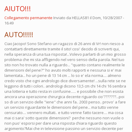
AIUTO!!!
Collegamento permanente
Inviato da
HELLAS81
il Dom, 10/28/2007 -
16:49
AUTO!!!!!
Ciao Jacopo! Sono Stefano un ragazzo di 26 anni di Vr! non riesco a
contattarti direttamente tramite il sito! cosi' decido di scriverti qui,
nella speranza di una tua risposta!...Volevo parlarti di un mio grosso
problema che mi sta affligendo nel vero senso della parola. Nel tuo
sito non ho trovato nulla a riguardo... "quanto contano realmente le
dimensioni del pene?" ho avuto molti rapporti e nessuna si e' mai
lamentata... ho un pene di 13 14 cm ... lo so e' ela norma.... almeno
credo visto che ogni andrologo dice diversamente! ...sulla rete se ne
leggono di tutti i colori.. andrologi dicono 13,5 cm chi 14 chi 16 sembra
una lotteria e tutto resta in confusine...... e possibile che non esista
ancora una operazione chirurgica decente riguardo cio'???????...poi
so di un servizio delle "iene" che anni fa.. 2003 penso.. provo' a fare
un servizio riguardante le dimensioni del pene... ma tutto venne
censurato.... vennero multati.. e tutto venne fatto tacere.... ma cosa
mai ci sara' sotto queste dimensioni? perche nessuno non vuole o
non puo' esporsi per dare una risposta chiara riguardo questo
argomento?Mai che in televisione passino un servizio decente per