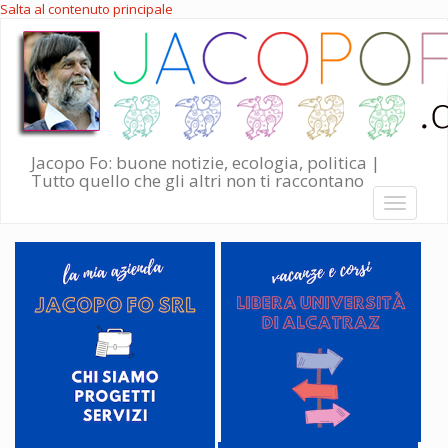
Salta al contenuto principale
Jacopo Fo: buone notizie, ecologia, politica |
Tutto quello che gli altri non ti raccontano
Toggle
navigati