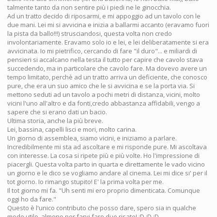
talmente tanto da non sentire più i piedi ne le ginocchia.
Ad un tratto decido di riposarmi, e mi appoggio ad un tavolo con le
due mani. Lei mi si avvicina e inizia a ballarmi accanto (eravamo fuori
la pista da ballo!!!) strusciandosi, questa volta non credo
involontariamente. Eravamo solo io e lei, e lei deliberatamente si era
avvicinata. Io mi pietrifico, cercando di fare "il duro"... e miliardi di
pensieri si accalcano nella testa il tutto per capire che cavolo stava
succedendo, ma in particolare che cavolo fare. Ma dovevo avere un
tempo limitato, perchè ad un tratto arriva un deficiente, che conosco
pure, che era un suo amico che le si avvicina e se la porta via. Si
mettono seduti ad un tavolo a pochi metri di distanza, vicini, molto
vicini l'uno all'altro e da fonti,credo abbastanza affidabili, vengo a
sapere che si erano dati un bacio.
Ultima storia, anche la più breve.
Lei, bassina, capelli lisci e mori, molto carina.
Un giorno di assemblea, siamo vicini, e iniziamo a parlare.
Incredibilmente mi sta ad ascoltare e mi risponde pure. Mi ascoltava
con interesse. La cosa si ripete più e più volte. Ho l'impressione di
piacergli. Questa volta parto in quarta e direttamente le vado vicino
un giorno e le dico se vogliamo andare al cinema. Lei mi dice si' per il
tot giorno. Io rimango stupito! E' la prima volta per me.
Il tot giorno mi fa. "Uh senti mi ero proprio dimenticata. Comunque
oggi ho da fare."
Questo è l'unico contributo che posso dare, spero sia in qualche
modo utile, almeno per farvi fare due risate! :D :D :D