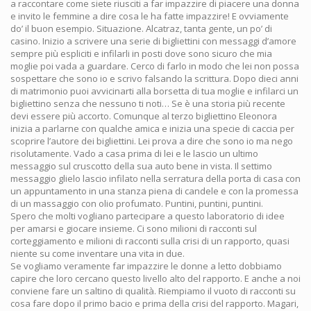
a raccontare come siete riusciti a far impazzire di piacere una donna
e invito le femmine a dire cosa le ha fatte impazzire! E ovviamente
do’ il buon esempio. Situazione. Alcatraz, tanta gente, un po’ di
casino. Inizio a scrivere una serie di bigliettini con messaggi d’amore
sempre più espliciti e infilarli in posti dove sono sicuro che mia
moglie poi vada a guardare. Cerco di farlo in modo che lei non possa
sospettare che sono io e scrivo falsando la scrittura. Dopo dieci anni
di matrimonio puoi avvicinarti alla borsetta di tua moglie e infilarci un
bigliettino senza che nessuno ti noti… Se è una storia più recente
devi essere più accorto. Comunque al terzo bigliettino Eleonora
inizia a parlarne con qualche amica e inizia una specie di caccia per
scoprire l’autore dei bigliettini. Lei prova a dire che sono io ma nego
risolutamente. Vado a casa prima di lei e le lascio un ultimo
messaggio sul cruscotto della sua auto bene in vista. Il settimo
messaggio glielo lascio infilato nella serratura della porta di casa con
un appuntamento in una stanza piena di candele e con la promessa
di un massaggio con olio profumato. Puntini, puntini, puntini.
Spero che molti vogliano partecipare a questo laboratorio di idee
per amarsi e giocare insieme. Ci sono milioni di racconti sul
corteggiamento e milioni di racconti sulla crisi di un rapporto, quasi
niente su come inventare una vita in due.
Se vogliamo veramente far impazzire le donne a letto dobbiamo
capire che loro cercano questo livello alto del rapporto. E anche a noi
conviene fare un saltino di qualità. Riempiamo il vuoto di racconti su
cosa fare dopo il primo bacio e prima della crisi del rapporto. Magari,