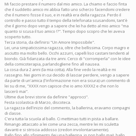
Mi faccio prestare il numero dal mio amico. La chiamo e faccio finta
che il suddetto amico mi abbia fatto uno scherzo facendomi credere
che il numero fosse il suo, e in realtà era della ragazza. Perdo il
controllo e passo tutto il tempo della telefonata scusandomi, tant'è
che il giorno dopo vengo a sapere che lei ha detto al mio amico "ma
quanto si scusa il tuo amico !?". Tempo dopo scopro che lei aveva
scoperto tutto.
Terza storia, da definirsi "Un Amore Impossibile".
Lei, una simpaticissima ragazza, oltre che bellissima. Corpo magro e
asciutto ma molto bello. Occhi azzurri, capelli lisci castani tendenti al
biondo. Già fidanzata da tre anni. Cerco di "corromperla" con le idee
della comicoterapia, parlandogliene fino all nausea.
La cosa dura 2 anni (la mia cotta). Alla fine vedo la realtà e mi
rassegno. Nei giorni in cui decido di lasciar perdere, vengo a sapere
da parte di un'amica (l'informazione non era sicura) un commento di
lei su di me, "XXXX non capisce che io amo XXXX2 e che non lo
lascerò mai".
Ultime due brevi storie da definire "approcci".
Festa scolastica di Marzo, discoteca.
La ragazza dell'inizio del commento, la ballerina, eravamo compagni
di classe.
C'era tutta la scuola al ballo. Ci mettimao tutti in pista a ballare.
Rimango attaccato a lei come una zecca, mentre lei mi sculetta
davanti e si striscia addosso (credon involontariamente).
Ballo fino allo sfinimento (lei una ballerina, io non ballo mai), ballo