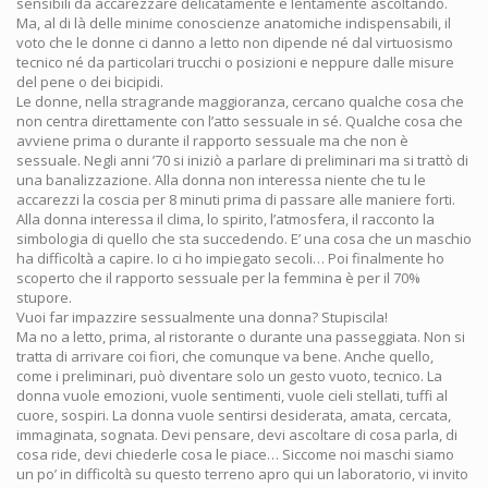
sensibili da accarezzare delicatamente e lentamente ascoltando.
Ma, al di là delle minime conoscienze anatomiche indispensabili, il
voto che le donne ci danno a letto non dipende né dal virtuosismo
tecnico né da particolari trucchi o posizioni e neppure dalle misure
del pene o dei bicipidi.
Le donne, nella stragrande maggioranza, cercano qualche cosa che
non centra direttamente con l’atto sessuale in sé. Qualche cosa che
avviene prima o durante il rapporto sessuale ma che non è
sessuale. Negli anni ’70 si iniziò a parlare di preliminari ma si trattò di
una banalizzazione. Alla donna non interessa niente che tu le
accarezzi la coscia per 8 minuti prima di passare alle maniere forti.
Alla donna interessa il clima, lo spirito, l’atmosfera, il racconto la
simbologia di quello che sta succedendo. E’ una cosa che un maschio
ha difficoltà a capire. Io ci ho impiegato secoli… Poi finalmente ho
scoperto che il rapporto sessuale per la femmina è per il 70%
stupore.
Vuoi far impazzire sessualmente una donna? Stupiscila!
Ma no a letto, prima, al ristorante o durante una passeggiata. Non si
tratta di arrivare coi fiori, che comunque va bene. Anche quello,
come i preliminari, può diventare solo un gesto vuoto, tecnico. La
donna vuole emozioni, vuole sentimenti, vuole cieli stellati, tuffi al
cuore, sospiri. La donna vuole sentirsi desiderata, amata, cercata,
immaginata, sognata. Devi pensare, devi ascoltare di cosa parla, di
cosa ride, devi chiederle cosa le piace… Siccome noi maschi siamo
un po’ in difficoltà su questo terreno apro qui un laboratorio, vi invito