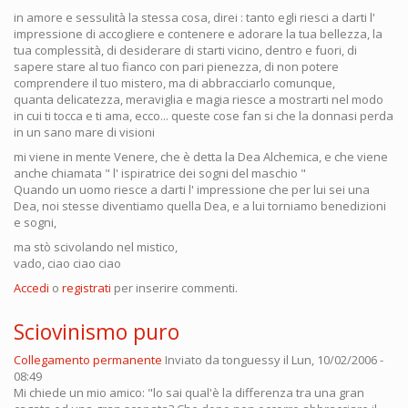
in amore e sessulità la stessa cosa, direi : tanto egli riesci a darti l'
impressione di accogliere e contenere e adorare la tua bellezza, la
tua complessità, di desiderare di starti vicino, dentro e fuori, di
sapere stare al tuo fianco con pari pienezza, di non potere
comprendere il tuo mistero, ma di abbracciarlo comunque,
quanta delicatezza, meraviglia e magia riesce a mostrarti nel modo
in cui ti tocca e ti ama, ecco... queste cose fan si che la donnasi perda
in un sano mare di visioni
mi viene in mente Venere, che è detta la Dea Alchemica, e che viene
anche chiamata " l' ispiratrice dei sogni del maschio "
Quando un uomo riesce a darti l' impressione che per lui sei una
Dea, noi stesse diventiamo quella Dea, e a lui torniamo benedizioni
e sogni,
ma stò scivolando nel mistico,
vado, ciao ciao ciao
Accedi
o
registrati
per inserire commenti.
Sciovinismo puro
Collegamento permanente
Inviato da
tonguessy
il Lun, 10/02/2006 -
08:49
Mi chiede un mio amico: "lo sai qual'è la differenza tra una gran