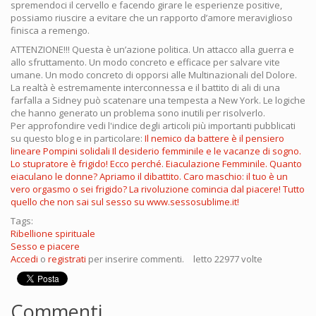
spremendoci il cervello e facendo girare le esperienze positive,
possiamo riuscire a evitare che un rapporto d’amore meraviglioso
finisca a remengo.
ATTENZIONE!!! Questa è un’azione politica. Un attacco alla guerra e
allo sfruttamento. Un modo concreto e efficace per salvare vite
umane. Un modo concreto di opporsi alle Multinazionali del Dolore.
La realtà è estremamente interconnessa e il battito di ali di una
farfalla a Sidney può scatenare una tempesta a New York. Le logiche
che hanno generato un problema sono inutili per risolverlo.
Per approfondire vedi l'indice degli articoli più importanti pubblicati
su questo blog e in particolare:
Il nemico da battere è il pensiero
lineare
Pompini solidali
Il desiderio femminile e le vacanze di sogno.
Lo stupratore è frigido! Ecco perché.
Eiaculazione Femminile. Quanto
eiaculano le donne? Apriamo il dibattito.
Caro maschio: il tuo è un
vero orgasmo o sei frigido? La rivoluzione comincia dal piacere!
Tutto
quello che non sai sul sesso su www.sessosublime.it!
Tags:
Ribellione spirituale
Sesso e piacere
Accedi
o
registrati
per inserire commenti.
letto 22977 volte
Commenti