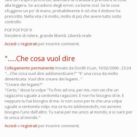
alla leggera. Se accadono degli errori, va bene così. Se le cose
sfuggono un po' di mano, probabilmente è ciò che il dottore ha
prescritto. Nella vita c'è molto, molto di più che avere tutto sotto
controllo.
POF POF POF !!!
Decidere di ridere, grande libertà. Libertà reale
Accedi
o
registrati
per inserire commenti.
"....Che cosa vuol dire
Collegamento permanente
Inviato da
Doc85
il Lun, 10/02/2006 - 23:24
"....Che cosa vuol dire addomesticare?" "E' una cosa da molto
dimenticata. Vuol dire creare dei legami..."
"Creare dei legami?"
"Certo," disse la volpe."Tu fino ad ora, per me, non sei che un
ragazzino uguale a centomila ragazzini. E non ho bisogno di te. E
neppure tu hai bisogno di me. Io non sono per te che una volpe
uguale a centomila volpi. ma se tu mi addomestichi, noi avremo
bisogno l'uno dell'altro. Tu sarai per me unico al mondo, e io sarò per
te unica al mondo."
Accedi
o
registrati
per inserire commenti.