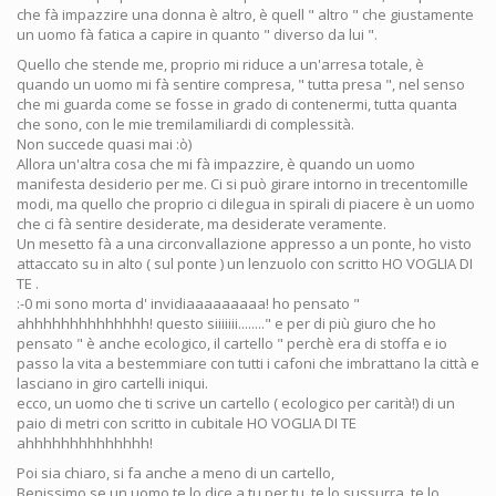
che fà impazzire una donna è altro, è quell " altro " che giustamente
un uomo fà fatica a capire in quanto " diverso da lui ".
Quello che stende me, proprio mi riduce a un'arresa totale, è
quando un uomo mi fà sentire compresa, " tutta presa ", nel senso
che mi guarda come se fosse in grado di contenermi, tutta quanta
che sono, con le mie tremilamiliardi di complessità.
Non succede quasi mai :ò)
Allora un'altra cosa che mi fà impazzire, è quando un uomo
manifesta desiderio per me. Ci si può girare intorno in trecentomille
modi, ma quello che proprio ci dilegua in spirali di piacere è un uomo
che ci fà sentire desiderate, ma desiderate veramente.
Un mesetto fà a una circonvallazione appresso a un ponte, ho visto
attaccato su in alto ( sul ponte ) un lenzuolo con scritto HO VOGLIA DI
TE .
:-0 mi sono morta d' invidiaaaaaaaaa! ho pensato "
ahhhhhhhhhhhhhh! questo siiiiiii........" e per di più giuro che ho
pensato " è anche ecologico, il cartello " perchè era di stoffa e io
passo la vita a bestemmiare con tutti i cafoni che imbrattano la città e
lasciano in giro cartelli iniqui.
ecco, un uomo che ti scrive un cartello ( ecologico per carità!) di un
paio di metri con scritto in cubitale HO VOGLIA DI TE
ahhhhhhhhhhhhhh!
Poi sia chiaro, si fa anche a meno di un cartello,
Benissimo se un uomo te lo dice a tu per tu, te lo sussurra, te lo