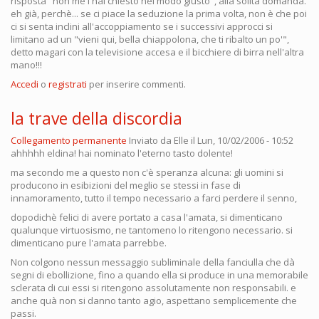
risposta "non me l'hai chiesto nel modo giusto", alla solita domanda.
eh già, perchè... se ci piace la seduzione la prima volta, non è che poi
ci si senta inclini all'accoppiamento se i successivi approcci si
limitano ad un "vieni qui, bella chiappolona, che ti ribalto un po'",
detto magari con la televisione accesa e il bicchiere di birra nell'altra
mano!!!
Accedi
o
registrati
per inserire commenti.
la trave della discordia
Collegamento permanente
Inviato da
Elle
il Lun, 10/02/2006 - 10:52
ahhhhh eldina! hai nominato l'eterno tasto dolente!
ma secondo me a questo non c'è speranza alcuna: gli uomini si
producono in esibizioni del meglio se stessi in fase di
innamoramento, tutto il tempo necessario a farci perdere il senno,
dopodichè felici di avere portato a casa l'amata, si dimenticano
qualunque virtuosismo, ne tantomeno lo ritengono necessario. si
dimenticano pure l'amata parrebbe.
Non colgono nessun messaggio subliminale della fanciulla che dà
segni di ebollizione, fino a quando ella si produce in una memorabile
sclerata di cui essi si ritengono assolutamente non responsabili. e
anche quà non si danno tanto agio, aspettano semplicemente che
passi.