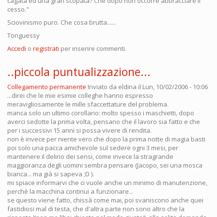
cagata ed una gran scopata? Che dopo non occorre abbracciare il
cesso."
Sciovinismo puro. Che cosa brutta......
Tonguessy
Accedi
o
registrati
per inserire commenti.
..piccola puntualizzazione...
Collegamento permanente
Inviato da
eldina
il Lun, 10/02/2006 - 10:06
...direi che le mie esimie colleghe hanno espresso
meravigliosamente le mille sfaccettature del problema.
manca solo un ultimo corollario: molto spesso i maschietti, dopo
averci sedotte la prima volta, pensano che il lavoro sia fatto e che
per i successivi 15 anni si possa vivere di rendita.
non è invece per niente vero che dopo la prima notte di magia basti
poi solo una pacca amichevole sul sedere ogni 3 mesi, per
mantenere il delirio dei sensi, come invece la stragrande
maggioranza degli uomini sembra pensare (Jacopo, sei una mosca
bianca... ma già si sapeva ;D ).
mi spiace informarvi che ci vuole anche un minimo di manutenzione,
perchè la macchina continui a funzionare...
se questo viene fatto, chissà come mai, poi svaniscono anche quei
fastidiosi mal di testa, che d'altra parte non sono altro che la