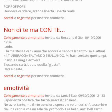
POF POF POF !!!
Decidere di ridere, grande libertà. Libertà reale
Accedi
o
registrati
per inserire commenti.
Non di te ma CON TE...
Collegamento permanente
Inviato da
Rossana
il Gio, 10/19/2006 -
19:34
...rido.
E la me stessa di 19 anni che ancora è sepolta lì dentro i miei attuali
44 TI ABBRACCIA SALTANDO E BALLANDO. Mi hai ricordato quei tempi.
Insisti. La magia arriverà.
E quando sarà, beata quella "giusta".
Baci e risate.
Accedi
o
registrati
per inserire commenti.
emotività
Collegamento permanente
Inviato da
tanit
il Sab, 09/30/2006 - 21:33
Esperienza positiva che faccia girare il pensiero.
Ne avrei tante, ma il mio pensiero spesso e volentieri si fa assorbire
da una rabbia che mi sale dal profondo. Era bello, anzi bellissimo