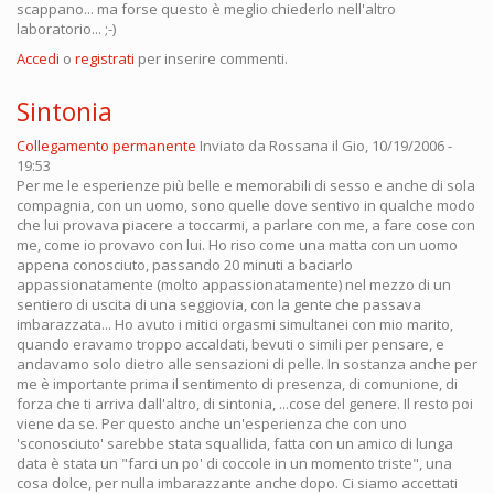
scappano... ma forse questo è meglio chiederlo nell'altro
laboratorio... ;-)
Accedi
o
registrati
per inserire commenti.
Sintonia
Collegamento permanente
Inviato da
Rossana
il Gio, 10/19/2006 -
19:53
Per me le esperienze più belle e memorabili di sesso e anche di sola
compagnia, con un uomo, sono quelle dove sentivo in qualche modo
che lui provava piacere a toccarmi, a parlare con me, a fare cose con
me, come io provavo con lui. Ho riso come una matta con un uomo
appena conosciuto, passando 20 minuti a baciarlo
appassionatamente (molto appassionatamente) nel mezzo di un
sentiero di uscita di una seggiovia, con la gente che passava
imbarazzata... Ho avuto i mitici orgasmi simultanei con mio marito,
quando eravamo troppo accaldati, bevuti o simili per pensare, e
andavamo solo dietro alle sensazioni di pelle. In sostanza anche per
me è importante prima il sentimento di presenza, di comunione, di
forza che ti arriva dall'altro, di sintonia, ...cose del genere. Il resto poi
viene da se. Per questo anche un'esperienza che con uno
'sconosciuto' sarebbe stata squallida, fatta con un amico di lunga
data è stata un "farci un po' di coccole in un momento triste", una
cosa dolce, per nulla imbarazzante anche dopo. Ci siamo accettati