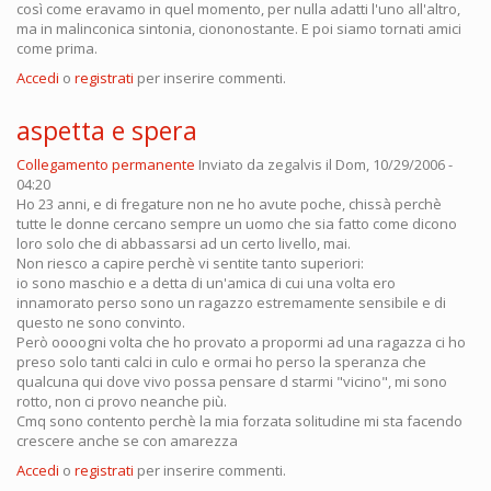
così come eravamo in quel momento, per nulla adatti l'uno all'altro,
ma in malinconica sintonia, ciononostante. E poi siamo tornati amici
come prima.
Accedi
o
registrati
per inserire commenti.
aspetta e spera
Collegamento permanente
Inviato da
zegalvis
il Dom, 10/29/2006 -
04:20
Ho 23 anni, e di fregature non ne ho avute poche, chissà perchè
tutte le donne cercano sempre un uomo che sia fatto come dicono
loro solo che di abbassarsi ad un certo livello, mai.
Non riesco a capire perchè vi sentite tanto superiori:
io sono maschio e a detta di un'amica di cui una volta ero
innamorato perso sono un ragazzo estremamente sensibile e di
questo ne sono convinto.
Però oooogni volta che ho provato a propormi ad una ragazza ci ho
preso solo tanti calci in culo e ormai ho perso la speranza che
qualcuna qui dove vivo possa pensare d starmi "vicino", mi sono
rotto, non ci provo neanche più.
Cmq sono contento perchè la mia forzata solitudine mi sta facendo
crescere anche se con amarezza
Accedi
o
registrati
per inserire commenti.