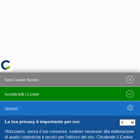
Solo Cookie Tecnici
Accetta tutti i Cookie
Salva
Opzioni
La tua privacy è importante per noi.
Nascondi Opzioni
Utilizziamo, senza il tuo consenso, cookies necessari alla elaborazione
di analisi statistiche e tecnici per l'utilizzo del sito. Chiudendo il Cookie