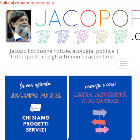
Salta al contenuto principale
Jacopo Fo: buone notizie, ecologia, politica |
Tutto quello che gli altri non ti raccontano
Toggle
navigati