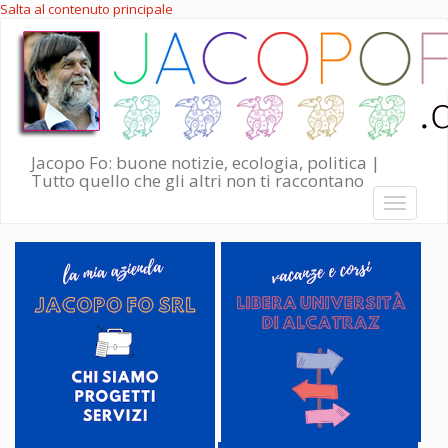
Salta al contenuto principale
Jacopo Fo: buone notizie, ecologia, politica |
Tutto quello che gli altri non ti raccontano
Toggle
navigati