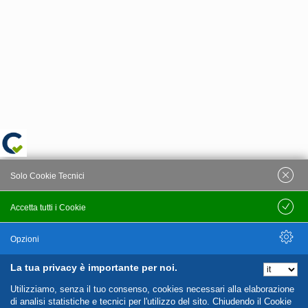
Solo Cookie Tecnici
Accetta tutti i Cookie
Salva
Opzioni
La tua privacy è importante per noi.
Nascondi Opzioni
Utilizziamo, senza il tuo consenso, cookies necessari alla elaborazione
di analisi statistiche e tecnici per l'utilizzo del sito. Chiudendo il Cookie