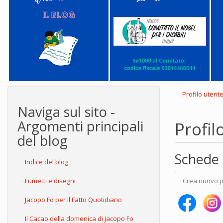
Profilo utent
Naviga sul sito -
Argomenti principali
Profil
del blog
Schede 
Indice del blog
Fumetti e disegni
Crea nuovo p
Jacopo Fo per il Fatto Quotidiano
Il Cacao della domenica di Jacopo Fo