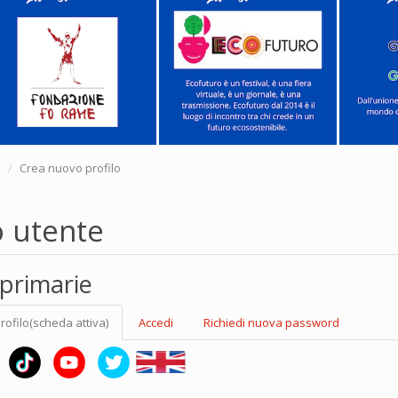
e
Crea nuovo profilo
o utente
primarie
rofilo
(scheda attiva)
Accedi
Richiedi nuova password