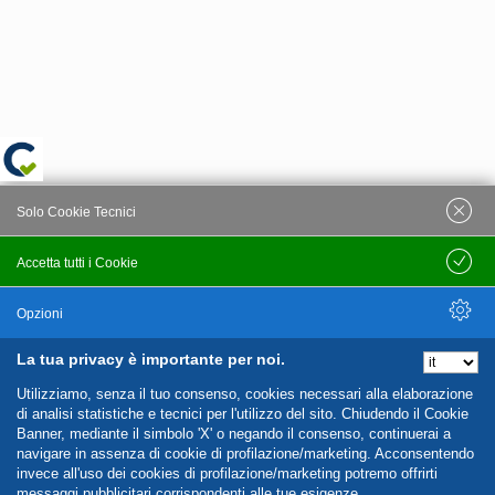
Solo Cookie Tecnici
Accetta tutti i Cookie
Salva
Opzioni
La tua privacy è importante per noi.
Nascondi Opzioni
Utilizziamo, senza il tuo consenso, cookies necessari alla elaborazione
di analisi statistiche e tecnici per l'utilizzo del sito. Chiudendo il Cookie
Banner, mediante il simbolo 'X' o negando il consenso, continuerai a
navigare in assenza di cookie di profilazione/marketing. Acconsentendo
invece all'uso dei cookies di profilazione/marketing potremo offrirti
messaggi pubblicitari corrispondenti alle tue esigenze.