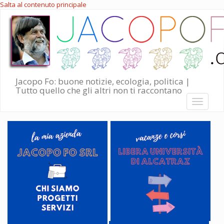
Salta al contenuto principale
Jacopo Fo: buone notizie, ecologia, politica |
Tutto quello che gli altri non ti raccontano
Toggle
navigati