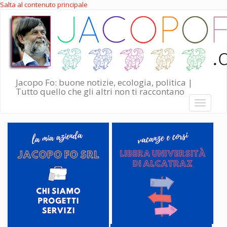
Salta al contenuto principale
Jacopo Fo: buone notizie, ecologia, politica |
Tutto quello che gli altri non ti raccontano
Toggle
navigati