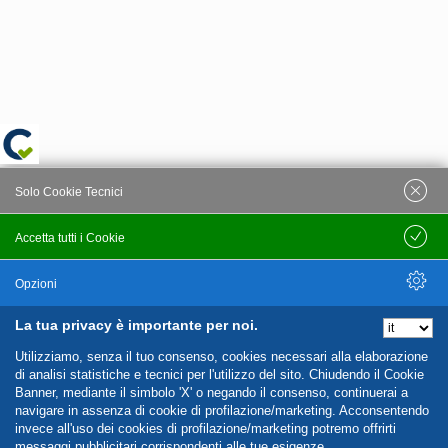
Solo Cookie Tecnici
Accetta tutti i Cookie
Salva
Opzioni
La tua privacy è importante per noi.
Nascondi Opzioni
Utilizziamo, senza il tuo consenso, cookies necessari alla elaborazione
di analisi statistiche e tecnici per l'utilizzo del sito. Chiudendo il Cookie
Banner, mediante il simbolo 'X' o negando il consenso, continuerai a
navigare in assenza di cookie di profilazione/marketing. Acconsentendo
invece all'uso dei cookies di profilazione/marketing potremo offrirti
messaggi pubblicitari corrispondenti alle tue esigenze.