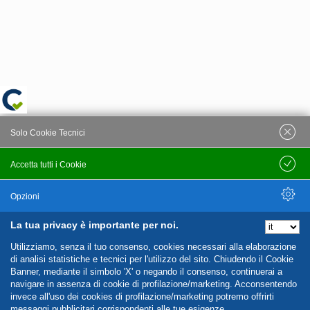
Solo Cookie Tecnici
Accetta tutti i Cookie
Salva
Opzioni
La tua privacy è importante per noi.
Nascondi Opzioni
Utilizziamo, senza il tuo consenso, cookies necessari alla elaborazione
di analisi statistiche e tecnici per l'utilizzo del sito. Chiudendo il Cookie
Banner, mediante il simbolo 'X' o negando il consenso, continuerai a
navigare in assenza di cookie di profilazione/marketing. Acconsentendo
invece all'uso dei cookies di profilazione/marketing potremo offrirti
messaggi pubblicitari corrispondenti alle tue esigenze.