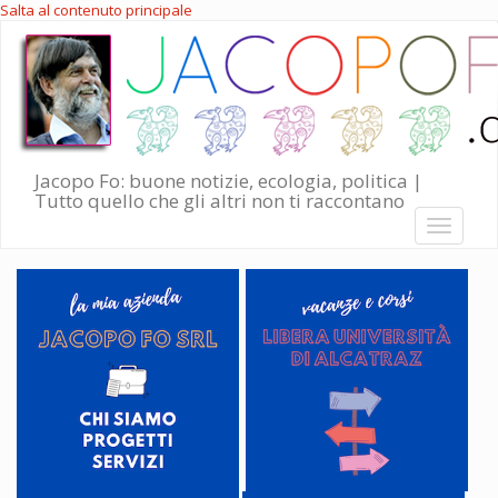
Salta al contenuto principale
Jacopo Fo: buone notizie, ecologia, politica |
Tutto quello che gli altri non ti raccontano
Toggle
navigati