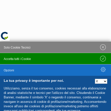
Solo Cookie Tecnici
Accetta tutti i Cookie
Salva
Opzioni
La tua privacy è importante per noi.
Nascondi Opzioni
Utilizziamo, senza il tuo consenso, cookies necessari alla elaborazione
di analisi statistiche e tecnici per l'utilizzo del sito. Chiudendo il Cookie
Banner, mediante il simbolo 'X' o negando il consenso, continuerai a
navigare in assenza di cookie di profilazione/marketing. Acconsentendo
invece all'uso dei cookies di profilazione/marketing potremo offrirti
messaggi pubblicitari corrispondenti alle tue esigenze.