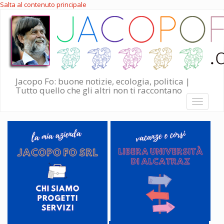
Salta al contenuto principale
Jacopo Fo: buone notizie, ecologia, politica |
Tutto quello che gli altri non ti raccontano
Toggle
navigati