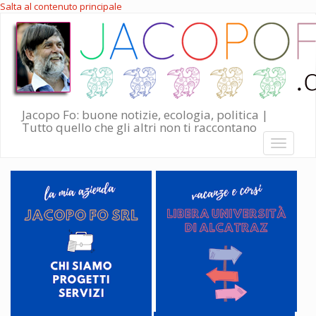
Salta al contenuto principale
Jacopo Fo: buone notizie, ecologia, politica |
Tutto quello che gli altri non ti raccontano
Toggle
navigati