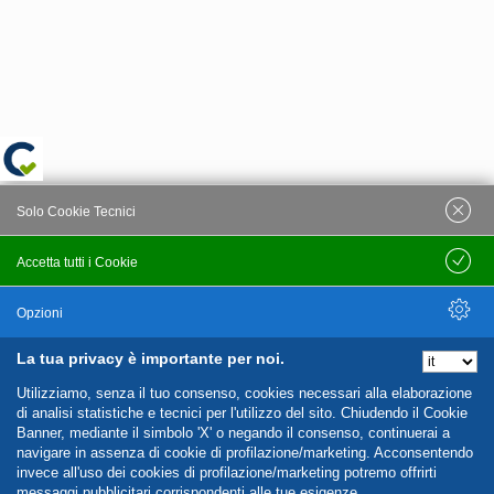
Solo Cookie Tecnici
Accetta tutti i Cookie
Salva
Opzioni
La tua privacy è importante per noi.
Nascondi Opzioni
Utilizziamo, senza il tuo consenso, cookies necessari alla elaborazione
di analisi statistiche e tecnici per l'utilizzo del sito. Chiudendo il Cookie
Banner, mediante il simbolo 'X' o negando il consenso, continuerai a
navigare in assenza di cookie di profilazione/marketing. Acconsentendo
invece all'uso dei cookies di profilazione/marketing potremo offrirti
messaggi pubblicitari corrispondenti alle tue esigenze.