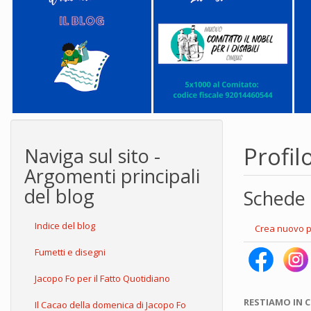
Profil
Naviga sul sito -
Argomenti principali
del blog
Schede 
Indice del blog
Crea nuovo p
Fumetti e disegni
Jacopo Fo per il Fatto Quotidiano
RESTIAMO IN 
Il Cacao della domenica di Jacopo Fo