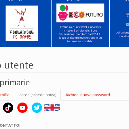
o utente
primarie
rofilo
Accedi
(scheda attiva)
Richiedi nuova password
CONTATTO!