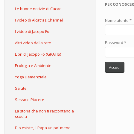
PER CONOSCER
Le buone notizie di Cacao
I video di Alcatraz Channel
Nome utente
*
I video di Jacopo Fo
Password
*
Altri video dalla rete
Libri di Jacopo Fo (GRATIS)
Ecologia e Ambiente
Accedi
Yoga Demenziale
Salute
Sesso e Piacere
La storia che non ti raccontano a
scuola
Dio esiste, il Papa un po' meno