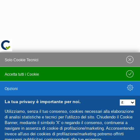
Solo Cookie Tecnici
Accetta tutti i Cookie
Salva
Opzioni
La tua privacy è importante per noi.
Nascondi Opzioni
Utilizziamo, senza il tuo consenso, cookies necessari alla elaborazione
di analisi statistiche e tecnici per l'utilizzo del sito. Chiudendo il Cookie
Banner, mediante il simbolo 'X' o negando il consenso, continuerai a
navigare in assenza di cookie di profilazione/marketing. Acconsentendo
invece all'uso dei cookies di profilazione/marketing potremo offrirti
messaggi pubblicitari corrispondenti alle tue esigenze.