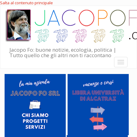
Salta al contenuto principale
Jacopo Fo: buone notizie, ecologia, politica |
Tutto quello che gli altri non ti raccontano
Toggle
navigati