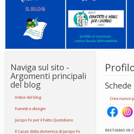
Profil
Naviga sul sito -
Argomenti principali
del blog
Schede 
Indice del blog
Crea nuovo p
Fumetti e disegni
Jacopo Fo per il Fatto Quotidiano
RESTIAMO IN 
Il Cacao della domenica di Jacopo Fo