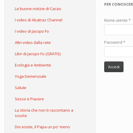
PER CONOSCER
Le buone notizie di Cacao
I video di Alcatraz Channel
Nome utente
*
I video di Jacopo Fo
Password
*
Altri video dalla rete
Libri di Jacopo Fo (GRATIS)
Ecologia e Ambiente
Accedi
Yoga Demenziale
Salute
Sesso e Piacere
La storia che non ti raccontano a
scuola
Dio esiste, il Papa un po' meno