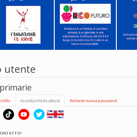
o utente
primarie
rofilo
Accedi
(scheda attiva)
Richiedi nuova password
CONTATTO!