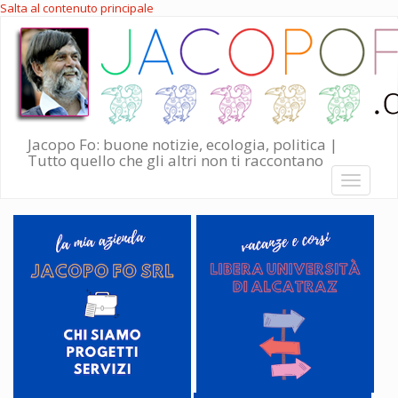
Salta al contenuto principale
Jacopo Fo: buone notizie, ecologia, politica |
Tutto quello che gli altri non ti raccontano
Toggle
navigati