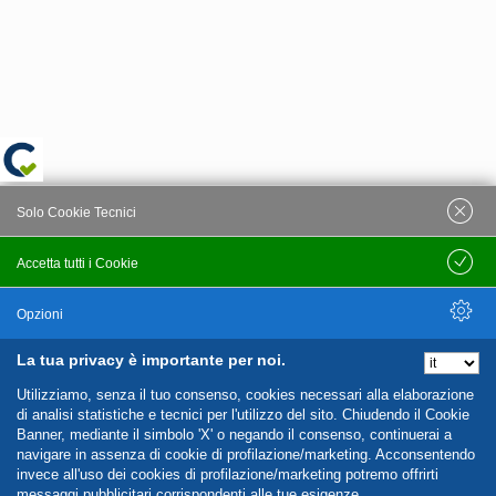
Solo Cookie Tecnici
Accetta tutti i Cookie
Salva
Opzioni
La tua privacy è importante per noi.
Nascondi Opzioni
Utilizziamo, senza il tuo consenso, cookies necessari alla elaborazione
di analisi statistiche e tecnici per l'utilizzo del sito. Chiudendo il Cookie
Banner, mediante il simbolo 'X' o negando il consenso, continuerai a
navigare in assenza di cookie di profilazione/marketing. Acconsentendo
invece all'uso dei cookies di profilazione/marketing potremo offrirti
messaggi pubblicitari corrispondenti alle tue esigenze.