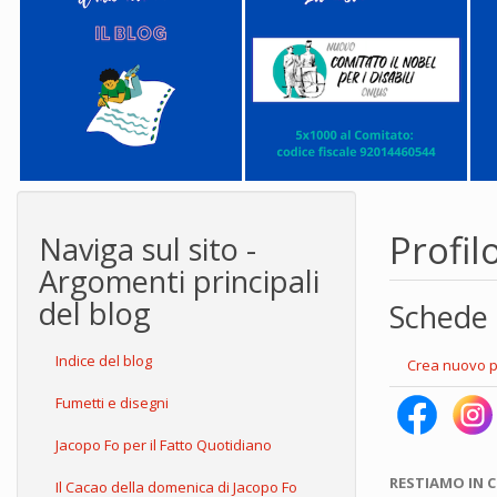
Profil
Naviga sul sito -
Argomenti principali
del blog
Schede 
Indice del blog
Crea nuovo p
Fumetti e disegni
Jacopo Fo per il Fatto Quotidiano
RESTIAMO IN 
Il Cacao della domenica di Jacopo Fo