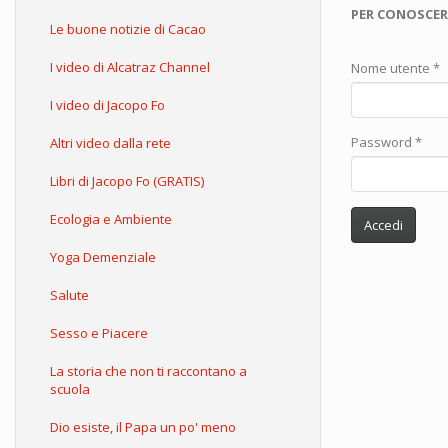
PER CONOSCER
Le buone notizie di Cacao
I video di Alcatraz Channel
Nome utente
*
I video di Jacopo Fo
Password
*
Altri video dalla rete
Libri di Jacopo Fo (GRATIS)
Ecologia e Ambiente
Accedi
Yoga Demenziale
Salute
Sesso e Piacere
La storia che non ti raccontano a
scuola
Dio esiste, il Papa un po' meno