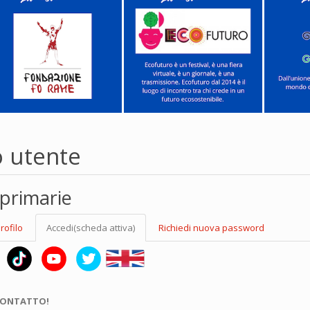
o utente
primarie
rofilo
Accedi
(scheda attiva)
Richiedi nuova password
CONTATTO!