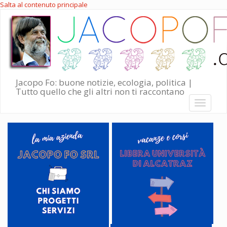
Salta al contenuto principale
Jacopo Fo: buone notizie, ecologia, politica |
Tutto quello che gli altri non ti raccontano
Toggle
navigati