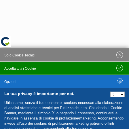
Solo Cookie Tecnici
Accetta tutti i Cookie
Salva
Opzioni
La tua privacy è importante per noi.
Nascondi Opzioni
Utilizziamo, senza il tuo consenso, cookies necessari alla elaborazione
di analisi statistiche e tecnici per l'utilizzo del sito. Chiudendo il Cookie
Banner, mediante il simbolo 'X' o negando il consenso, continuerai a
navigare in assenza di cookie di profilazione/marketing. Acconsentendo
invece all'uso dei cookies di profilazione/marketing potremo offrirti
messaggi pubblicitari corrispondenti alle tue esigenze.