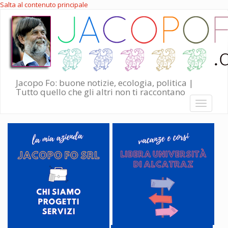
Salta al contenuto principale
Jacopo Fo: buone notizie, ecologia, politica |
Tutto quello che gli altri non ti raccontano
Toggle
navigati