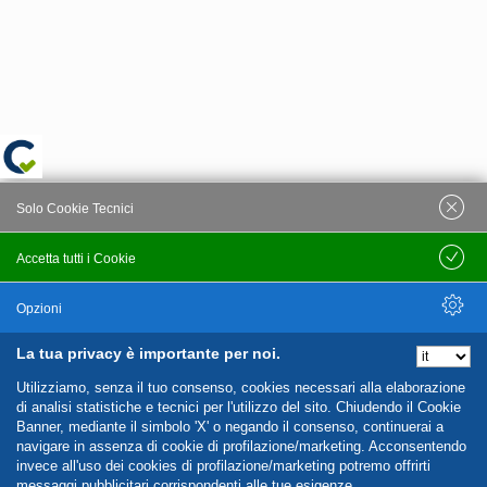
Solo Cookie Tecnici
Accetta tutti i Cookie
Salva
Opzioni
La tua privacy è importante per noi.
Nascondi Opzioni
Utilizziamo, senza il tuo consenso, cookies necessari alla elaborazione
di analisi statistiche e tecnici per l'utilizzo del sito. Chiudendo il Cookie
Banner, mediante il simbolo 'X' o negando il consenso, continuerai a
navigare in assenza di cookie di profilazione/marketing. Acconsentendo
invece all'uso dei cookies di profilazione/marketing potremo offrirti
messaggi pubblicitari corrispondenti alle tue esigenze.