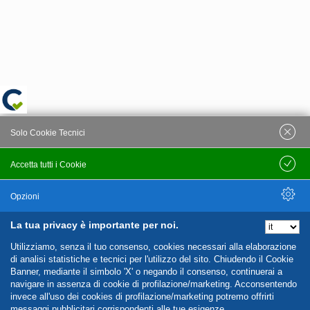
Solo Cookie Tecnici
Accetta tutti i Cookie
Salva
Opzioni
La tua privacy è importante per noi.
Nascondi Opzioni
Utilizziamo, senza il tuo consenso, cookies necessari alla elaborazione
di analisi statistiche e tecnici per l'utilizzo del sito. Chiudendo il Cookie
Banner, mediante il simbolo 'X' o negando il consenso, continuerai a
navigare in assenza di cookie di profilazione/marketing. Acconsentendo
invece all'uso dei cookies di profilazione/marketing potremo offrirti
messaggi pubblicitari corrispondenti alle tue esigenze.