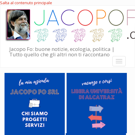
Salta al contenuto principale
Jacopo Fo: buone notizie, ecologia, politica |
Tutto quello che gli altri non ti raccontano
Toggle
navigati