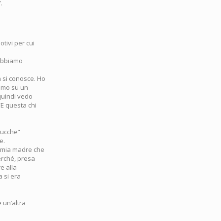
.
tivi per cui
 abbiamo
n si conosce. Ho
iamo su un
quindi vedo
“E questa chi
mucche”
e.
o mia madre che
erché, presa
re alla
a si era
 un’altra