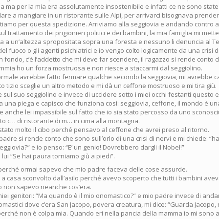
a ma per la mia era assolutamente insostenibile e infatti ce ne sono state
re a mangiare in un ristorante sulle Alpi, per arrivarci bisognava prender
rtiamo per questa spedizione. Arriviamo alla seggiovia e andando contro a 
ul trattamento dei prigionieri politici e dei bambini, la mia famiglia mi mett
va a un’altezza spropositata sopra una foresta e nessuno li denuncia al T
 del fuoco o gli agenti psichiatrici e io vengo colto logicamente da una crisi d
 fondo, c’è l’addetto che mi deve far scendere, il ragazzo si rende conto c
mmia ho un forza mostruosa e non riesce a staccarmi dal seggiolino.
male avrebbe fatto fermare qualche secondo la seggiovia, mi avrebbe ca
 tizio sceglie un altro metodo e mi dà un ceffone mostruoso e mi tira giù.
 sul suo seggiolino e invece di uccidere sotto i miei occhi festanti questo 
 una piega e capisco che funziona così: seggiovia, ceffone, il mondo è u
 anche lei impassibile sul fatto che io sia stato percosso da uno sconosci
to c… di ristorante di m… in cima alla montagna.
ato molto il cibo perché pensavo al ceffone che avrei preso al ritorno.
adre si rende conto che sono sull’orlo di una crisi di nervi e mi chiede: “h
seggiovia?” e io penso: “E’ un genio! Dovrebbero dargli il Nobel!”
lui “Se hai paura torniamo giù a piedi”.
i perché ormai sapevo che mio padre faceva delle cose assurde.
 a casa sconvolto dall’asilo perché avevo scoperto che tutti i bambini ave
io non sapevo neanche cos’era.
 miei genitori: “Ma quando è il mio onomastico?” e mio padre invece di anda
nomastici dove c’era San Jacopo, povera creatura, mi dice: “Guarda Jacopo,
 perché non è colpa mia. Quando eri nella pancia della mamma io mi sono a