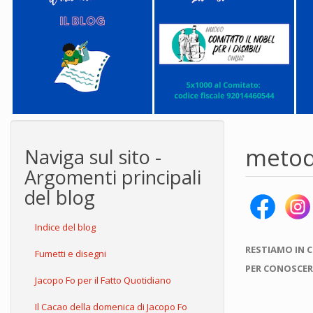
meto
Naviga sul sito -
Argomenti principali
del blog
Indice del blog
RESTIAMO IN 
Fumetti e disegni
PER CONOSCER
Jacopo Fo per il Fatto Quotidiano
Il Cacao della domenica di Jacopo Fo