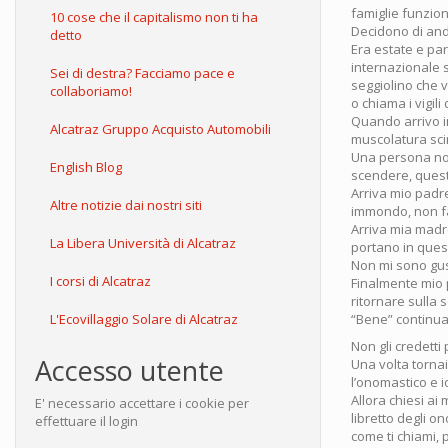
famiglie funzion
10 cose che il capitalismo non ti ha
Decidono di anda
detto
Era estate e pa
internazionale s
Sei di destra? Facciamo pace e
seggiolino che 
collaboriamo!
o chiama i vigili
Quando arrivo in
Alcatraz Gruppo Acquisto Automobili
muscolatura sci
Una persona nor
English Blog
scendere, questo
Arriva mio padre
Altre notizie dai nostri siti
immondo, non fa
Arriva mia madre
La Libera Università di Alcatraz
portano in ques
Non mi sono gust
I corsi di Alcatraz
Finalmente mio p
ritornare sulla 
L'Ecovillaggio Solare di Alcatraz
“Bene” continua 
Non gli credett
Accesso utente
Una volta tornai
l’onomastico e 
Allora chiesi ai
E' necessario accettare i cookie per
libretto degli o
effettuare il login
come ti chiami,