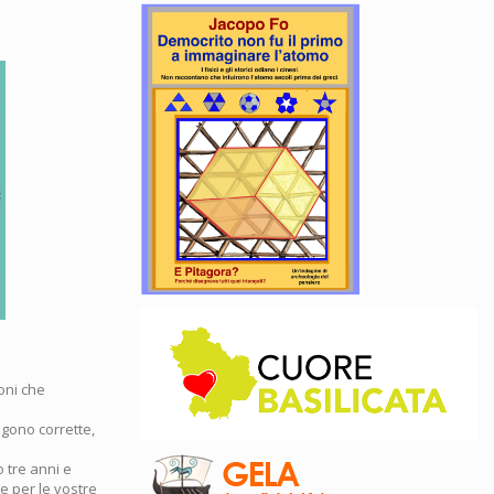
oni che
gono corrette,
 tre anni e
se per le vostre