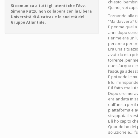
chiesto: bambino
Si comunica a tutti gli utenti che l'Avv.
Quindi, voi capi
Simona Putzu non collabora con la Libera
Tornando alla n
Università di Alcatraz e le società del
“Ma davvero? Ce
Gruppo Atlantide.
E per me quella
anni dopo sono 
Per me era un l
percorso per or
Era una situazi
avuto la mia pr
torrente, per me
quest’acqua e mi
l’asciuga adess
E poi vedo le m
E lui mi rispond
E il fatto che l
Dopo ore meravi
era andata in s
dall’ansia per il
piattaforma e av
strappata il vesti
E lì ho capito c
Quando ho dei p
soluzione e… f