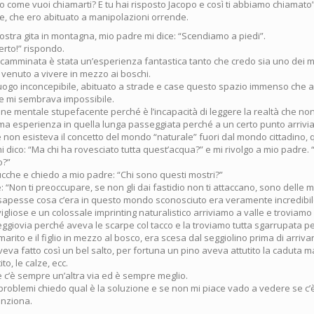
 come vuoi chiamarti? E tu hai risposto Jacopo e così ti abbiamo chiamato”
te, che ero abituato a manipolazioni orrende.
ostra gita in montagna, mio padre mi dice: “Scendiamo a piedi”.
rto!” rispondo.
 camminata è stata un’esperienza fantastica tanto che credo sia uno dei mo
venuto a vivere in mezzo ai boschi.
uogo inconcepibile, abituato a strade e case questo spazio immenso che
e mi sembrava impossibile.
one mentale stupefacente perché è l’incapacità di leggere la realtà che no
ima esperienza in quella lunga passeggiata perché a un certo punto arriv
 non esisteva il concetto del mondo “naturale” fuori dal mondo cittadino, 
 dico: “Ma chi ha rovesciato tutta quest’acqua?” e mi rivolgo a mio padre. 
o?”
ucche e chiedo a mio padre: “Chi sono questi mostri?”
e: “Non ti preoccupare, se non gli dai fastidio non ti attaccano, sono delle 
ui sapesse cosa c’era in questo mondo sconosciuto era veramente incredibil
gliose e un colossale imprinting naturalistico arriviamo a valle e troviam
eggiovia perché aveva le scarpe col tacco e la troviamo tutta sgarrupata p
 marito e il figlio in mezzo al bosco, era scesa dal seggiolino prima di arriva
eva fatto così un bel salto, per fortuna un pino aveva attutito la caduta m
to, le calze, ecc.
he c’è sempre un’altra via ed è sempre meglio.
roblemi chiedo qual è la soluzione e se non mi piace vado a vedere se c’è
unziona.