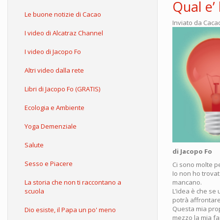
Qual e’ 
Le buone notizie di Cacao
Inviato da
Caca
I video di Alcatraz Channel
I video di Jacopo Fo
Altri video dalla rete
Libri di Jacopo Fo (GRATIS)
Ecologia e Ambiente
Yoga Demenziale
Salute
di Jacopo Fo
Sesso e Piacere
Ci sono molte p
Io non ho trova
La storia che non ti raccontano a
mancano.
scuola
L’idea è che se
potrà affrontare
Questa mia prop
Dio esiste, il Papa un po' meno
mezzo la mia fam