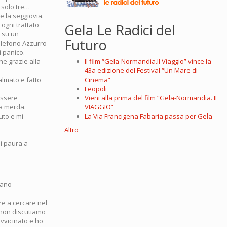
 solo tre…
e la seggiovia.
ogni trattato
Gela Le Radici del
e su un
Futuro
elefono Azzurro
i panico.
he grazie alla
Il film “Gela-Normandia.Il Viaggio” vince la
43a edizione del Festival “Un Mare di
lmato e fatto
Cinema”
Leopoli
essere
Vieni alla prima del film “Gela-Normandia. IL
na merda.
VIAGGIO”
uto e mi
La Via Francigena Fabaria passa per Gela
Altro
ai paura a
vano
re a cercare nel
 non discutiamo
vvicinato e ho